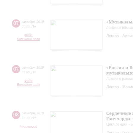
«Музыкальн
07
октября
,
2019
20:00
,
Пн
Лекции в рамка
Фойе
Лектор - Адриа
Большого зала
«Россия и 
07
октября
,
2019
музыкально
21:00
,
Пн
Лекции в рамка
Фойе
Большого зала
Лектор - Мария
Сердечные 
08
октября
,
2019
Гвиччарди,
18:30
,
Вт
Цикл лекций «Б
Музиторий
Лектор - Геор