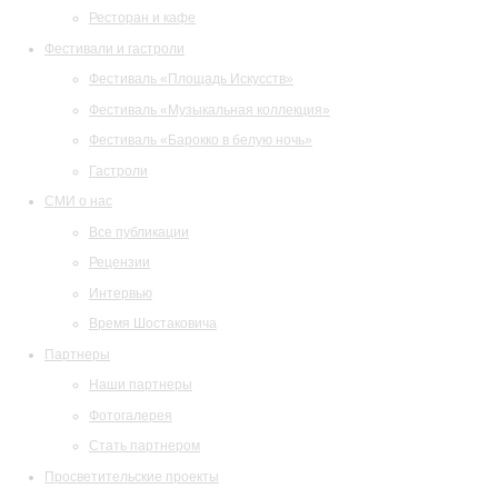
Ресторан и кафе
Фестивали и гастроли
Фестиваль «Площадь Искусств»
Фестиваль «Музыкальная коллекция»
Фестиваль «Барокко в белую ночь»
Гастроли
СМИ о нас
Все публикации
Рецензии
Интервью
Время Шостаковича
Партнеры
Наши партнеры
Фотогалерея
Стать партнером
Просветительские проекты