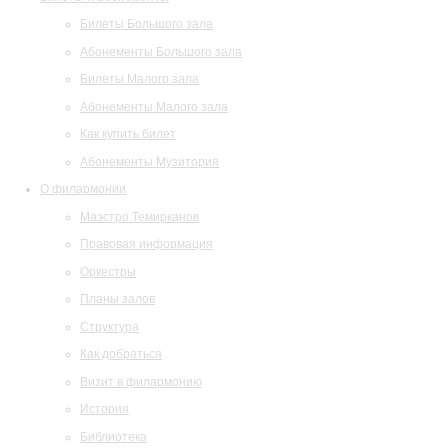
Билеты Большого зала
Абонементы Большого зала
Билеты Малого зала
Абонементы Малого зала
Как купить билет
Абонементы Музитория
О филармонии
Маэстро Темирканов
Правовая информация
Оркестры
Планы залов
Структура
Как добраться
Визит в филармонию
История
Библиотека