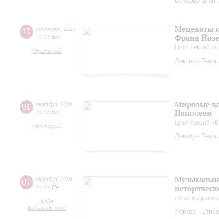
Бетховена он
Меценаты и
17
сентября
,
2019
Франц Йоз
18:30
,
Вт
Цикл лекций «Б
Музиторий
Лектор - Геор
Мировые вл
01
октября
,
2019
Наполеон
18:30
,
Вт
Цикл лекций «Б
Музиторий
Лектор - Геор
Музыкальна
07
октября
,
2019
историческ
19:00
,
Пн
Лекции в рамка
Фойе
Большого зала
Лектор - Стиве