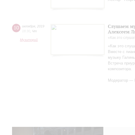
Слушаем му
10
октября
,
2019
Алексеем 
18:30
,
Чт
«Как это слуша
Музиторий
«Как это слуш
Вместе с пиа
музыку Галины
Встреча приур
композитора.
Модератор — 