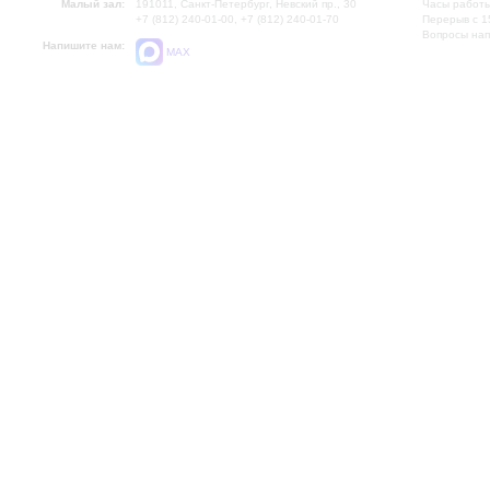
Малый зал:
191011, Санкт-Петербург, Невский пр., 30
Часы работы
+7 (812) 240-01-00, +7 (812) 240-01-70
Перерыв с 1
Вопросы на
Напишите нам:
MAX