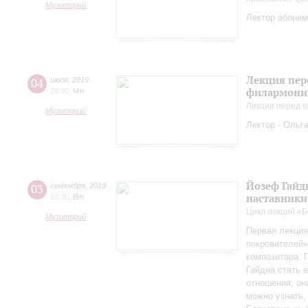
Музиторий
Лектор абонем
Лекция пер
04
июля
,
2019
филармонии
18:30
,
Чт
Лекции перед к
Музиторий
Лектор - Ольг
Йозеф Гайдн
03
сентября
,
2019
наставники
18:30
,
Вт
Цикл лекций «Б
Музиторий
Первая лекция
покровителей»
композитора. 
Гайдна стать 
отношения, он
можно узнать,