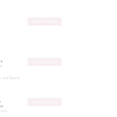
Запись закрыта
 в
Запись закрыта
а»
ic and Dance)
а
Запись закрыта
ик
телей»