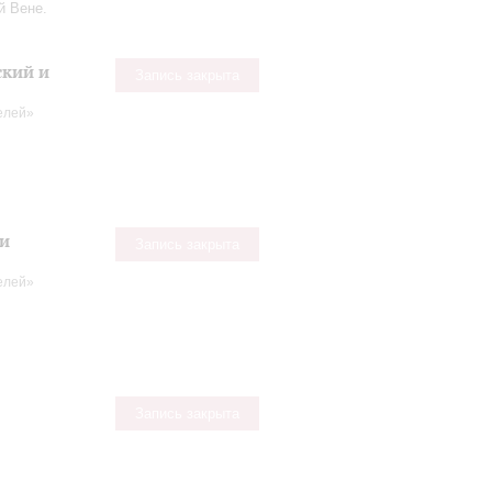
й Вене.
ский и
Запись закрыта
телей»
 и
Запись закрыта
телей»
Запись закрыта