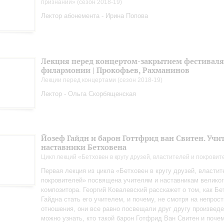
признаний» (сезон 2018-19)
Лектор абонемента - Ирина Попова
Лекция перед концертом-закрытием фестиваля 
филармонии | Прокофьев, Рахманинов
Лекции перед концертами (сезон 2018-19)
Лектор - Ольга Скорбященская
Йозеф Гайдн и барон Готтфрид ван Свитен. Учи
наставники Бетховена
Цикл лекций «Бетховен в кругу друзей, властителей и покрови
Первая лекция из цикла «Бетховен в кругу друзей, властит
покровителей» посвящена учителям и наставникам велико
композитора. Георгий Ковалевский расскажет о том, как Б
Гайдна стать его учителем, и почему, не смотря на непрос
отношения, они все равно посвещали друг другу произведе
можно узнать, кто такой барон Готфрид Ван Свитен и поче