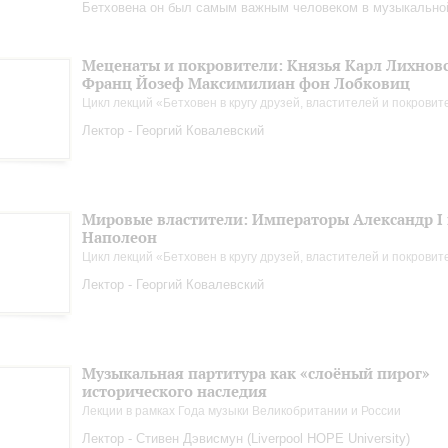
Бетховена он был самым важным человеком в музыкально
Меценаты и покровители: Князья Карл Лихнов
Франц Йозеф Максимилиан фон Лобковиц
Цикл лекций «Бетховен в кругу друзей, властителей и покрови
Лектор - Георгий Ковалевский
Мировые властители: Императоры Александр I
Наполеон
Цикл лекций «Бетховен в кругу друзей, властителей и покрови
Лектор - Георгий Ковалевский
Музыкальная партитура как «слоёный пирог»
исторического наследия
Лекции в рамках Года музыки Великобритании и России
Лектор - Стивен Дэвисмун (Liverpool HOPE University)