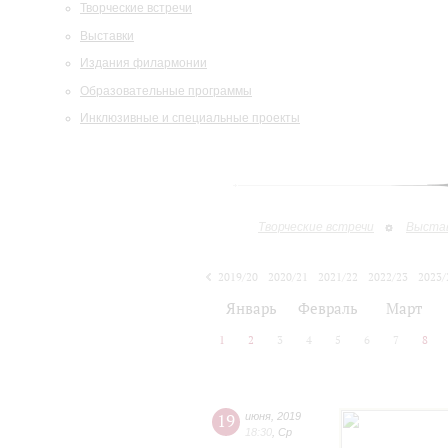
Творческие встречи
Выставки
Издания филармонии
Образовательные программы
Инклюзивные и специальные проекты
Творческие встречи
Выста
2019/20
2020/21
2021/22
2022/23
2023/
2024/25
2025/26
Январь
Февраль
Март
1
2
3
4
5
6
7
8
19
июня
,
2019
18:30
,
Ср