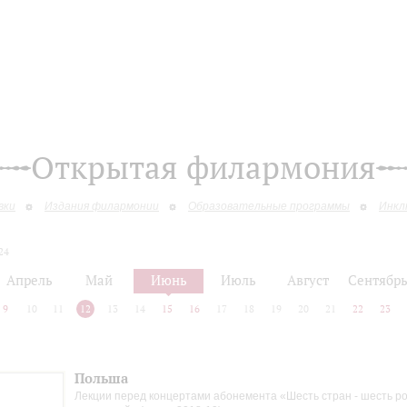
Открытая филармония
вки
Издания филармонии
Образовательные программы
Инкл
24
Апрель
Май
Июнь
Июль
Август
Сентябр
9
10
11
12
13
14
15
16
17
18
19
20
21
22
23
Польша
Лекции перед концертами абонемента «Шесть стран - шесть р