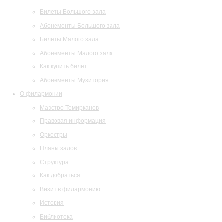
Билеты Большого зала
Абонементы Большого зала
Билеты Малого зала
Абонементы Малого зала
Как купить билет
Абонементы Музитория
О филармонии
Маэстро Темирканов
Правовая информация
Оркестры
Планы залов
Структура
Как добраться
Визит в филармонию
История
Библиотека