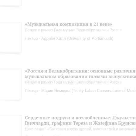
«Музыкальная композиция в 21 веке»
Лекции в рамках Года музыки Великобритании и России
Лектор - Адриан Халл (University of Portsmouth)
«Россия и Великобритания: основные различия
музыкальном образовании глазами выпускник
Лекции в рамках Года музыки Великобритании и России
Лектор - Мария Немцова (Trinity Laban Conservatoire of Mus
Сердечные подруги и возлюбленные: Джульетт
Гвиччарди, графини Тереза и Жозефина Брунсв
Цикл лекций «Бетховен в кругу друзей, властителей и покрови