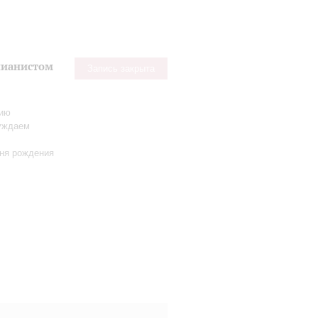
пианистом
Запись закрыта
нию
уждаем
дня рождения