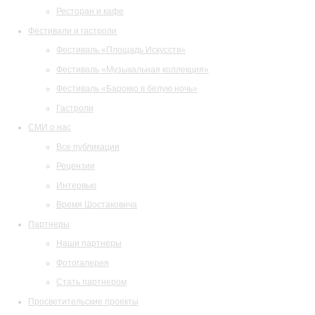
Ресторан и кафе
Фестивали и гастроли
Фестиваль «Площадь Искусств»
Фестиваль «Музыкальная коллекция»
Фестиваль «Барокко в белую ночь»
Гастроли
СМИ о нас
Все публикации
Рецензии
Интервью
Время Шостаковича
Партнеры
Наши партнеры
Фотогалерея
Стать партнером
Просветительские проекты