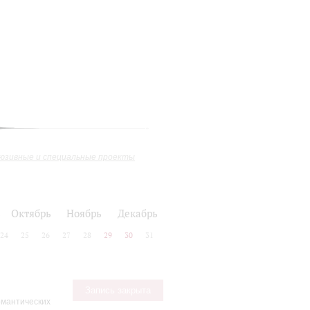
юзивные и специальные проекты
ь
Октябрь
Ноябрь
Декабрь
24
25
26
27
28
29
30
31
Запись закрыта
омантических