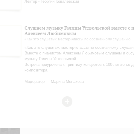
Лектор - Георгий Ковалевский
Слушаем музыку Галины Уствольской вместе с 
Алексеем Любимовым
«Как это слушать»: мастер-классы по осознанному слушанию
«Как это слушать»: мастер-классы по осознанному слуша
Вместе с пианистом Алексеем Любимовым слушаем и обс
музыку Галины Уствольской.
Встреча приурочена к Триптиху концертов к 100-летию со 
композитора.
Модератор — Марина Монахова