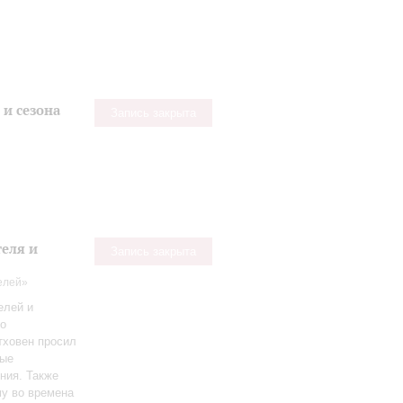
и сезона
Запись закрыта
теля и
Запись закрыта
телей»
елей и
го
етховен просил
тые
ния. Также
му во времена