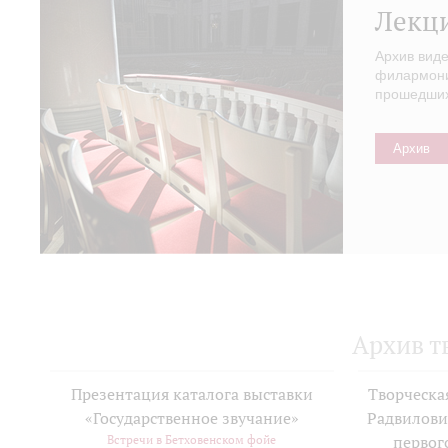
Лекц
Архив вид
филармонии
прошедших 
Архив
Архив т
Презентация каталога выставки
Творческа
«Государственное звучание»
Радвилови
Встречи в Бетховенском фойе
первог