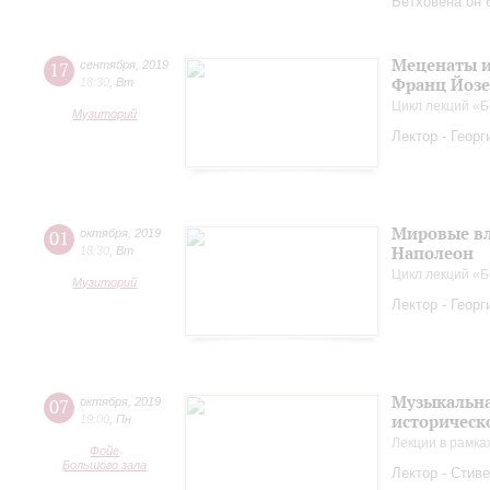
Бетховена он
Меценаты и
17
сентября
,
2019
Франц Йоз
18:30
,
Вт
Цикл лекций «Б
Музиторий
Лектор - Геор
Мировые вл
01
октября
,
2019
Наполеон
18:30
,
Вт
Цикл лекций «Б
Музиторий
Лектор - Геор
Музыкальна
07
октября
,
2019
историческ
19:00
,
Пн
Лекции в рамка
Фойе
Большого зала
Лектор - Стиве