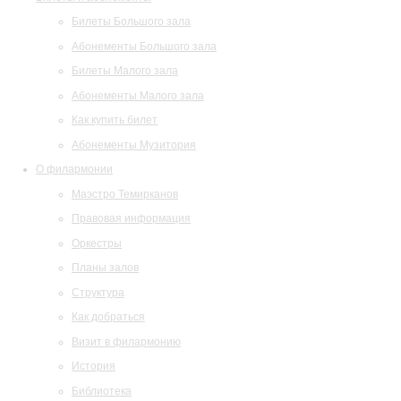
Билеты Большого зала
Абонементы Большого зала
Билеты Малого зала
Абонементы Малого зала
Как купить билет
Абонементы Музитория
О филармонии
Маэстро Темирканов
Правовая информация
Оркестры
Планы залов
Структура
Как добраться
Визит в филармонию
История
Библиотека