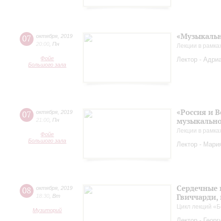
«Музыкальн
07
октября
,
2019
20:00
,
Пн
Лекции в рамка
Фойе
Лектор - Адриа
Большого зала
«Россия и 
07
октября
,
2019
музыкально
21:00
,
Пн
Лекции в рамка
Фойе
Большого зала
Лектор - Мария
Сердечные 
08
октября
,
2019
Гвиччарди,
18:30
,
Вт
Цикл лекций «Б
Музиторий
Лектор - Геор