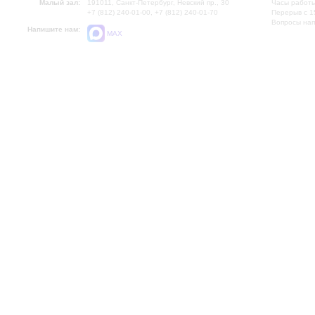
Малый зал:
191011, Санкт-Петербург, Невский пр., 30
Часы работы
+7 (812) 240-01-00, +7 (812) 240-01-70
Перерыв с 1
Вопросы на
Напишите нам:
MAX