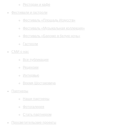
Ресторан и кафе
Фестивали и гастроли
Фестиваль «Площадь Искусств»
Фестиваль «Музыкальная коллекция»
Фестиваль «Барокко в белую ночь»
Гастроли
СМИ о нас
Все публикации
Рецензии
Интервью
Время Шостаковича
Партнеры
Наши партнеры
Фотогалерея
Стать партнером
Просветительские проекты