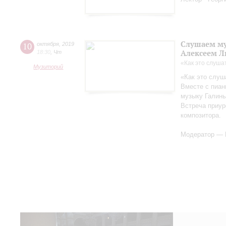
Слушаем му
10
октября
,
2019
Алексеем 
18:30
,
Чт
«Как это слуша
Музиторий
«Как это слуш
Вместе с пиа
музыку Галины
Встреча приур
композитора.
Модератор — 