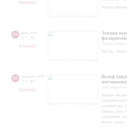
Музиторий
Лектор абонем
Лекция пер
04
июля
,
2019
филармонии
18:30
,
Чт
Лекции перед к
Музиторий
Лектор - Ольг
Йозеф Гайдн
03
сентября
,
2019
наставники
18:30
,
Вт
Цикл лекций «Б
Музиторий
Первая лекция
покровителей»
композитора. 
Гайдна стать 
отношения, он
можно узнать,