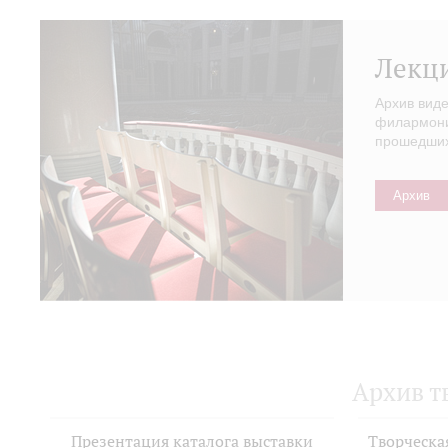
Лекц
Архив вид
филармонии
прошедших 
Архив
Архив т
Презентация каталога выставки
Творческа