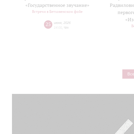
«Государственное звучание»
Радвилови
Встречи в Бетховенском фойе
первог
«Из
25
июня
,
2026
В
14:00
,
Чт
Все