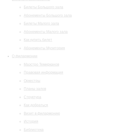
Билеты Большого зала
Абонементы Большого зала
Билеты Малого зала
Абонементы Малого зала
Как купить билет
Абонементы Музитория
О филармонии
Маэстро Темирканов
Правовая информация
Оркестры
Планы залов
Структура
Как добраться
Визит в филармонию
История
Библиотека