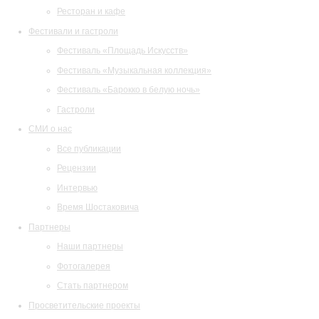
Ресторан и кафе
Фестивали и гастроли
Фестиваль «Площадь Искусств»
Фестиваль «Музыкальная коллекция»
Фестиваль «Барокко в белую ночь»
Гастроли
СМИ о нас
Все публикации
Рецензии
Интервью
Время Шостаковича
Партнеры
Наши партнеры
Фотогалерея
Стать партнером
Просветительские проекты