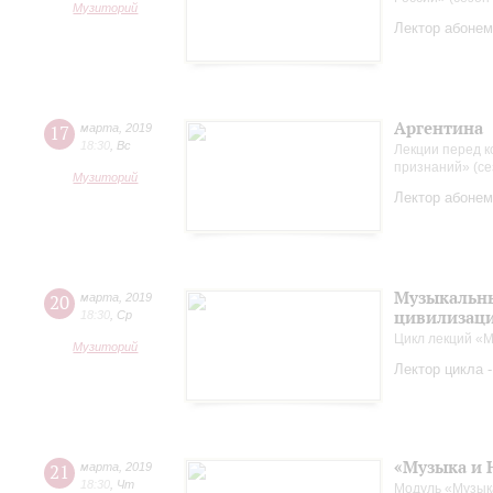
Музиторий
Лектор абонем
Аргентина
17
марта
,
2019
18:30
,
Вс
Лекции перед к
признаний» (се
Музиторий
Лектор абонем
Музыкальны
20
марта
,
2019
цивилизац
18:30
,
Ср
Цикл лекций «М
Музиторий
Лектор цикла 
«Музыка и 
21
марта
,
2019
18:30
,
Чт
Модуль «Музык