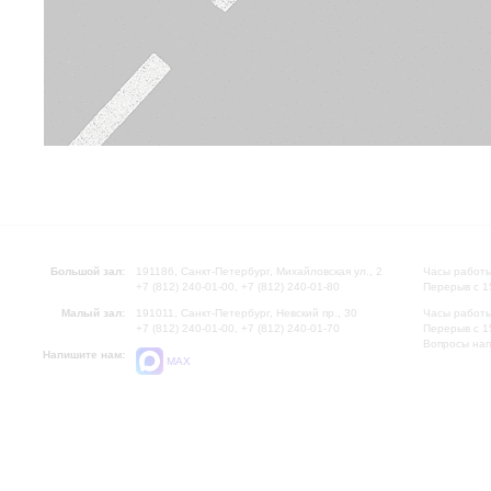
Большой зал:
191186, Санкт-Петербург, Михайловская ул., 2
Часы работы
+7 (812) 240-01-00, +7 (812) 240-01-80
Перерыв с 1
Малый зал:
191011, Санкт-Петербург, Невский пр., 30
Часы работы
+7 (812) 240-01-00, +7 (812) 240-01-70
Перерыв с 1
Вопросы на
Напишите нам:
MAX