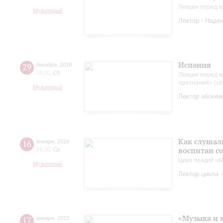
Лекции перед к
Музиторий
Лектор - Наде
Испания
29
декабря
,
2018
18:30
,
Сб
Лекции перед к
признаний» (се
Музиторий
Лектор абонем
Как слушал
16
января
,
2019
воспитан с
18:30
,
Ср
Цикл лекций «М
Музиторий
Лектор цикла 
«Музыка и 
17
января
,
2019