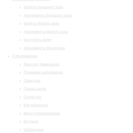
Билеты Большого зала
Абонементы Большого зала
Билеты Малого зала
Абонементы Малого зала
Как купить билет
Абонементы Музитория
О филармонии
Маэстро Темирканов
Правовая информация
Оркестры
Планы залов
Структура
Как добраться
Визит в филармонию
История
Библиотека