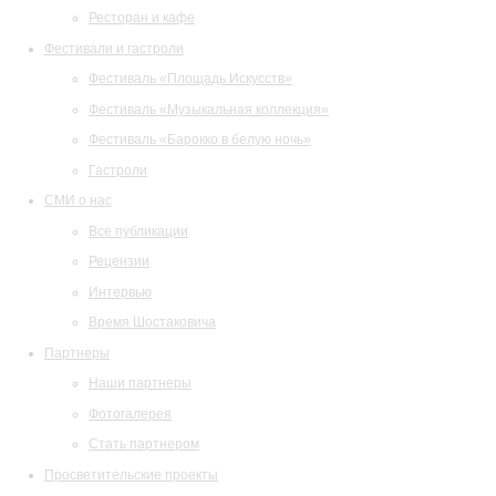
Ресторан и кафе
Фестивали и гастроли
Фестиваль «Площадь Искусств»
Фестиваль «Музыкальная коллекция»
Фестиваль «Барокко в белую ночь»
Гастроли
СМИ о нас
Все публикации
Рецензии
Интервью
Время Шостаковича
Партнеры
Наши партнеры
Фотогалерея
Стать партнером
Просветительские проекты