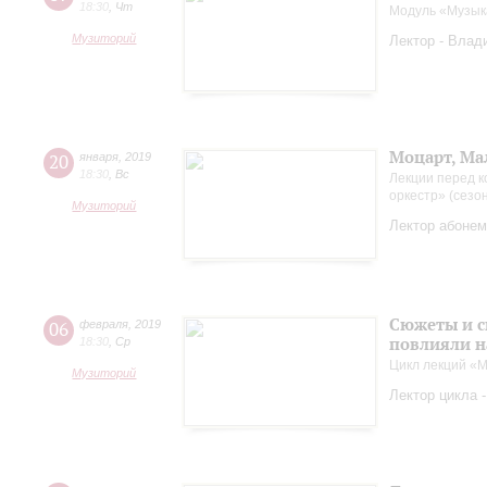
18:30
,
Чт
Модуль «Музык
Музиторий
Лектор - Влад
Моцарт, Ма
20
января
,
2019
18:30
,
Вс
Лекции перед к
оркестр» (сезо
Музиторий
Лектор абонем
Сюжеты и с
06
февраля
,
2019
повлияли н
18:30
,
Ср
Цикл лекций «М
Музиторий
Лектор цикла 