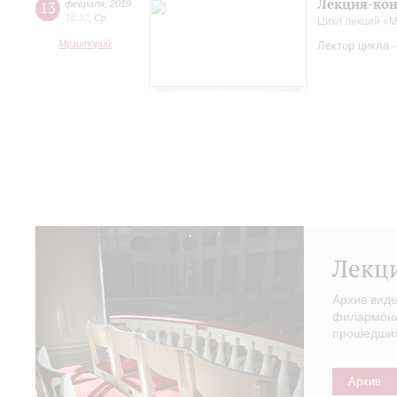
Лекция-кон
13
февраля
,
2019
18:30
,
Ср
Цикл лекций «
Музиторий
Лектор цикла 
Лекц
Архив вид
филармонии
прошедших 
Архив