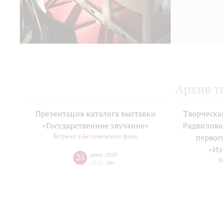
Архив т
Презентация каталога выставки
Творческа
«Государственное звучание»
Радвилови
Встречи в Бетховенском фойе
первог
«Из
25
июня
,
2026
В
14:00
,
Чт