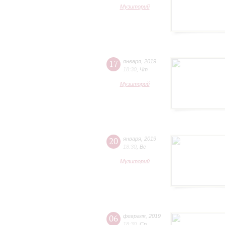
Музиторий
17
января
,
2019
18:30
,
Чт
Музиторий
20
января
,
2019
18:30
,
Вс
Музиторий
06
февраля
,
2019
18:30
,
Ср