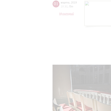
01
марта
,
2019
18:30
,
Пт
Музиторий