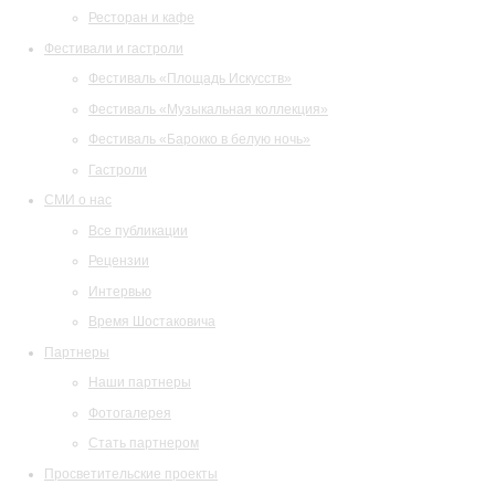
Ресторан и кафе
Фестивали и гастроли
Фестиваль «Площадь Искусств»
Фестиваль «Музыкальная коллекция»
Фестиваль «Барокко в белую ночь»
Гастроли
СМИ о нас
Все публикации
Рецензии
Интервью
Время Шостаковича
Партнеры
Наши партнеры
Фотогалерея
Стать партнером
Просветительские проекты