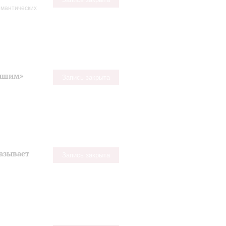
омантических
лышим»
Запись закрыта
азывает
Запись закрыта