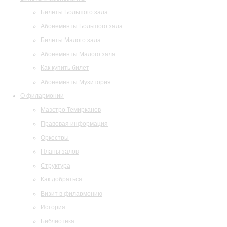
Билеты Большого зала
Абонементы Большого зала
Билеты Малого зала
Абонементы Малого зала
Как купить билет
Абонементы Музитория
О филармонии
Маэстро Темирканов
Правовая информация
Оркестры
Планы залов
Структура
Как добраться
Визит в филармонию
История
Библиотека