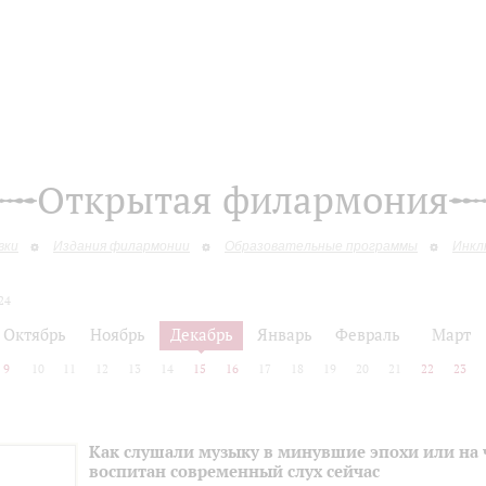
Открытая филармония
вки
Издания филармонии
Образовательные программы
Инкл
24
Октябрь
Ноябрь
Декабрь
Январь
Февраль
Март
9
10
11
12
13
14
15
16
17
18
19
20
21
22
23
Как слушали музыку в минувшие эпохи или на
воспитан современный слух сейчас