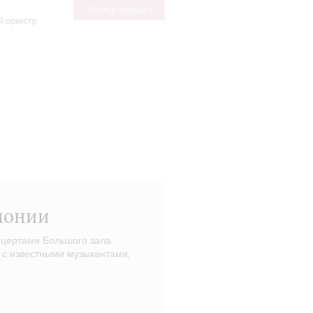
Запись закрыта
й оркестр
монии
нцертами Большого зала
 с известными музыкантами,