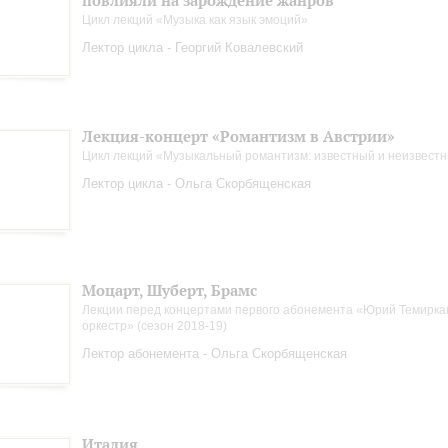
повлияли на зарождение жанров
Цикл лекций «Музыка как язык эмоций»
Лектор цикла - Георгий Ковалевский
Лекция-концерт «Романтизм в Австрии»
Цикл лекций «Музыкальный романтизм: известный и неизвест
Лектор цикла - Ольга Скорбященская
Моцарт, Шуберт, Брамс
Лекции перед концертами первого абонемента «Юрий Темиркан
оркестр» (сезон 2018-19)
Лектор абонемента - Ольга Скорбященская
Италия