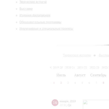
Творческие встречи
Выставки
Издания филармонии
Образовательные программы
Инклюзивные и специальные проекты
Творческие встречи
Выста
2019/20
2020/21
2021/22
2022/23
2023/
2024/25
2025/26
Июль
Август
Сентябрь
1
2
3
4
5
6
7
8
16
января
,
2019
18:30
,
Ср