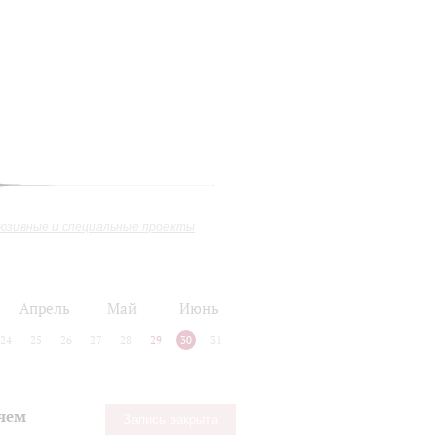
юзивные и специальные проекты
Апрель
Май
Июнь
24
25
26
27
28
29
30
31
 чем
Запись закрыта