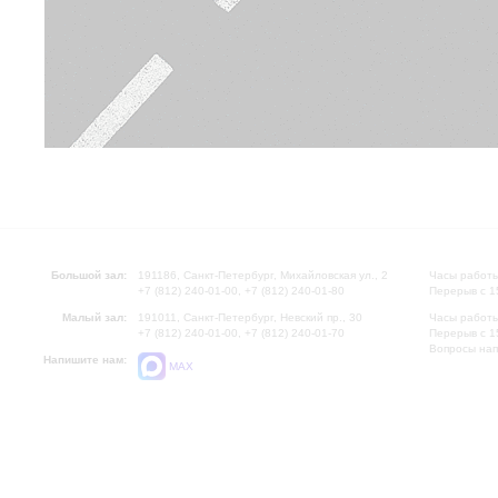
Большой зал:
191186, Санкт-Петербург, Михайловская ул., 2
Часы работы
+7 (812) 240-01-00, +7 (812) 240-01-80
Перерыв с 1
Малый зал:
191011, Санкт-Петербург, Невский пр., 30
Часы работы
+7 (812) 240-01-00, +7 (812) 240-01-70
Перерыв с 1
Вопросы на
Напишите нам:
MAX