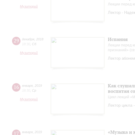
Лекции перед к
Музиторий
Лектор - Наде
Испания
29
декабря
,
2018
18:30
,
Сб
Лекции перед к
признаний» (се
Музиторий
Лектор абонем
Как слушал
16
января
,
2019
воспитан с
18:30
,
Ср
Цикл лекций «М
Музиторий
Лектор цикла 
«Музыка и 
17
января
,
2019