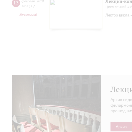
Лекция-кон
13
февраля
,
2019
18:30
,
Ср
Цикл лекций «
Музиторий
Лектор цикла 
Лекц
Архив вид
филармонии
прошедших 
Архив