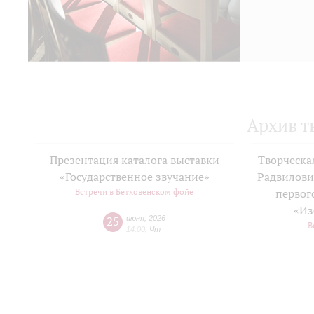
Архив т
Презентация каталога выставки
Творческа
«Государственное звучание»
Радвилови
Встречи в Бетховенском фойе
первог
«Из
25
июня
,
2026
В
14:00
,
Чт