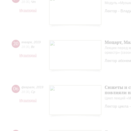
18:30
,
Чт
Модуль «Музык
Музиторий
Лектор - Влад
Моцарт, Ма
20
января
,
2019
18:30
,
Вс
Лекции перед к
оркестр» (сезо
Музиторий
Лектор абонем
Сюжеты и с
06
февраля
,
2019
повлияли н
18:30
,
Ср
Цикл лекций «М
Музиторий
Лектор цикла 