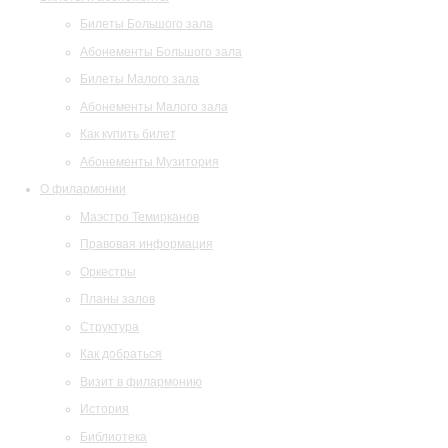
Билеты Большого зала
Абонементы Большого зала
Билеты Малого зала
Абонементы Малого зала
Как купить билет
Абонементы Музитория
О филармонии
Маэстро Темирканов
Правовая информация
Оркестры
Планы залов
Структура
Как добраться
Визит в филармонию
История
Библиотека