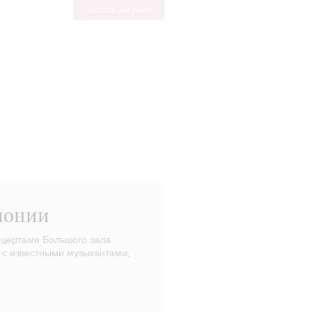
Запись закрыта
монии
нцертами Большого зала
 с известными музыкантами,