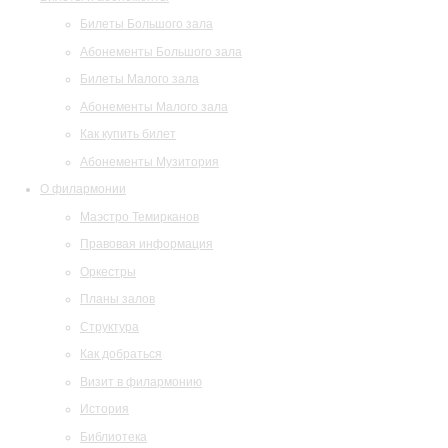
Билеты Большого зала
Абонементы Большого зала
Билеты Малого зала
Абонементы Малого зала
Как купить билет
Абонементы Музитория
О филармонии
Маэстро Темирканов
Правовая информация
Оркестры
Планы залов
Структура
Как добраться
Визит в филармонию
История
Библиотека