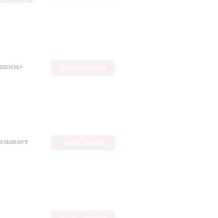
омантических
лышим»
Запись закрыта
азывает
Запись закрыта
Запись закрыта