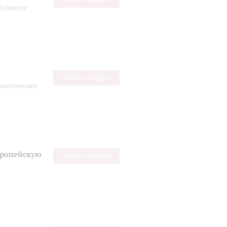
й оркестр
Запись закрыта
омантических
вропейскую
Запись закрыта