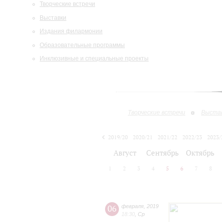
Творческие встречи
Выставки
Издания филармонии
Образовательные программы
Инклюзивные и специальные проекты
Творческие встречи
Выста
2019/20
2020/21
2021/22
2022/23
2023/
2024/25
2025/26
Август
Сентябрь
Октябрь
1
2
3
4
5
6
7
8
06
февраля
,
2019
18:30
,
Ср