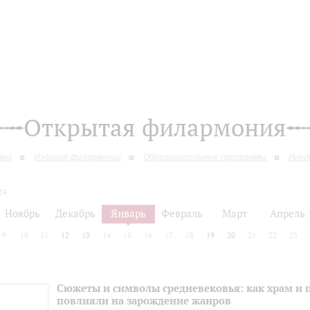
Открытая филармония
вки
Издания филармонии
Образовательные программы
Инкл
24
Ноябрь
Декабрь
Январь
Февраль
Март
Апрель
9
10
11
12
13
14
15
16
17
18
19
20
21
22
23
Сюжеты и символы средневековья: как храм и
повлияли на зарождение жанров