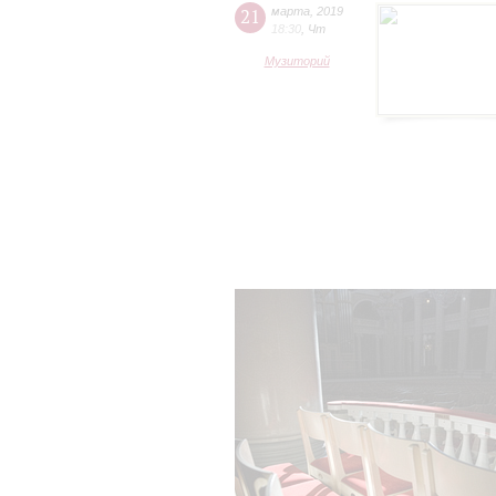
21
марта
,
2019
18:30
,
Чт
Музиторий