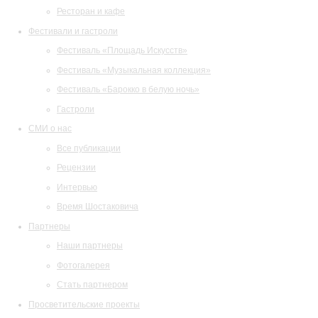
Ресторан и кафе
Фестивали и гастроли
Фестиваль «Площадь Искусств»
Фестиваль «Музыкальная коллекция»
Фестиваль «Барокко в белую ночь»
Гастроли
СМИ о нас
Все публикации
Рецензии
Интервью
Время Шостаковича
Партнеры
Наши партнеры
Фотогалерея
Стать партнером
Просветительские проекты