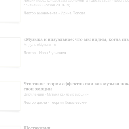
Лекции перед концертами абонемента «Шесть стран - шесть р
признаний» (сезон 2018-19)
Лектор абонемента - Ирина Попова
«Музыка и визуальное: что мы видим, когда с
Модуль «Музыка +»
Лектор - Иван Чувиляев
Что такое теория аффектов или как музыка пок
свои эмоции
Цикл лекций «Музыка как язык эмоций»
Лектор цикла - Георгий Ковалевский
Шостакович