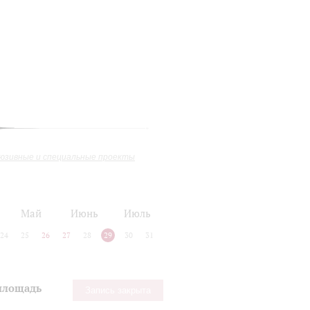
юзивные и специальные проекты
Май
Июнь
Июль
24
25
26
27
28
29
30
31
 площадь
Запись закрыта