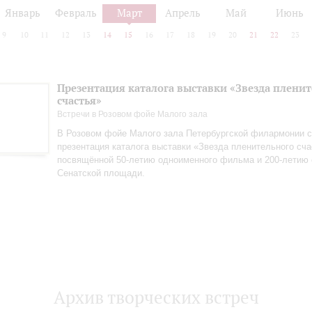
Январь
Февраль
Март
Апрель
Май
Июнь
9
10
11
12
13
14
15
16
17
18
19
20
21
22
23
Презентация каталога выставки «Звезда плени
счастья»
Встречи в Розовом фойе Малого зала
В Розовом фойе Малого зала Петербургской филармонии с
презентация каталога выставки «Звезда пленительного сча
посвящённой 50-летию одноименного фильма и 200-летию 
Сенатской площади.
Архив творческих встреч