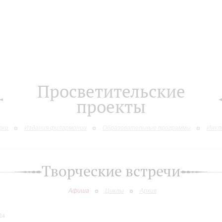
Просветительские
проекты
вки
Издания филармонии
Образовательные программы
Инкл
Творческие встречи
Афиша
Циклы
Архив
24