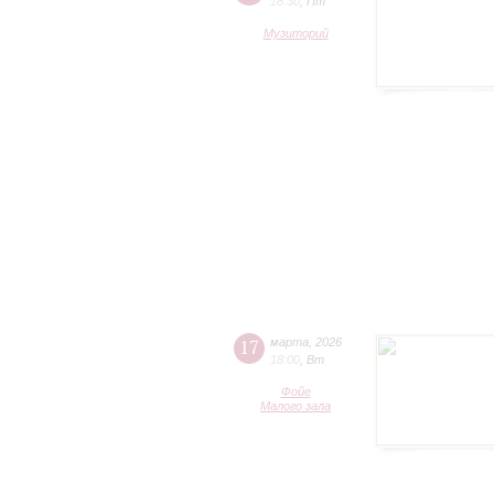
18:30
,
Пт
Музиторий
17
марта
,
2026
18:00
,
Вт
Фойе
Малого зала