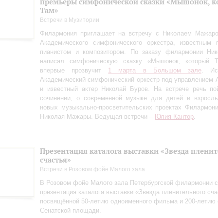
премьеры симфонической сказки «Мышонок, к
Там»
Встречи в Музитории
Филармония приглашает на встречу с Николаем Мажаро
Академического симфонического оркестра, известным п
пианистом и композитором. По заказу филармонии Ни
написал симфоническую сказку «Мышонок, который Т
впервые прозвучит
1 марта в Большом зале
. Ис
Академический симфонический оркестр под управлением 
и известный актер Николай Буров. На встрече речь по
сочинении, о современной музыке для детей и взрослы
новых музыкально-просветительских проектах Филармон
Николая Мажары. Ведущая встречи –
Юлия Кантор
.
Презентация каталога выставки «Звезда плени
счастья»
Встречи в Розовом фойе Малого зала
В Розовом фойе Малого зала Петербургской филармонии с
презентация каталога выставки «Звезда пленительного сча
посвящённой 50-летию одноименного фильма и 200-летию 
Сенатской площади.