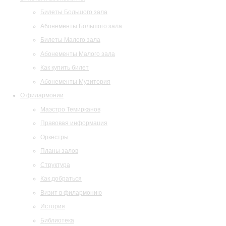
Билеты Большого зала
Абонементы Большого зала
Билеты Малого зала
Абонементы Малого зала
Как купить билет
Абонементы Музитория
О филармонии
Маэстро Темирканов
Правовая информация
Оркестры
Планы залов
Структура
Как добраться
Визит в филармонию
История
Библиотека