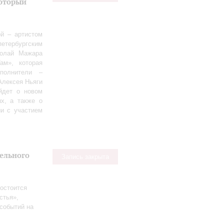
оторый
й – артистом
етербургским
колай Мажара
ам», которая
полнители –
Алексея Ньяги
йдет о новом
х, а также о
ии с участием
тельного
Запись закрыта
остоится
стья»,
событий на