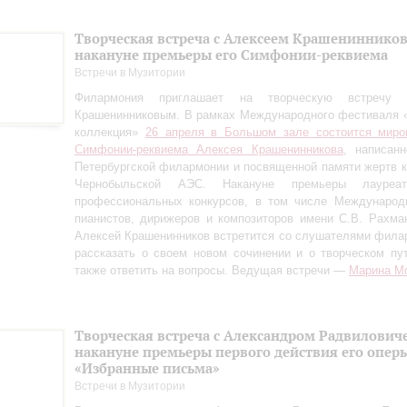
Творческая встреча с Алексеем Крашениннико
накануне премьеры его Симфонии-реквиема
Встречи в Музитории
Филармония приглашает на творческую встречу
Крашенинниковым. В рамках Международного фестиваля 
коллекция»
26 апреля в Большом зале состоится миро
Симфонии-реквиема Алексея Крашенинникова
, написан
Петербургской филармонии и посвященной памяти жертв 
Чернобыльской АЭС. Накануне премьеры лауреа
профессиональных конкурсов, в том числе Международн
пианистов, дирижеров и композиторов имени С.В. Рахман
Алексей Крашенинников встретится со слушателями фила
рассказать о своем новом сочинении и о творческом пу
также ответить на вопросы. Ведущая встречи —
Марина М
Творческая встреча с Александром Радвилович
накануне премьеры первого действия его опер
«Избранные письма»
Встречи в Музитории