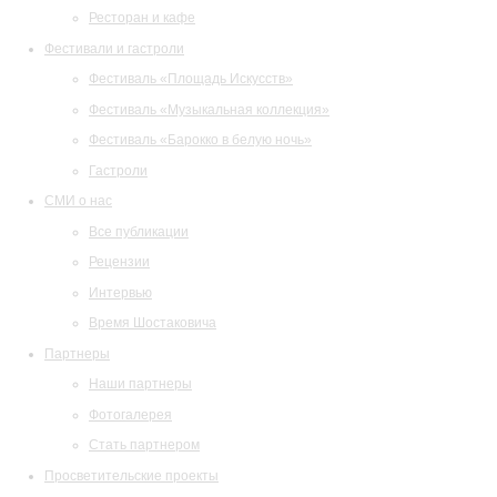
Ресторан и кафе
Фестивали и гастроли
Фестиваль «Площадь Искусств»
Фестиваль «Музыкальная коллекция»
Фестиваль «Барокко в белую ночь»
Гастроли
СМИ о нас
Все публикации
Рецензии
Интервью
Время Шостаковича
Партнеры
Наши партнеры
Фотогалерея
Стать партнером
Просветительские проекты