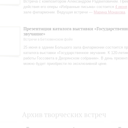
Встреча с композитором Александром Радвиловичем. Пре
действия его оперы «Избранные письма» состоится
4 июня
зале филармонии. Ведущая встречи —
Марина Монахова
.
Презентация каталога выставки «Государственн
звучание»
Встречи в Бетховенском фойе
25 июня в здании Большого зала филармонии состоится пр
каталога выставки «Государственное звучание. К 120‑лети
работы Госсовета в Дворянском собрании». В день презент
можно будет приобрести по эксклюзивной цене.
Архив творческих встреч