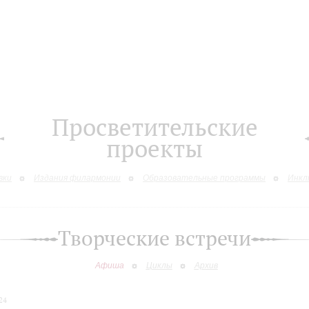
Просветительские
проекты
вки
Издания филармонии
Образовательные программы
Инкл
Творческие встречи
Афиша
Циклы
Архив
24