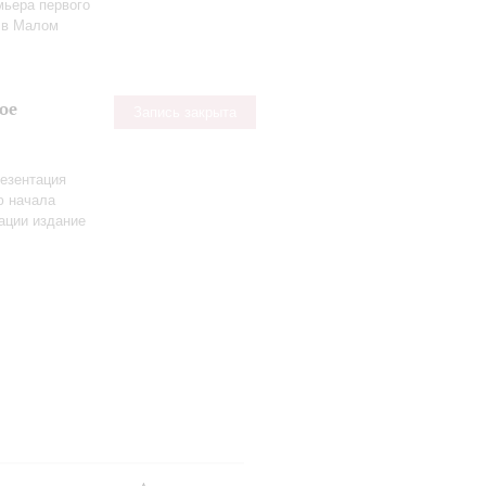
мьера первого
в Малом
ое
Запись закрыта
езентация
ю начала
ации издание