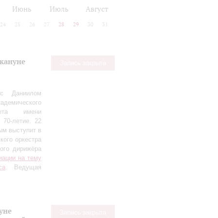
Июнь
Июль
Август
24
25
26
27
28
29
30
31
акануне
Запись закрыта
 с Даниилом
демического
тета имени
 70‑летие. 22
ым выступит в
кого оркестра
ного дирижёра
иации на тему
са
. Ведущая
уне
Запись закрыта