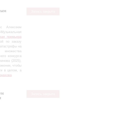
вым
Запись закрыта
 с Алексеем
«Музыкальная
вая премьера
ной по заказу
катастрофы на
т множества
ого конкурса
инова (2025),
рмонии, чтобы
ти в целом, а
онахова
.
ем
Запись закрыта
ы