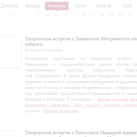
Декабрь
Январь
Февраль
Март
Апрель
Май
9
10
11
12
13
14
15
16
17
18
19
20
21
22
23
Творческая встреча с Даниилом Мееровичем н
юбилея
Встречи в Музитории
Филармония приглашает на творческую встречу
Мееровичем — концертмейстером группы альтов Ака
симфонического оркестра, участником Квар
И.Ф. Стравинского. В марте Даниил Григорьевич отметит
февраля он вместе с виолончелистом Борисом Андрианов
качестве солиста в концерте Академического симфоничес
под управлением художественного руководителя и глав
Димитриса Ботиниса. В программе —
фантастические вар
рыцарского характера «Дон Кихот» Рихарда Штрау
встречи –
Марина Монахова
.
Творческая встреча с Николаем Мажарой накан