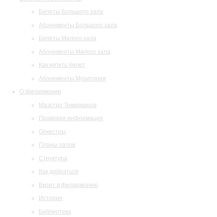
Билеты Большого зала
Абонементы Большого зала
Билеты Малого зала
Абонементы Малого зала
Как купить билет
Абонементы Музитория
О филармонии
Маэстро Темирканов
Правовая информация
Оркестры
Планы залов
Структура
Как добраться
Визит в филармонию
История
Библиотека