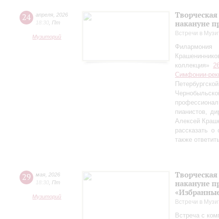
Творческая
24
апреля
,
2026
накануне п
18:30
,
Пт
Встречи в Музи
Музиторий
Филармония
Крашениннико
коллекция»
2
Симфонии-рек
Петербургско
Чернобыльс
профессионал
пианистов, ди
Алексей Краш
рассказать о
также ответит
Творческая
29
мая
,
2026
накануне п
18:30
,
Пт
«Избранные
Музиторий
Встречи в Музи
Встреча с ком