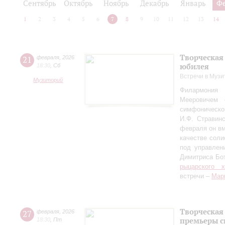
Сентябрь
Октябрь
Ноябрь
Декабрь
Январь
Ф
1
2
3
4
5
6
7
8
9
10
11
12
13
14
Творческая
21
февраля
,
2026
юбилея
18:30
,
Сб
Встречи в Музи
Музиторий
Филармония
Мееровичем 
симфониче
И.Ф. Стравинс
февраля он в
качестве соли
под управлен
Димитриса Бо
рыцарского 
встречи –
Мар
Творческая
27
февраля
,
2026
премьеры с
18:30
,
Пт