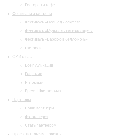
Ресторан и кафе
Фестивали и гастроли
Фестиваль «Площадь Искусств»
Фестиваль «Музыкальная коллекция»
Фестиваль «Барокко в белую ночь»
Гастроли
СМИ о нас
Все публикации
Рецензии
Интервью
Время Шостаковича
Партнеры
Наши партнеры
Фотогалерея
Стать партнером
Просветительские проекты