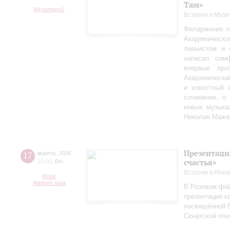
Там»
Музиторий
Встречи в Музи
Филармония п
Академическо
пианистом и 
написал сим
впервые пр
Академически
и известный 
сочинении, о
новых музыка
Николая Мажа
Презентаци
17
марта
,
2026
счастья»
18:00
,
Вт
Встречи в Розо
Фойе
Малого зала
В Розовом фой
презентация к
посвящённой 5
Сенатской пл