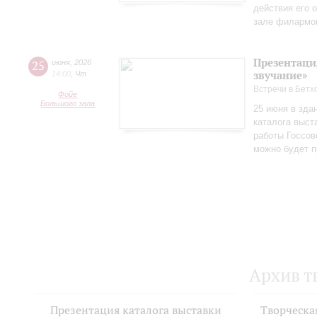
действия его 
зале филармо
Презентаци
25
июня
,
2026
звучание»
14:00
,
Чт
Встречи в Бетх
Фойе
Большого зала
25 июня в зда
каталога выст
работы Госсов
можно будет п
Архив т
Презентация каталога выставки
Творческа