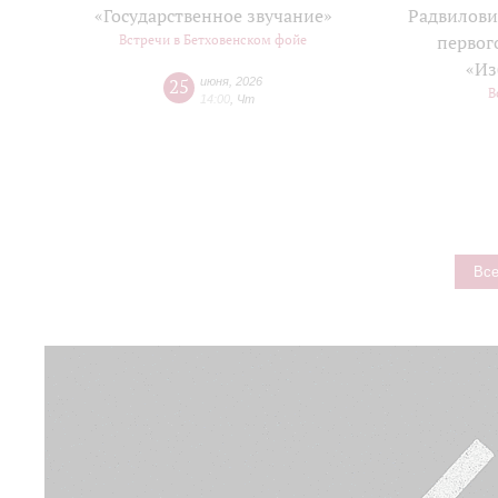
«Государственное звучание»
Радвилови
Встречи в Бетховенском фойе
первог
«Из
25
июня
,
2026
В
14:00
,
Чт
Все