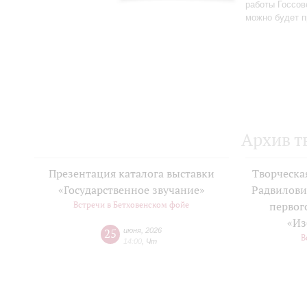
работы Госсов
можно будет п
Архив т
Презентация каталога выставки
Творческа
«Государственное звучание»
Радвилови
Встречи в Бетховенском фойе
первог
«Из
25
июня
,
2026
В
14:00
,
Чт