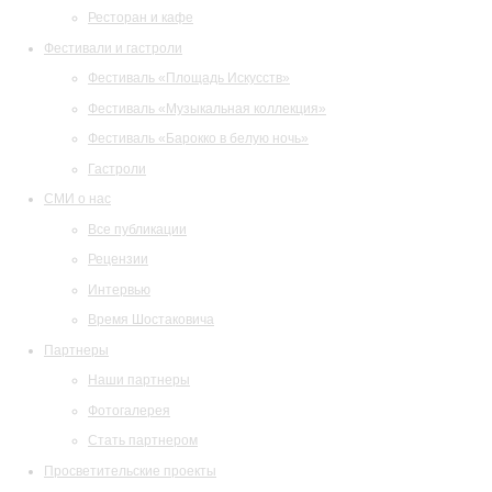
Ресторан и кафе
Фестивали и гастроли
Фестиваль «Площадь Искусств»
Фестиваль «Музыкальная коллекция»
Фестиваль «Барокко в белую ночь»
Гастроли
СМИ о нас
Все публикации
Рецензии
Интервью
Время Шостаковича
Партнеры
Наши партнеры
Фотогалерея
Стать партнером
Просветительские проекты