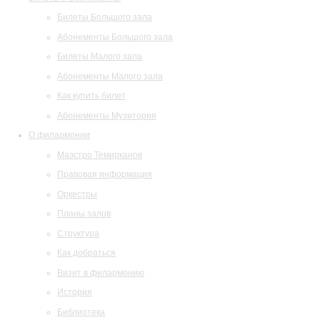
Билеты Большого зала
Абонементы Большого зала
Билеты Малого зала
Абонементы Малого зала
Как купить билет
Абонементы Музитория
О филармонии
Маэстро Темирканов
Правовая информация
Оркестры
Планы залов
Структура
Как добраться
Визит в филармонию
История
Библиотека