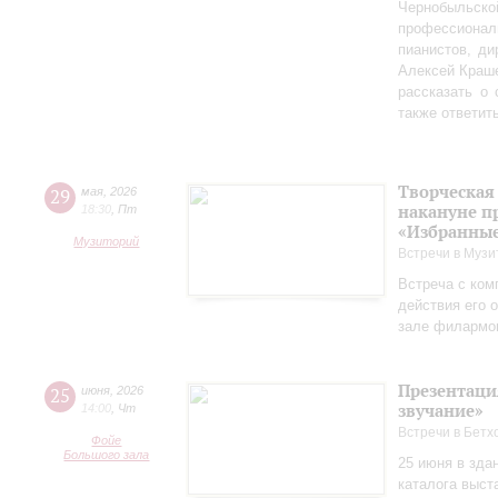
Чернобыльс
профессионал
пианистов, ди
Алексей Краш
рассказать о
также ответит
Творческая
29
мая
,
2026
накануне п
18:30
,
Пт
«Избранные
Музиторий
Встречи в Музи
Встреча с ком
действия его 
зале филармо
Презентаци
25
июня
,
2026
звучание»
14:00
,
Чт
Встречи в Бетх
Фойе
Большого зала
25 июня в зда
каталога выст