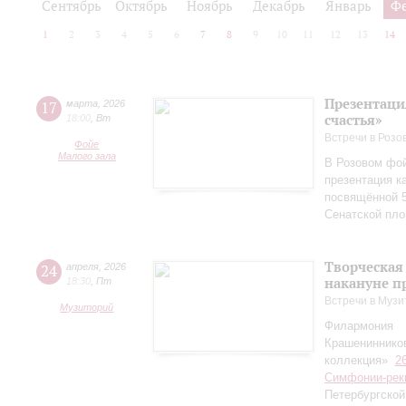
Сентябрь
Октябрь
Ноябрь
Декабрь
Январь
Ф
1
2
3
4
5
6
7
8
9
10
11
12
13
14
Презентаци
17
марта
,
2026
счастья»
18:00
,
Вт
Встречи в Розо
Фойе
Малого зала
В Розовом фой
презентация к
посвящённой 5
Сенатской пл
Творческая
24
апреля
,
2026
накануне п
18:30
,
Пт
Встречи в Музи
Музиторий
Филармония
Крашениннико
коллекция»
2
Симфонии-рек
Петербургско