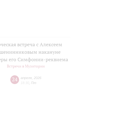
ческая встреча с Алексеем
шенинниковым накануне
еры его Симфонии-реквиема
Встречи в Музитории
24
апреля
,
2026
18:30
,
Пт