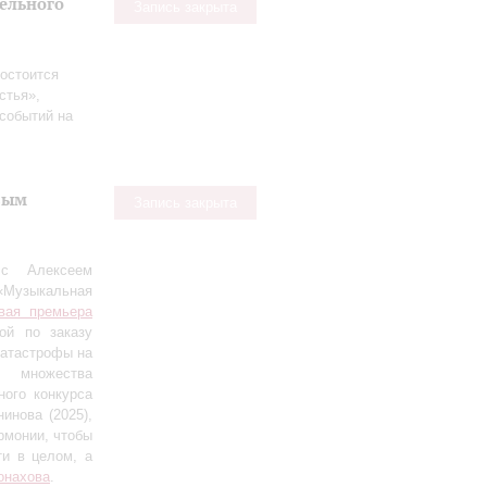
тельного
Запись закрыта
остоится
стья»,
событий на
вым
Запись закрыта
 с Алексеем
«Музыкальная
вая премьера
ной по заказу
катастрофы на
т множества
ого конкурса
инова (2025),
рмонии, чтобы
ти в целом, а
онахова
.