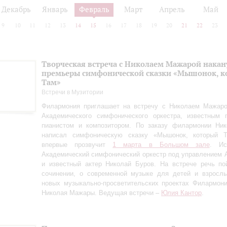
Декабрь
Январь
Февраль
Март
Апрель
Май
9
10
11
12
13
14
15
16
17
18
19
20
21
22
23
Творческая встреча с Николаем Мажарой накан
премьеры симфонической сказки «Мышонок, к
Там»
Встречи в Музитории
Филармония приглашает на встречу с Николаем Мажаро
Академического симфонического оркестра, известным п
пианистом и композитором. По заказу филармонии Ни
написал симфоническую сказку «Мышонок, который Т
впервые прозвучит
1 марта в Большом зале
. Ис
Академический симфонический оркестр под управлением 
и известный актер Николай Буров. На встрече речь по
сочинении, о современной музыке для детей и взрослы
новых музыкально-просветительских проектах Филармон
Николая Мажары. Ведущая встречи –
Юлия Кантор
.