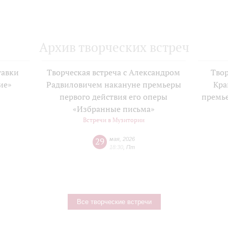
Архив творческих встреч
тавки
Творческая встреча с Александром
Твор
ие»
Радвиловичем накануне премьеры
Кра
е
первого действия его оперы
премь
«Избранные письма»
Встречи в Музитории
29
мая
,
2026
18:30
,
Пт
Все творческие встречи