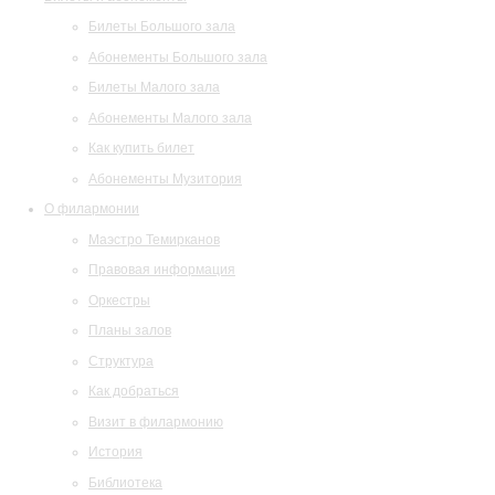
Билеты Большого зала
Абонементы Большого зала
Билеты Малого зала
Абонементы Малого зала
Как купить билет
Абонементы Музитория
О филармонии
Маэстро Темирканов
Правовая информация
Оркестры
Планы залов
Структура
Как добраться
Визит в филармонию
История
Библиотека