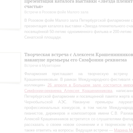
Презентация каталога выставки «Звезда плени
счастья»
Встречи в Розовом фойе Малого зала
В Розовом фойе Малого зала Петербургской филармонии с
презентация каталога выставки «Звезда пленительного сча
посвящённой 50-летию одноименного фильма и 200-летию 
Сенатской площади.
Творческая встреча с Алексеем Крашениннико
накануне премьеры его Симфонии-реквиема
Встречи в Музитории
Филармония приглашает на творческую встречу
Крашенинниковым. В рамках Международного фестиваля 
коллекция»
26 апреля в Большом зале состоится миро
Симфонии-реквиема Алексея Крашенинникова
, написан
Петербургской филармонии и посвященной памяти жертв 
Чернобыльской АЭС. Накануне премьеры лауреа
профессиональных конкурсов, в том числе Международн
пианистов, дирижеров и композиторов имени С.В. Рахман
Алексей Крашенинников встретится со слушателями фила
рассказать о своем новом сочинении и о творческом пу
также ответить на вопросы. Ведущая встречи —
Марина М