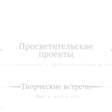
Просветительские
проекты
вки
Издания филармонии
Образовательные программы
Инкл
Творческие встречи
Афиша
Циклы
Архив
24