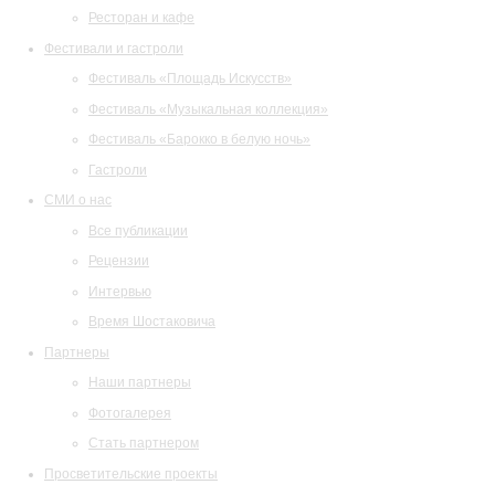
Ресторан и кафе
Фестивали и гастроли
Фестиваль «Площадь Искусств»
Фестиваль «Музыкальная коллекция»
Фестиваль «Барокко в белую ночь»
Гастроли
СМИ о нас
Все публикации
Рецензии
Интервью
Время Шостаковича
Партнеры
Наши партнеры
Фотогалерея
Стать партнером
Просветительские проекты