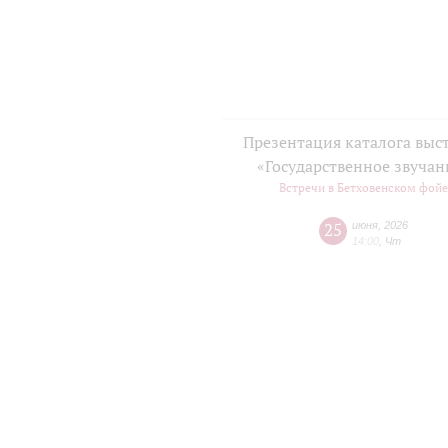
Презентация каталога выс
«Государственное звучан
Встречи в Бетховенском фой
25
июня
,
2026
14:00
,
Чт