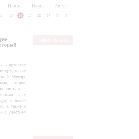
Июнь
Июль
Август
24
25
26
27
28
29
30
31
уне
Запись закрыта
оторый
й – артистом
етербургским
колай Мажара
ам», которая
полнители –
Алексея Ньяги
йдет о новом
х, а также о
ии с участием