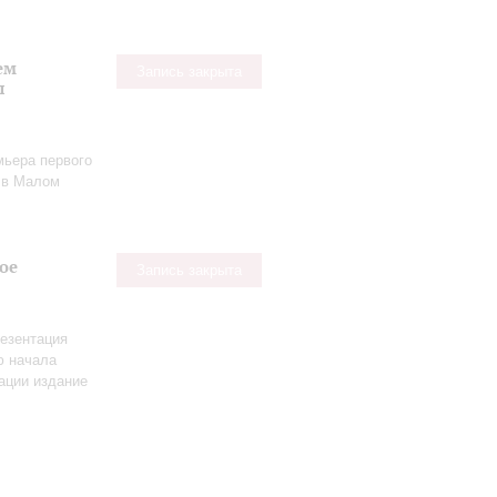
ем
Запись закрыта
ы
мьера первого
в Малом
ое
Запись закрыта
езентация
ю начала
ации издание