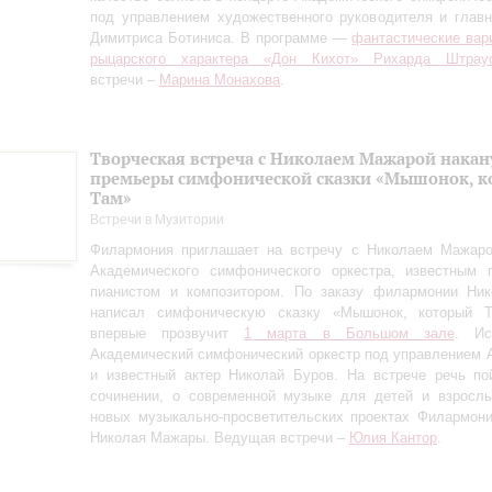
под управлением художественного руководителя и глав
Димитриса Ботиниса. В программе —
фантастические вар
рыцарского характера «Дон Кихот» Рихарда Штрау
встречи –
Марина Монахова
.
Творческая встреча с Николаем Мажарой накан
премьеры симфонической сказки «Мышонок, к
Там»
Встречи в Музитории
Филармония приглашает на встречу с Николаем Мажаро
Академического симфонического оркестра, известным п
пианистом и композитором. По заказу филармонии Ни
написал симфоническую сказку «Мышонок, который Т
впервые прозвучит
1 марта в Большом зале
. Ис
Академический симфонический оркестр под управлением 
и известный актер Николай Буров. На встрече речь по
сочинении, о современной музыке для детей и взрослы
новых музыкально-просветительских проектах Филармон
Николая Мажары. Ведущая встречи –
Юлия Кантор
.