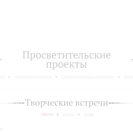
Просветительские
проекты
вки
Издания филармонии
Образовательные программы
Инкл
Творческие встречи
Афиша
Циклы
Архив
24