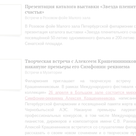
Презентация каталога выставки «Звезда плени
счастья»
Встречи в Розовом фойе Малого зала
В Розовом фойе Малого зала Петербургской филармонии с
презентация каталога выставки «Звезда пленительного сча
посвящённой 50-летию одноименного фильма и 200-летию 
Сенатской площади.
Творческая встреча с Алексеем Крашениннико
накануне премьеры его Симфонии-реквиема
Встречи в Музитории
Филармония приглашает на творческую встречу
Крашенинниковым. В рамках Международного фестиваля 
коллекция»
26 апреля в Большом зале состоится миро
Симфонии-реквиема Алексея Крашенинникова
, написан
Петербургской филармонии и посвященной памяти жертв 
Чернобыльской АЭС. Накануне премьеры лауреа
профессиональных конкурсов, в том числе Международн
пианистов, дирижеров и композиторов имени С.В. Рахман
Алексей Крашенинников встретится со слушателями фила
рассказать о своем новом сочинении и о творческом пу