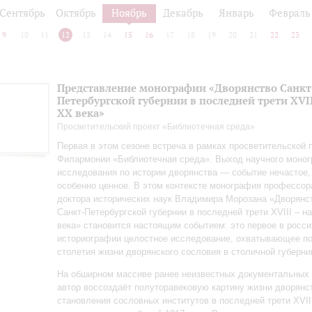
Сентябрь
Октябрь
Ноябрь
Декабрь
Январь
Февраль
9
10
11
12
13
14
15
16
17
18
19
20
21
22
23
Представление монографии «Дворянство Санкт
Петербургской губернии в последней трети XVII
ХХ века»
Просветительский проект «Библиотечная среда»
Первая в этом сезоне встреча в рамках просветительской
Филармонии «Библиотечная среда». Выход научного моно
исследования по истории дворянства — событие нечастое,
особенно ценное. В этом контексте монография профессор
доктора исторических наук Владимира Морозана «Дворянс
Санкт‑Петербургской губернии в последней трети XVIII – н
века» становится настоящим событием: это первое в росси
историографии целостное исследование, охватывающее п
столетия жизни дворянского сословия в столичной губерни
На обширном массиве ранее неизвестных документальных
автор воссоздаёт полуторавековую картину жизни дворянс
становления сословных институтов в последней трети XVII