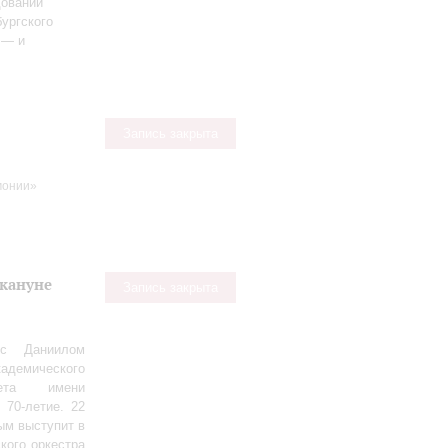
довании
ургского
 — и
Запись закрыта
монии»
акануне
Запись закрыта
 с Даниилом
демического
тета имени
 70‑летие. 22
ым выступит в
кого оркестра