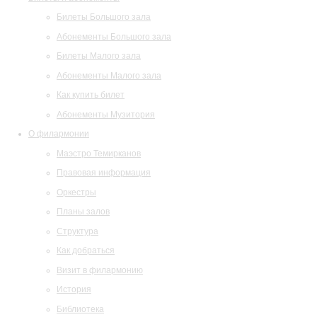
Билеты Большого зала
Абонементы Большого зала
Билеты Малого зала
Абонементы Малого зала
Как купить билет
Абонементы Музитория
О филармонии
Маэстро Темирканов
Правовая информация
Оркестры
Планы залов
Структура
Как добраться
Визит в филармонию
История
Библиотека