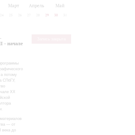
Март
Апрель
Май
24
25
26
27
28
29
30
31
-
Запись закрыта
I – начале
 программы
графического
 а потому
а СПбГУ,
тво
ачале ХХ
йской
олтора
и.
 материалов
тва — от
I века до