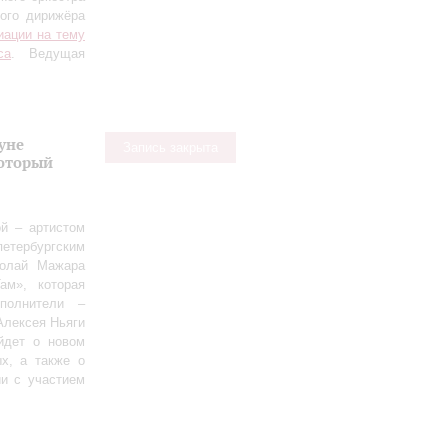
ного дирижёра
иации на тему
са
. Ведущая
уне
Запись закрыта
оторый
й – артистом
етербургским
колай Мажара
ам», которая
полнители –
Алексея Ньяги
йдет о новом
х, а также о
ии с участием