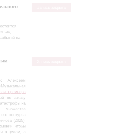
тельного
Запись закрыта
остоится
стья»,
событий на
вым
Запись закрыта
 с Алексеем
«Музыкальная
вая премьера
ной по заказу
катастрофы на
т множества
ого конкурса
инова (2025),
рмонии, чтобы
ти в целом, а