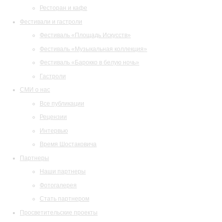
Ресторан и кафе
Фестивали и гастроли
Фестиваль «Площадь Искусств»
Фестиваль «Музыкальная коллекция»
Фестиваль «Барокко в белую ночь»
Гастроли
СМИ о нас
Все публикации
Рецензии
Интервью
Время Шостаковича
Партнеры
Наши партнеры
Фотогалерея
Стать партнером
Просветительские проекты