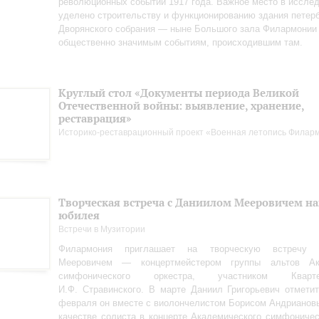
революционных событий 1917 года. Важное место в иссле
уделено строительству и функционированию здания петерб
Дворянского собрания — ныне Большого зала Филармонии
общественно значимым событиям, происходившим там.
Круглый стол «Документы периода Великой
Отечественной войны: выявление, хранение,
реставрация»
Историко-реставрационный проект «Военная летопись Филар
Творческая встреча с Даниилом Мееровичем н
юбилея
Встречи в Музитории
Филармония приглашает на творческую встречу
Мееровичем — концертмейстером группы альтов Ака
симфонического оркестра, участником Квар
И.Ф. Стравинского. В марте Даниил Григорьевич отметит
февраля он вместе с виолончелистом Борисом Андрианов
качестве солиста в концерте Академического симфоничес