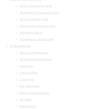
Билеты Большого зала
Абонементы Большого зала
Билеты Малого зала
Абонементы Малого зала
Как купить билет
Абонементы Музитория
О филармонии
Маэстро Темирканов
Правовая информация
Оркестры
Планы залов
Структура
Как добраться
Визит в филармонию
История
Библиотека