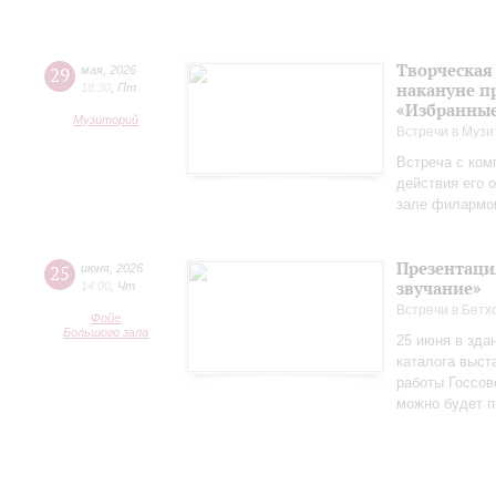
Творческая
29
мая
,
2026
накануне п
18:30
,
Пт
«Избранные
Музиторий
Встречи в Музи
Встреча с ком
действия его 
зале филармо
Презентаци
25
июня
,
2026
звучание»
14:00
,
Чт
Встречи в Бетх
Фойе
Большого зала
25 июня в зда
каталога выст
работы Госсов
можно будет п