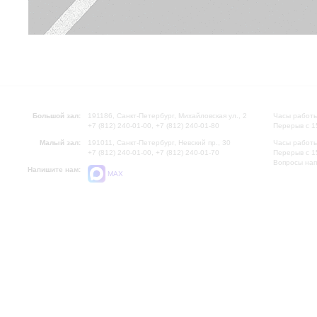
Большой зал:
191186, Санкт-Петербург, Михайловская ул., 2
Часы работы
+7 (812) 240-01-00, +7 (812) 240-01-80
Перерыв с 1
Малый зал:
191011, Санкт-Петербург, Невский пр., 30
Часы работы
+7 (812) 240-01-00, +7 (812) 240-01-70
Перерыв с 1
Вопросы на
Напишите нам:
MAX