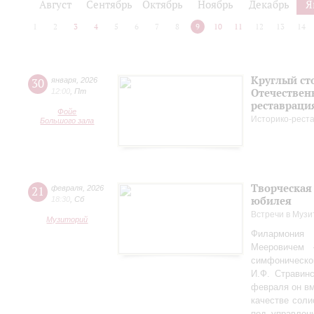
Август
Сентябрь
Октябрь
Ноябрь
Декабрь
Я
1
2
3
4
5
6
7
8
9
10
11
12
13
14
Круглый ст
30
января
,
2026
Отечествен
12:00
,
Пт
реставраци
Фойе
Историко-рест
Большого зала
Творческая
21
февраля
,
2026
юбилея
18:30
,
Сб
Встречи в Музи
Музиторий
Филармония
Мееровичем 
симфониче
И.Ф. Стравинс
февраля он в
качестве соли
под управлен