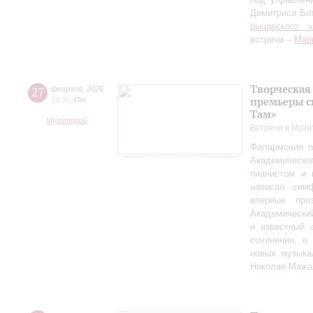
Димитриса Бо
рыцарского 
встречи –
Мар
Творческая
27
февраля
,
2026
премьеры с
18:30
,
Пт
Там»
Музиторий
Встречи в Музи
Филармония п
Академическо
пианистом и 
написал сим
впервые пр
Академически
и известный 
сочинении, о
новых музыка
Николая Мажа