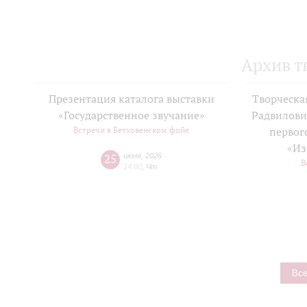
Архив т
Презентация каталога выставки
Творческа
«Государственное звучание»
Радвилови
Встречи в Бетховенском фойе
первог
«Из
25
июня
,
2026
В
14:00
,
Чт
Все