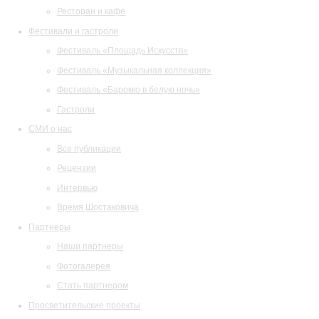
Ресторан и кафе
Фестивали и гастроли
Фестиваль «Площадь Искусств»
Фестиваль «Музыкальная коллекция»
Фестиваль «Барокко в белую ночь»
Гастроли
СМИ о нас
Все публикации
Рецензии
Интервью
Время Шостаковича
Партнеры
Наши партнеры
Фотогалерея
Стать партнером
Просветительские проекты