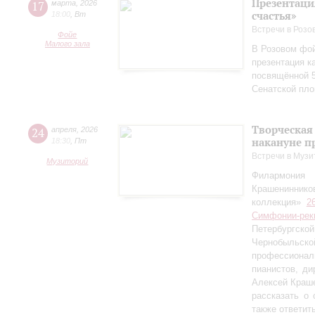
Презентаци
17
марта
,
2026
счастья»
18:00
,
Вт
Встречи в Розо
Фойе
Малого зала
В Розовом фой
презентация к
посвящённой 5
Сенатской пл
Творческая
24
апреля
,
2026
накануне п
18:30
,
Пт
Встречи в Музи
Музиторий
Филармония
Крашениннико
коллекция»
2
Симфонии-рек
Петербургско
Чернобыльс
профессионал
пианистов, ди
Алексей Краш
рассказать о
также ответит