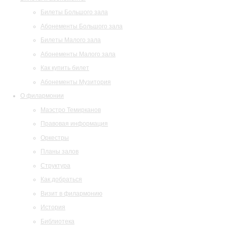
Билеты Большого зала
Абонементы Большого зала
Билеты Малого зала
Абонементы Малого зала
Как купить билет
Абонементы Музитория
О филармонии
Маэстро Темирканов
Правовая информация
Оркестры
Планы залов
Структура
Как добраться
Визит в филармонию
История
Библиотека