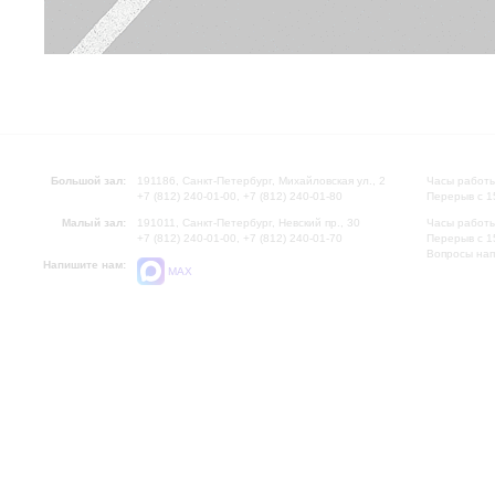
Большой зал:
191186, Санкт-Петербург, Михайловская ул., 2
Часы работы
+7 (812) 240-01-00, +7 (812) 240-01-80
Перерыв с 1
Малый зал:
191011, Санкт-Петербург, Невский пр., 30
Часы работы
+7 (812) 240-01-00, +7 (812) 240-01-70
Перерыв с 1
Вопросы на
Напишите нам:
MAX