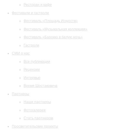
Ресторан и кафе
Фестивали и гастроли
Фестиваль «Площадь Искусств»
Фестиваль «Музыкальная коллекция»
Фестиваль «Барокко в белую ночь»
Гастроли
СМИ о нас
Все публикации
Рецензии
Интервью
Время Шостаковича
Партнеры
Наши партнеры
Фотогалерея
Стать партнером
Просветительские проекты