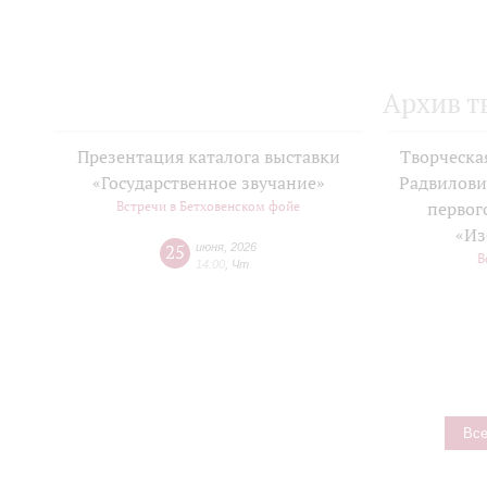
Архив т
Презентация каталога выставки
Творческа
«Государственное звучание»
Радвилови
Встречи в Бетховенском фойе
первог
«Из
25
июня
,
2026
В
14:00
,
Чт
Все