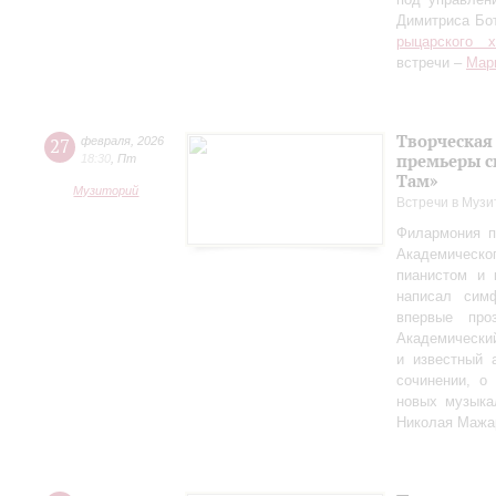
Димитриса Бо
рыцарского 
встречи –
Мар
Творческая
27
февраля
,
2026
премьеры с
18:30
,
Пт
Там»
Музиторий
Встречи в Музи
Филармония п
Академическо
пианистом и 
написал сим
впервые пр
Академически
и известный 
сочинении, о
новых музыка
Николая Мажа