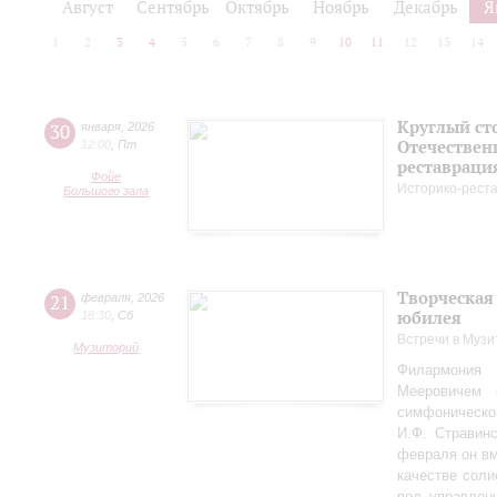
Август
Сентябрь
Октябрь
Ноябрь
Декабрь
Я
1
2
3
4
5
6
7
8
9
10
11
12
13
14
Круглый ст
30
января
,
2026
Отечествен
12:00
,
Пт
реставраци
Фойе
Историко-рест
Большого зала
Творческая
21
февраля
,
2026
юбилея
18:30
,
Сб
Встречи в Музи
Музиторий
Филармония
Мееровичем 
симфониче
И.Ф. Стравинс
февраля он в
качестве соли
под управлен