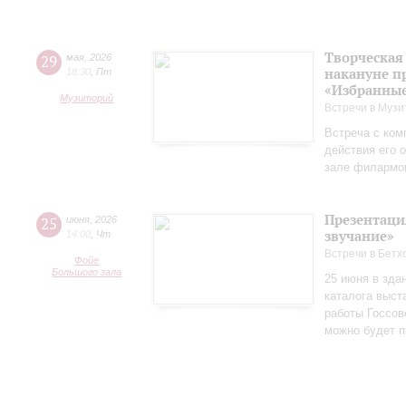
Творческая
29
мая
,
2026
накануне п
18:30
,
Пт
«Избранные
Музиторий
Встречи в Музи
Встреча с ком
действия его 
зале филармо
Презентаци
25
июня
,
2026
звучание»
14:00
,
Чт
Встречи в Бетх
Фойе
Большого зала
25 июня в зда
каталога выст
работы Госсов
можно будет п