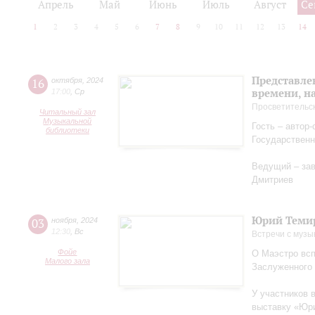
Апрель
Май
Июнь
Июль
Август
Се
1
2
3
4
5
6
7
8
9
10
11
12
13
14
Представле
16
октября
,
2024
времени, н
17:00
,
Ср
Просветительс
Читальный зал
Музыкальной
Гость – автор
библиотеки
Государственн
Ведущий – за
Дмитриев
Юрий Теми
03
ноября
,
2024
12:30
,
Вс
Встречи с музы
Фойе
О Маэстро вcп
Малого зала
Заслуженного
У участников 
выставку «Юри