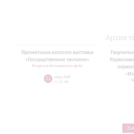
Архив т
Презентация каталога выставки
Творческа
«Государственное звучание»
Радвилови
Встречи в Бетховенском фойе
первог
«Из
25
июня
,
2026
В
14:00
,
Чт
Все