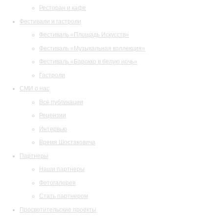
Ресторан и кафе
Фестивали и гастроли
Фестиваль «Площадь Искусств»
Фестиваль «Музыкальная коллекция»
Фестиваль «Барокко в белую ночь»
Гастроли
СМИ о нас
Все публикации
Рецензии
Интервью
Время Шостаковича
Партнеры
Наши партнеры
Фотогалерея
Стать партнером
Просветительские проекты