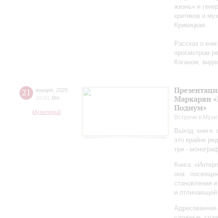
жизнь» и гене
критиков и му
Кривицкая.
Рассказ о кни
просмотром ре
Коганом, виде
Презентаци
21
января
,
2025
Маркарян «
18:00
,
Вт
Подиум»
Музиторий
Встречи в Музи
Выход книги 
это крайне ре
три - моногра
Книга «Интер
она посвяще
становления и
и отличающей 
Адресованна
сложные соде