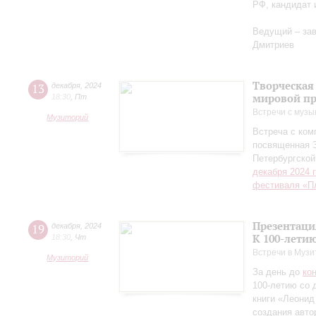
РФ, кандидат 
Ведущий – за
Дмитриев
Творческая
13
декабря
,
2024
мировой пр
18:30
,
Пт
Встречи с музы
Музиторий
Встреча с ко
посвященная 
Петербургско
декабря 2024 
фестиваля «П
Презентаци
19
декабря
,
2024
К 100-лети
18:30
,
Чт
Встречи в Музи
Музиторий
За день до
ко
100-летию со 
книги «Леонид
создания авто