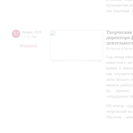
музыкантам-и
как опытным, 
Творческая
31
января
,
2025
директора 
18:30
,
Пт
деятельно
Музиторий
Встречи в Музи
Год назад нач
известного ис
время в жизн
как слушател
зала прошло 
начали работу
по зданию 
сотрудничеств
Об итогах год
творческой в
Насонов – изв