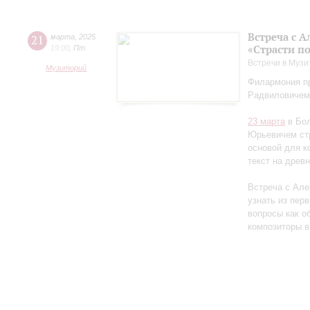
Встреча с 
21
марта
,
2025
«Страсти п
19:00
,
Пт
Встречи в Музи
Музиторий
Филармония пр
Радвиловичем
23 марта
в Бол
Юрьевичем стр
основой для к
текст на древ
Встреча с Але
узнать из перв
вопросы как об
композиторы в