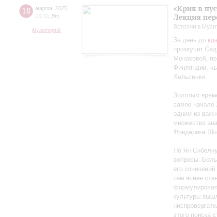
«Крик в пу
18
марта
,
2025
Лекция пер
18:30
,
Вт
Встречи в Музи
Музиторий
За день до
ко
прозвучит Сед
Монаховой, п
Финляндии, чь
Хельсинки.
Золотым време
самое начало 
одним из важн
множество ан
Фридерика Шоп
Но Ян Сибелиу
вопросы. Боль
его сочинений
тем яснее ста
формулировал 
культуры вышл
ниспровергате
этого поиска 