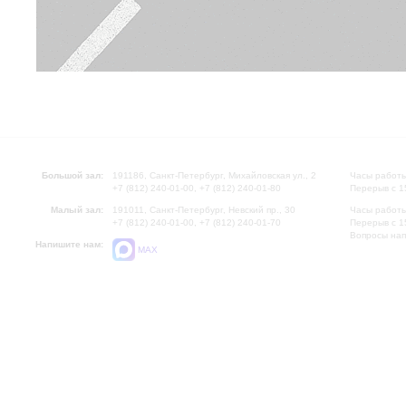
Большой зал:
191186, Санкт-Петербург, Михайловская ул., 2
Часы работы
+7 (812) 240-01-00, +7 (812) 240-01-80
Перерыв с 1
Малый зал:
191011, Санкт-Петербург, Невский пр., 30
Часы работы
+7 (812) 240-01-00, +7 (812) 240-01-70
Перерыв с 1
Вопросы на
Напишите нам:
MAX