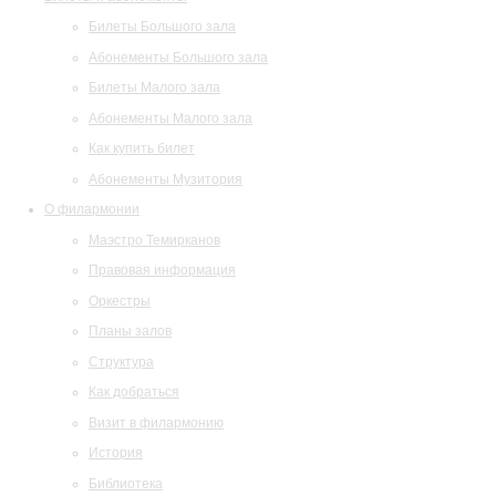
Билеты Большого зала
Абонементы Большого зала
Билеты Малого зала
Абонементы Малого зала
Как купить билет
Абонементы Музитория
О филармонии
Маэстро Темирканов
Правовая информация
Оркестры
Планы залов
Структура
Как добраться
Визит в филармонию
История
Библиотека