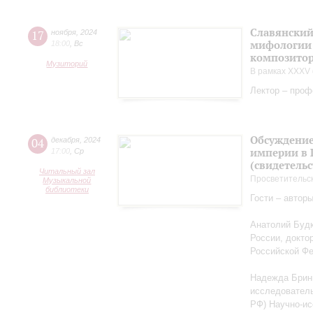
Славянский
17
ноября
,
2024
мифологии 
18:00
,
Вс
композитор
Музиторий
В рамках XXXV 
Лектор – проф
Обсуждение
04
декабря
,
2024
империи в 
17:00
,
Ср
(свидетельс
Читальный зал
Просветительс
Музыкальной
библиотеки
Гости – автор
Анатолий Будк
России, докто
Российской Ф
Надежда Бриню
исследователь
РФ) Научно-ис