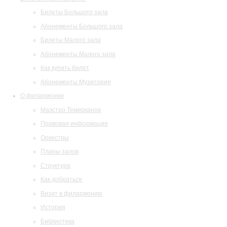
Билеты Большого зала
Абонементы Большого зала
Билеты Малого зала
Абонементы Малого зала
Как купить билет
Абонементы Музитория
О филармонии
Маэстро Темирканов
Правовая информация
Оркестры
Планы залов
Структура
Как добраться
Визит в филармонию
История
Библиотека