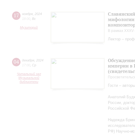
Славянский
17
ноября
,
2024
мифологии 
18:00
,
Вс
композитор
Музиторий
В рамках XXXV 
Лектор – проф
Обсуждение
04
декабря
,
2024
империи в 
17:00
,
Ср
(свидетельс
Читальный зал
Просветительс
Музыкальной
библиотеки
Гости – автор
Анатолий Будк
России, докто
Российской Ф
Надежда Бриню
исследователь
РФ) Научно-ис