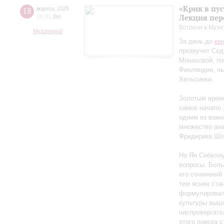
«Крик в пу
18
марта
,
2025
Лекция пер
18:30
,
Вт
Встречи в Музи
Музиторий
За день до
ко
прозвучит Сед
Монаховой, п
Финляндии, чь
Хельсинки.
Золотым време
самое начало 
одним из важн
множество ан
Фридерика Шоп
Но Ян Сибелиу
вопросы. Боль
его сочинений
тем яснее ста
формулировал 
культуры вышл
ниспровергате
этого поиска 