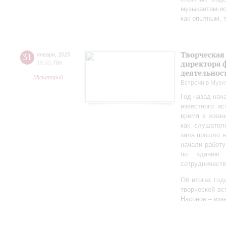
музыкантам-и
как опытным, 
Творческая
31
января
,
2025
директора 
18:30
,
Пт
деятельно
Музиторий
Встречи в Музи
Год назад нач
известного ис
время в жизн
как слушател
зала прошло 
начали работу
по зданию 
сотрудничеств
Об итогах год
творческой в
Насонов – изв