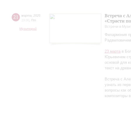
Встреча с 
21
марта
,
2025
«Страсти п
19:00
,
Пт
Встречи в Музи
Музиторий
Филармония пр
Радвиловичем
23 марта
в Бол
Юрьевичем стр
основой для к
текст на древ
Встреча с Але
узнать из перв
вопросы как об
композиторы в