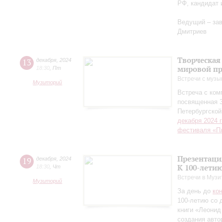
РФ, кандидат 
Ведущий – за
Дмитриев
Творческая
13
декабря
,
2024
мировой пр
18:30
,
Пт
Встречи с музы
Музиторий
Встреча с ко
посвященная 
Петербургско
декабря 2024 
фестиваля «П
Презентаци
19
декабря
,
2024
К 100-лети
18:30
,
Чт
Встречи в Музи
Музиторий
За день до
ко
100-летию со 
книги «Леонид
создания авто