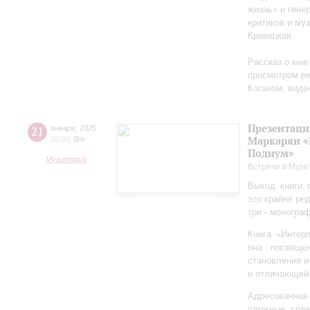
жизнь» и гене
критиков и му
Кривицкая.
Рассказ о кни
просмотром ре
Коганом, виде
Презентаци
21
января
,
2025
Маркарян «
18:00
,
Вт
Подиум»
Музиторий
Встречи в Музи
Выход книги 
это крайне ре
три - моногра
Книга «Интер
она посвяще
становления и
и отличающей 
Адресованна
сложные соде