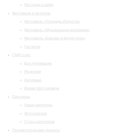
Ресторан и кафе
Фестивали и гастроли
Фестиваль «Площадь Искусств»
Фестиваль «Музыкальная коллекция»
Фестиваль «Барокко в белую ночь»
Гастроли
СМИ о нас
Все публикации
Рецензии
Интервью
Время Шостаковича
Партнеры
Наши партнеры
Фотогалерея
Стать партнером
Просветительские проекты