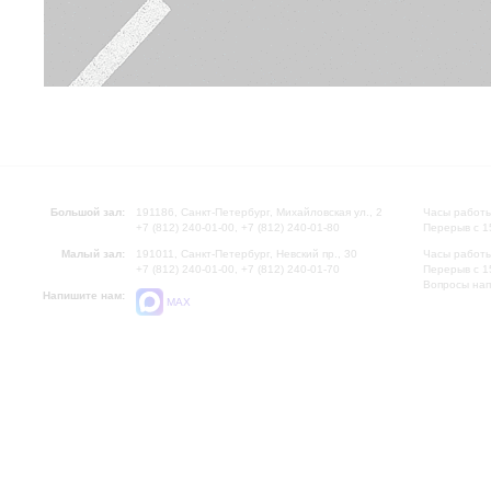
Большой зал:
191186, Санкт-Петербург, Михайловская ул., 2
Часы работы
+7 (812) 240-01-00, +7 (812) 240-01-80
Перерыв с 1
Малый зал:
191011, Санкт-Петербург, Невский пр., 30
Часы работы
+7 (812) 240-01-00, +7 (812) 240-01-70
Перерыв с 1
Вопросы на
Напишите нам:
MAX