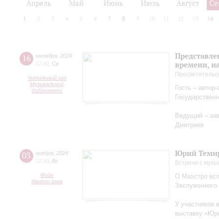
Апрель
Май
Июнь
Июль
Август
Се
1
2
3
4
5
6
7
8
9
10
11
12
13
14
Представле
16
октября
,
2024
времени, н
17:00
,
Ср
Просветительс
Читальный зал
Музыкальной
Гость – автор
библиотеки
Государственн
Ведущий – за
Дмитриев
Юрий Теми
03
ноября
,
2024
12:30
,
Вс
Встречи с музы
Фойе
О Маэстро вcп
Малого зала
Заслуженного
У участников 
выставку «Юри