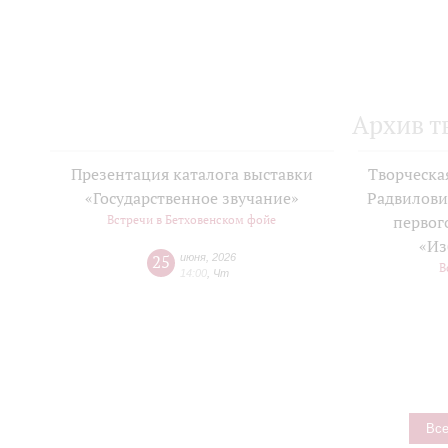
Архив т
Презентация каталога выставки
Творческа
«Государственное звучание»
Радвилови
Встречи в Бетховенском фойе
первог
«Из
25
июня
,
2026
В
14:00
,
Чт
Все