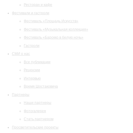
Ресторан и кафе
Фестивали и гастроли
Фестиваль «Площадь Искусств»
Фестиваль «Музыкальная коллекция»
Фестиваль «Барокко в белую ночь»
Гастроли
СМИ о нас
Все публикации
Рецензии
Интервью
Время Шостаковича
Партнеры
Наши партнеры
Фотогалерея
Стать партнером
Просветительские проекты