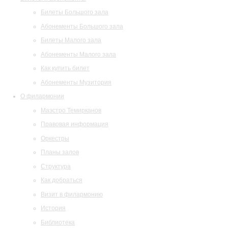
Билеты Большого зала
Абонементы Большого зала
Билеты Малого зала
Абонементы Малого зала
Как купить билет
Абонементы Музитория
О филармонии
Маэстро Темирканов
Правовая информация
Оркестры
Планы залов
Структура
Как добраться
Визит в филармонию
История
Библиотека