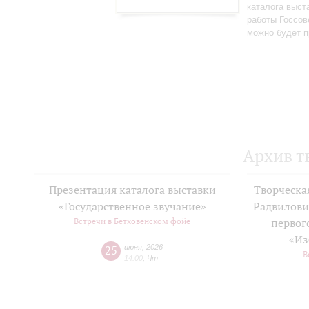
каталога выст
работы Госсов
можно будет п
Архив т
Презентация каталога выставки
Творческа
«Государственное звучание»
Радвилови
Встречи в Бетховенском фойе
первог
«Из
25
июня
,
2026
В
14:00
,
Чт