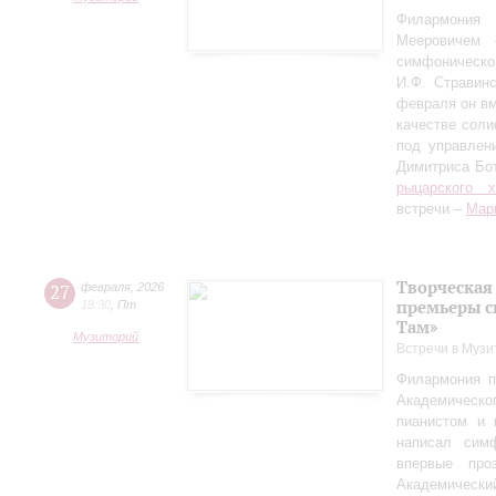
Филармония
Мееровичем 
симфониче
И.Ф. Стравинс
февраля он в
качестве соли
под управлен
Димитриса Бо
рыцарского 
встречи –
Мар
Творческая
27
февраля
,
2026
премьеры с
18:30
,
Пт
Там»
Музиторий
Встречи в Музи
Филармония п
Академическо
пианистом и 
написал сим
впервые пр
Академически