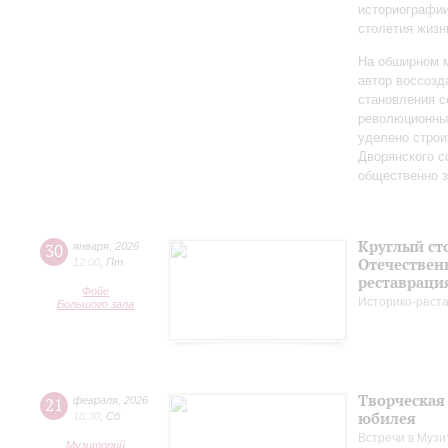
историографи
столетия жизн
На обширном 
автор воссозд
становления с
революционных
уделено строи
Дворянского 
общественно 
Круглый ст
30
января
,
2026
Отечествен
12:00
,
Пт
реставраци
Фойе
Историко-рест
Большого зала
Творческая
21
февраля
,
2026
юбилея
18:30
,
Сб
Встречи в Музи
Музиторий