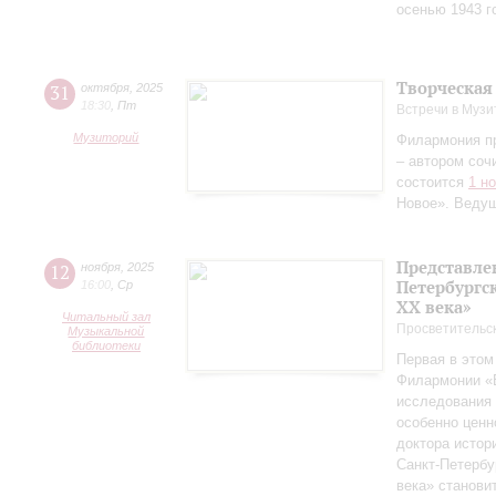
осенью 1943 г
Творческая
31
октября
,
2025
18:30
,
Пт
Встречи в Музи
Музиторий
Филармония п
– автором соч
состоится
1 н
Новое». Веду
Представле
12
ноября
,
2025
Петербургск
16:00
,
Ср
ХХ века»
Читальный зал
Просветительс
Музыкальной
библиотеки
Первая в этом
Филармонии «Б
исследования 
особенно ценн
доктора истор
Санкт‑Петербу
века» станови