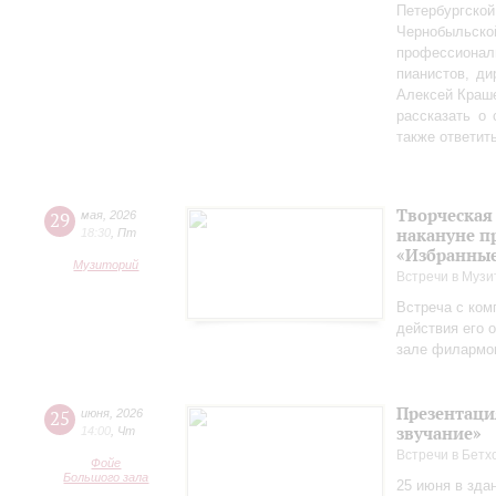
Петербургско
Чернобыльс
профессионал
пианистов, ди
Алексей Краш
рассказать о
также ответит
Творческая
29
мая
,
2026
накануне п
18:30
,
Пт
«Избранные
Музиторий
Встречи в Музи
Встреча с ком
действия его 
зале филармо
Презентаци
25
июня
,
2026
звучание»
14:00
,
Чт
Встречи в Бетх
Фойе
Большого зала
25 июня в зда