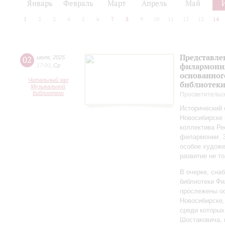
Январь
Февраль
Март
Апрель
Май
1
2
3
4
5
6
7
8
9
10
11
12
13
14
Представле
02
июля
,
2025
филармония
17:00
,
Ср
основанног
Читальный зал
библиотек
Музыкальной
библиотеки
Просветительс
Исторический 
Новосибирске 
коллектива Ре
филармонии. З
особое художе
развитие не то
В очерке, сн
библиотеки Фи
прослежены о
Новосибирске,
среди которы
Шостаковича, 