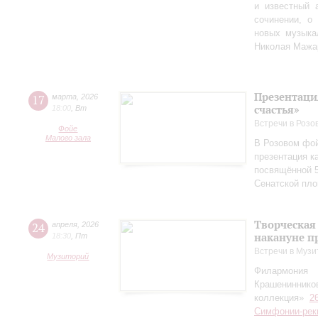
и известный 
сочинении, о
новых музыка
Николая Мажа
Презентаци
17
марта
,
2026
счастья»
18:00
,
Вт
Встречи в Розо
Фойе
Малого зала
В Розовом фой
презентация к
посвящённой 5
Сенатской пл
Творческая
24
апреля
,
2026
накануне п
18:30
,
Пт
Встречи в Музи
Музиторий
Филармония
Крашениннико
коллекция»
2
Симфонии-рек