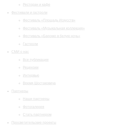
Ресторан и кафе
Фестивали и гастроли
Фестиваль «Площадь Искусств»
Фестиваль «Музыкальная коллекция»
Фестиваль «Барокко в белую ночь»
Гастроли
СМИ о нас
Все публикации
Рецензии
Интервью
Время Шостаковича
Партнеры
Наши партнеры
Фотогалерея
Стать партнером
Просветительские проекты