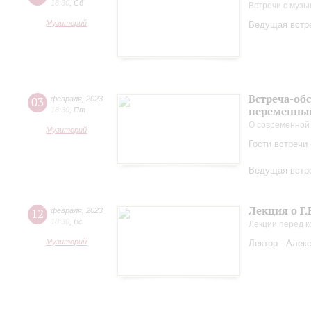
18:30
,
Сб
Встречи с музы
Музиторий
Ведущая встре
Встреча-об
03
февраля
,
2023
переменный
18:30
,
Пт
О современной
Музиторий
Гости встречи
Ведущая встре
Лекция о Г.
12
февраля
,
2023
18:30
,
Вс
Лекции перед 
Музиторий
Лектор - Алек