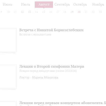
Июнь
Июль
Август
Сентябрь
Октябрь
Ноябрь
9
10
11
12
13
14
15
16
17
18
19
20
21
22
23
Встреча с Никитой Борисоглебским
Встречи с музыкантами
Лекция о Второй симфонии Малера
Лекции перед концертами (сезон 2023/24)
Лектор - Марина Монахова
Лекция перед первым концертом абонемента. Б