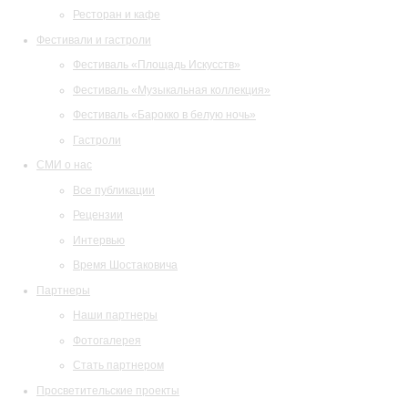
Ресторан и кафе
Фестивали и гастроли
Фестиваль «Площадь Искусств»
Фестиваль «Музыкальная коллекция»
Фестиваль «Барокко в белую ночь»
Гастроли
СМИ о нас
Все публикации
Рецензии
Интервью
Время Шостаковича
Партнеры
Наши партнеры
Фотогалерея
Стать партнером
Просветительские проекты