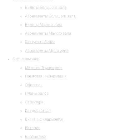
Билеты Большого зала
Абонементы Большого зала
Билеты Малого зала
Абонементы Малого зала
Как купить билет
Абонементы Музитория
О филармонии
Маэстро Темирканов
Правовая информация
Оркестры
Планы залов
Структура
Как добраться
Визит в филармонию
История
Библиотека