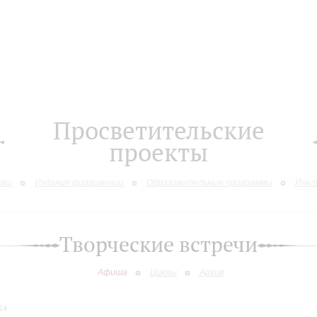
Просветительские
проекты
вки
Издания филармонии
Образовательные программы
Инкл
Творческие встречи
Афиша
Циклы
Архив
24