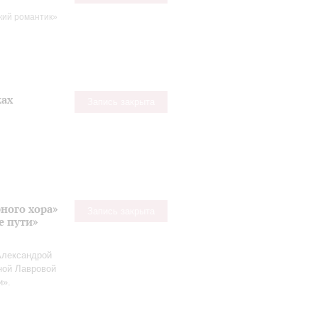
кий романтик»
ках
Запись закрыта
ного хора»
Запись закрыта
е пути»
Александрой
ной Лавровой
и».