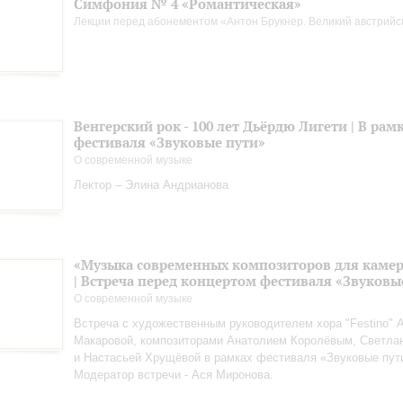
Симфония № 4 «Романтическая»
Лекции перед абонементом «Антон Брукнер. Великий австрийс
Венгерский рок - 100 лет Дьёрдю Лигети | В рам
фестиваля «Звуковые пути»
О современной музыке
Лектор – Элина Андрианова
«Музыка современных композиторов для камер
| Встреча перед концертом фестиваля «Звуковы
О современной музыке
Встреча с художественным руководителем хора "Festino" 
Макаровой, композиторами Анатолием Королёвым, Светла
и Настасьей Хрущёвой в рамках фестиваля «Звуковые пут
Модератор встречи - Ася Миронова.