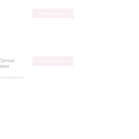
Запись закрыта
Третья
Запись закрыта
зыки
кий романтик»