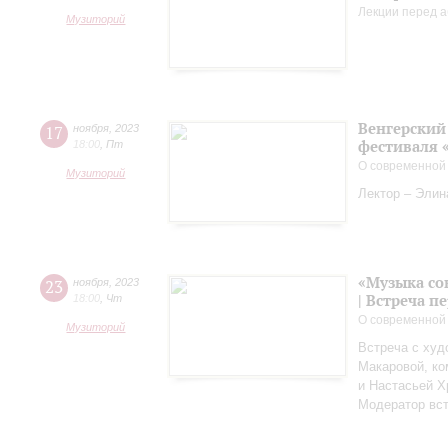
Лекции перед а
Музиторий
Венгерский 
17
ноября
,
2023
фестиваля 
18:00
,
Пт
О современной
Музиторий
Лектор – Элин
«Музыка со
23
ноября
,
2023
| Встреча 
18:00
,
Чт
О современной
Музиторий
Встреча с худ
Макаровой, к
и Настасьей Х
Модератор вст