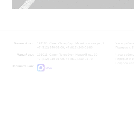
Большой зал:
191186, Санкт-Петербург, Михайловская ул., 2
Часы работы
+7 (812) 240-01-00, +7 (812) 240-01-80
Перерыв с 1
Малый зал:
191011, Санкт-Петербург, Невский пр., 30
Часы работы
+7 (812) 240-01-00, +7 (812) 240-01-70
Перерыв с 1
Вопросы на
Напишите нам:
MAX