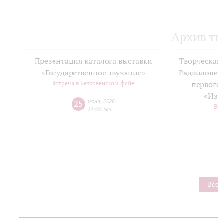
Архив т
Презентация каталога выставки
Творческа
«Государственное звучание»
Радвилови
Встречи в Бетховенском фойе
первог
«Из
25
июня
,
2026
В
14:00
,
Чт
Все