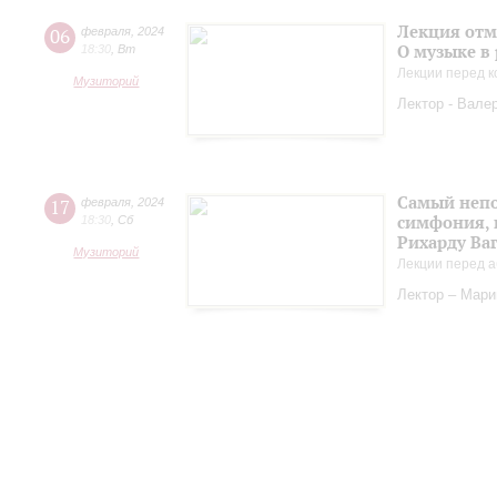
Лекция отм
06
февраля
,
2024
О музыке в
18:30
,
Вт
Лекции перед к
Музиторий
Лектор - Вале
Самый непо
17
февраля
,
2024
симфония, 
18:30
,
Сб
Рихарду Ва
Музиторий
Лекции перед а
Лектор – Мар