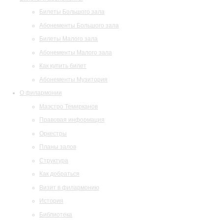
Билеты Большого зала
Абонементы Большого зала
Билеты Малого зала
Абонементы Малого зала
Как купить билет
Абонементы Музитория
О филармонии
Маэстро Темирканов
Правовая информация
Оркестры
Планы залов
Структура
Как добраться
Визит в филармонию
История
Библиотека