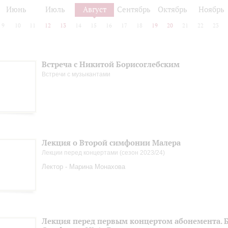
Июнь
Июль
Август
Сентябрь
Октябрь
Ноябрь
9
10
11
12
13
14
15
16
17
18
19
20
21
22
23
Встреча с Никитой Борисоглебским
Встречи с музыкантами
Лекция о Второй симфонии Малера
Лекции перед концертами (сезон 2023/24)
Лектор - Марина Монахова
Лекция перед первым концертом абонемента. Б