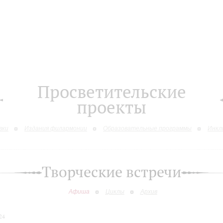
Просветительские
проекты
вки
Издания филармонии
Образовательные программы
Инкл
Творческие встречи
Афиша
Циклы
Архив
24