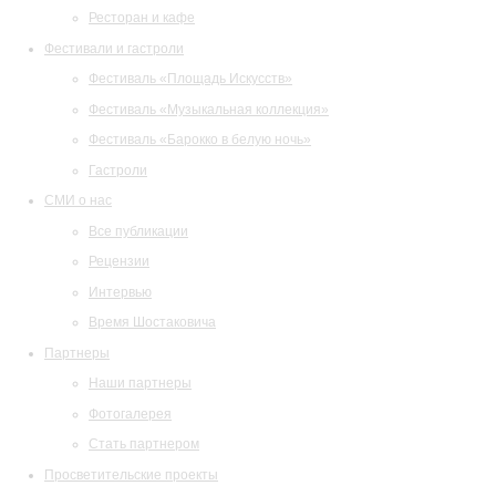
Ресторан и кафе
Фестивали и гастроли
Фестиваль «Площадь Искусств»
Фестиваль «Музыкальная коллекция»
Фестиваль «Барокко в белую ночь»
Гастроли
СМИ о нас
Все публикации
Рецензии
Интервью
Время Шостаковича
Партнеры
Наши партнеры
Фотогалерея
Стать партнером
Просветительские проекты