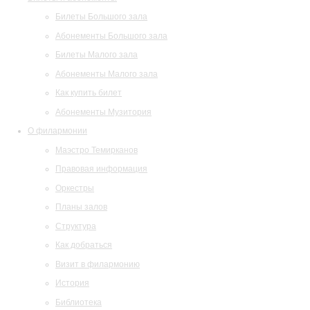
Билеты Большого зала
Абонементы Большого зала
Билеты Малого зала
Абонементы Малого зала
Как купить билет
Абонементы Музитория
О филармонии
Маэстро Темирканов
Правовая информация
Оркестры
Планы залов
Структура
Как добраться
Визит в филармонию
История
Библиотека