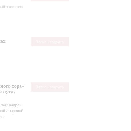
кий романтик»
ках
Запись закрыта
ного хора»
Запись закрыта
е пути»
Александрой
ной Лавровой
и».