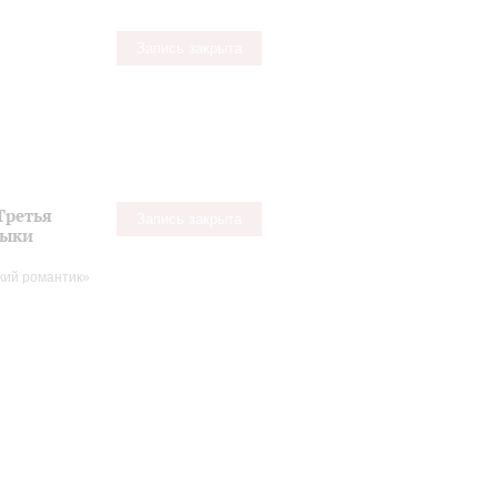
Запись закрыта
Третья
Запись закрыта
зыки
кий романтик»