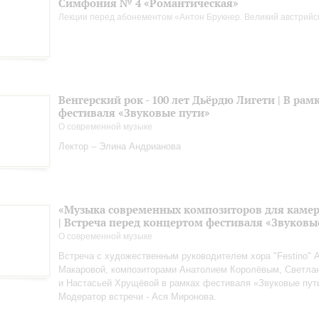
Симфония № 4 «Романтическая»
Лекции перед абонементом «Антон Брукнер. Великий австрийс
Венгерский рок - 100 лет Дьёрдю Лигети | В рам
фестиваля «Звуковые пути»
О современной музыке
Лектор – Элина Андрианова
«Музыка современных композиторов для камер
| Встреча перед концертом фестиваля «Звуковы
О современной музыке
Встреча с художественным руководителем хора "Festino" 
Макаровой, композиторами Анатолием Королёвым, Светла
и Настасьей Хрущёвой в рамках фестиваля «Звуковые пут
Модератор встречи - Ася Миронова.