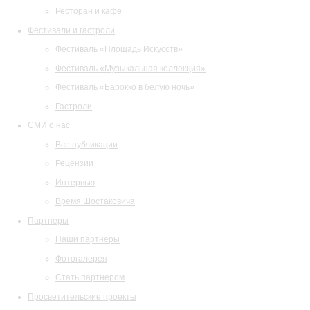
Ресторан и кафе
Фестивали и гастроли
Фестиваль «Площадь Искусств»
Фестиваль «Музыкальная коллекция»
Фестиваль «Барокко в белую ночь»
Гастроли
СМИ о нас
Все публикации
Рецензии
Интервью
Время Шостаковича
Партнеры
Наши партнеры
Фотогалерея
Стать партнером
Просветительские проекты