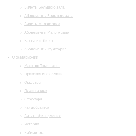
Билеты Большого зала
Абонементы Большого зала
Билеты Малого зала
Абонементы Малого зала
Как купить билет
Абонементы Музитория
О филармонии
Маэстро Темирканов
Правовая информация
Оркестры
Планы залов
Структура
Как добраться
Визит в филармонию
История
Библиотека