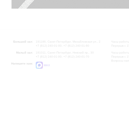
Большой зал:
191186, Санкт-Петербург, Михайловская ул., 2
Часы работы
+7 (812) 240-01-00, +7 (812) 240-01-80
Перерыв с 1
Малый зал:
191011, Санкт-Петербург, Невский пр., 30
Часы работы
+7 (812) 240-01-00, +7 (812) 240-01-70
Перерыв с 1
Вопросы на
Напишите нам:
MAX