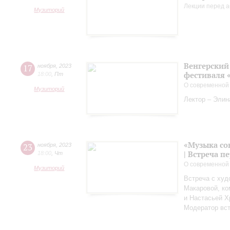
Лекции перед а
Музиторий
Венгерский 
17
ноября
,
2023
фестиваля 
18:00
,
Пт
О современной
Музиторий
Лектор – Элин
«Музыка со
23
ноября
,
2023
| Встреча 
18:00
,
Чт
О современной
Музиторий
Встреча с худ
Макаровой, к
и Настасьей Х
Модератор вст