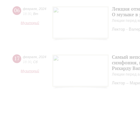
Лекция отм
06
февраля
,
2024
О музыке в
18:30
,
Вт
Лекции перед к
Музиторий
Лектор - Вале
Самый непо
17
февраля
,
2024
симфония, 
18:30
,
Сб
Рихарду Ва
Музиторий
Лекции перед а
Лектор – Мар