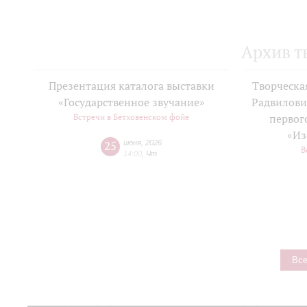
Архив т
Презентация каталога выставки
Творческа
«Государственное звучание»
Радвилови
Встречи в Бетховенском фойе
первог
«Из
25
июня
,
2026
В
14:00
,
Чт
Все