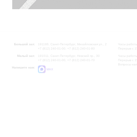
Большой зал:
191186, Санкт-Петербург, Михайловская ул., 2
Часы работы
+7 (812) 240-01-00, +7 (812) 240-01-80
Перерыв с 1
Малый зал:
191011, Санкт-Петербург, Невский пр., 30
Часы работы
+7 (812) 240-01-00, +7 (812) 240-01-70
Перерыв с 1
Вопросы на
Напишите нам:
MAX