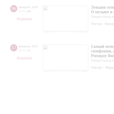
Лекция отм
06
февраля
,
2024
О музыке в
18:30
,
Вт
Лекции перед к
Музиторий
Лектор - Вале
Самый непо
17
февраля
,
2024
симфония, 
18:30
,
Сб
Рихарду Ва
Музиторий
Лекции перед а
Лектор – Мар