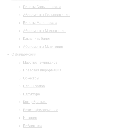
Билеты Большого зала
Абонементы Большого зала
Билеты Малого зала
Абонементы Малого зала
Как купить билет
Абонементы Музитория
О филармонии
Маэстро Темирканов
Правовая информация
Оркестры
Планы залов
Структура
Как добраться
Визит в филармонию
История
Библиотека