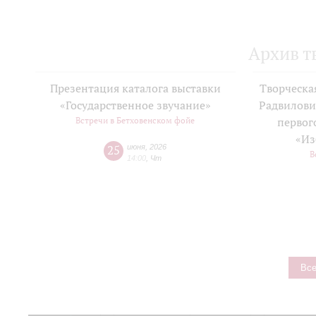
Архив т
Презентация каталога выставки
Творческа
«Государственное звучание»
Радвилови
Встречи в Бетховенском фойе
первог
«Из
25
июня
,
2026
В
14:00
,
Чт
Все