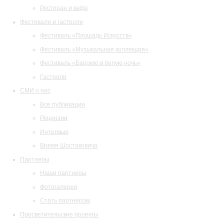
Ресторан и кафе
Фестивали и гастроли
Фестиваль «Площадь Искусств»
Фестиваль «Музыкальная коллекция»
Фестиваль «Барокко в белую ночь»
Гастроли
СМИ о нас
Все публикации
Рецензии
Интервью
Время Шостаковича
Партнеры
Наши партнеры
Фотогалерея
Стать партнером
Просветительские проекты