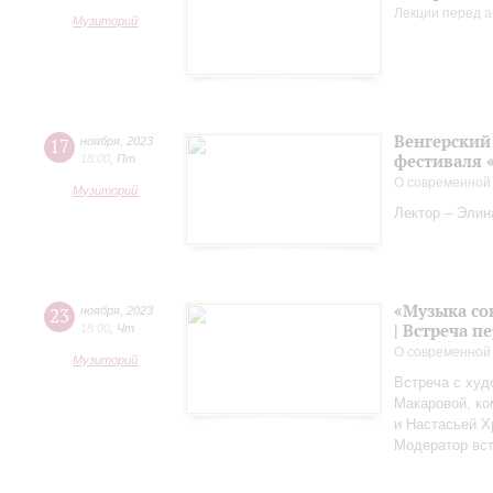
Лекции перед а
Музиторий
Венгерский 
17
ноября
,
2023
фестиваля 
18:00
,
Пт
О современной
Музиторий
Лектор – Элин
«Музыка со
23
ноября
,
2023
| Встреча 
18:00
,
Чт
О современной
Музиторий
Встреча с худ
Макаровой, к
и Настасьей Х
Модератор вст