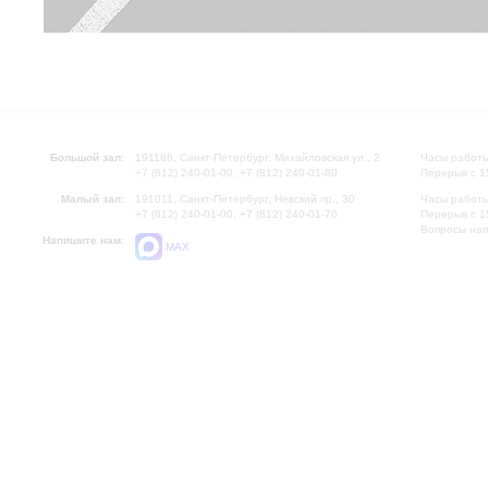
Большой зал:
191186, Санкт-Петербург, Михайловская ул., 2
Часы работы
+7 (812) 240-01-00, +7 (812) 240-01-80
Перерыв с 1
Малый зал:
191011, Санкт-Петербург, Невский пр., 30
Часы работы
+7 (812) 240-01-00, +7 (812) 240-01-70
Перерыв с 1
Вопросы на
Напишите нам:
MAX