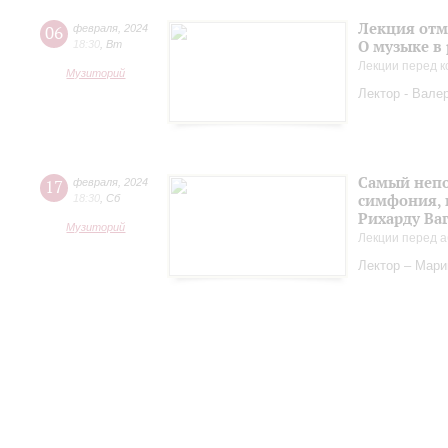
Лекция отм
06
февраля
,
2024
О музыке в
18:30
,
Вт
Лекции перед к
Музиторий
Лектор - Вале
Самый непо
17
февраля
,
2024
симфония, 
18:30
,
Сб
Рихарду Ва
Музиторий
Лекции перед а
Лектор – Мар