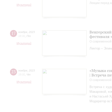
Лекции перед а
Музиторий
Венгерский 
17
ноября
,
2023
фестиваля 
18:00
,
Пт
О современной
Музиторий
Лектор – Элин
«Музыка со
23
ноября
,
2023
| Встреча 
18:00
,
Чт
О современной
Музиторий
Встреча с худ
Макаровой, к
и Настасьей Х
Модератор вст