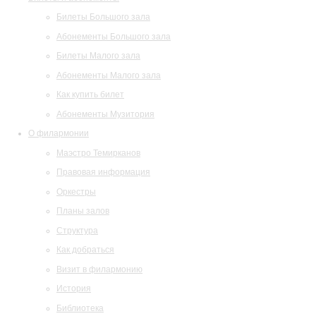
Билеты Большого зала
Абонементы Большого зала
Билеты Малого зала
Абонементы Малого зала
Как купить билет
Абонементы Музитория
О филармонии
Маэстро Темирканов
Правовая информация
Оркестры
Планы залов
Структура
Как добраться
Визит в филармонию
История
Библиотека