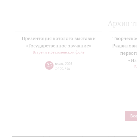
Архив т
Презентация каталога выставки
Творческа
«Государственное звучание»
Радвилови
Встречи в Бетховенском фойе
первог
«Из
25
июня
,
2026
В
14:00
,
Чт
Все