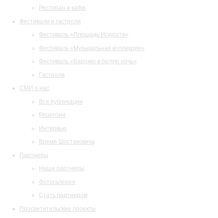
Ресторан и кафе
Фестивали и гастроли
Фестиваль «Площадь Искусств»
Фестиваль «Музыкальная коллекция»
Фестиваль «Барокко в белую ночь»
Гастроли
СМИ о нас
Все публикации
Рецензии
Интервью
Время Шостаковича
Партнеры
Наши партнеры
Фотогалерея
Стать партнером
Просветительские проекты