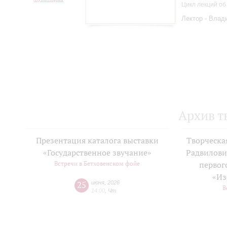
Цикл лекций об
Лектор - Влад
Архив т
Презентация каталога выставки
Творческа
«Государственное звучание»
Радвилови
Встречи в Бетховенском фойе
первог
«Из
25
июня
,
2026
В
14:00
,
Чт