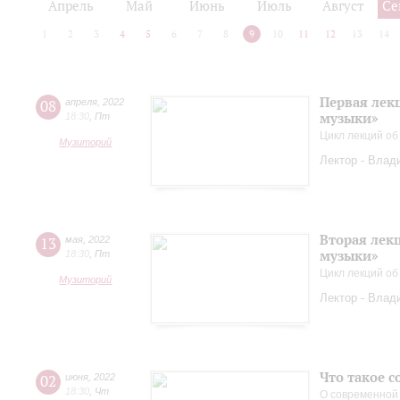
Апрель
Май
Июнь
Июль
Август
Се
1
2
3
4
5
6
7
8
9
10
11
12
13
14
Первая лек
08
апреля
,
2022
музыки»
18:30
,
Пт
Цикл лекций об
Музиторий
Лектор - Влад
Вторая лек
13
мая
,
2022
музыки»
18:30
,
Пт
Цикл лекций об
Музиторий
Лектор - Влад
Что такое 
02
июня
,
2022
18:30
,
Чт
О современной