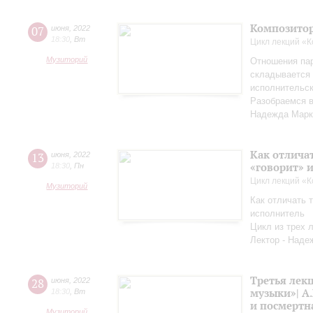
Композитор
07
июня
,
2022
18:30
,
Вт
Цикл лекций «
Музиторий
Отношения па
складывается 
исполнительск
Разобраемся в
Надежда Марк
Как отличат
13
июня
,
2022
«говорит» 
18:30
,
Пн
Цикл лекций «
Музиторий
Как отличать т
исполнитель
Цикл из трех 
Лектор - Наде
Третья лек
28
июня
,
2022
музыки»| А.
18:30
,
Вт
и посмертн
Музиторий