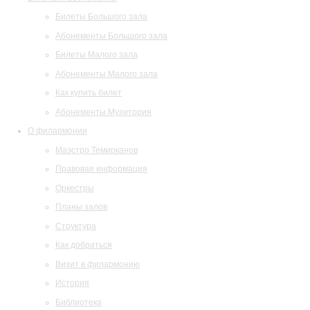
Билеты Большого зала
Абонементы Большого зала
Билеты Малого зала
Абонементы Малого зала
Как купить билет
Абонементы Музитория
О филармонии
Маэстро Темирканов
Правовая информация
Оркестры
Планы залов
Структура
Как добраться
Визит в филармонию
История
Библиотека