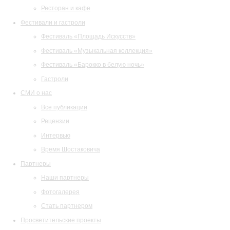
Ресторан и кафе
Фестивали и гастроли
Фестиваль «Площадь Искусств»
Фестиваль «Музыкальная коллекция»
Фестиваль «Барокко в белую ночь»
Гастроли
СМИ о нас
Все публикации
Рецензии
Интервью
Время Шостаковича
Партнеры
Наши партнеры
Фотогалерея
Стать партнером
Просветительские проекты