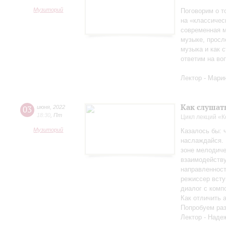
Музиторий
Поговорим о т
на «классичес
современная м
музыке, просл
музыка и как с
ответим на во
Лектор - Мари
Как слушат
03
июня
,
2022
18:30
,
Пт
Цикл лекций «
Музиторий
Казалось бы: 
наслаждайся. 
зоне мелодиче
взаимодейству
направленност
режиссер всту
диалог с комп
Как отличить 
Попробуем раз
Лектор - Наде