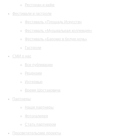
Ресторан и кафе
Фестивали и гастроли
Фестиваль «Площадь Искусств»
Фестиваль «Музыкальная коллекция»
Фестиваль «Барокко в белую ночь»
Гастроли
СМИ о нас
Все публикации
Рецензии
Интервью
Время Шостаковича
Партнеры
Наши партнеры
Фотогалерея
Стать партнером
Просветительские проекты