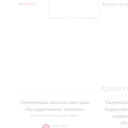
Музиторий
Ведущая встре
Архив т
Презентация каталога выставки
Творческа
«Государственное звучание»
Радвилови
Встречи в Бетховенском фойе
первог
«Из
25
июня
,
2026