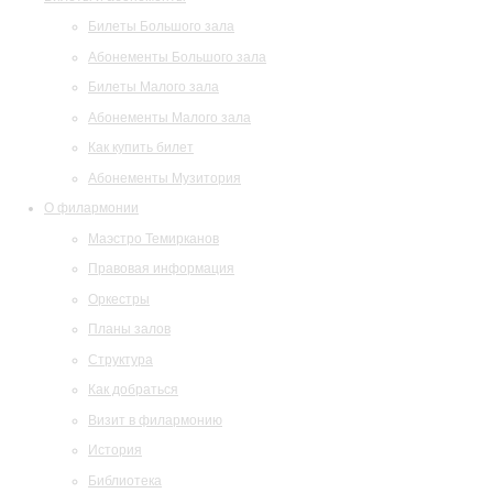
Билеты Большого зала
Абонементы Большого зала
Билеты Малого зала
Абонементы Малого зала
Как купить билет
Абонементы Музитория
О филармонии
Маэстро Темирканов
Правовая информация
Оркестры
Планы залов
Структура
Как добраться
Визит в филармонию
История
Библиотека