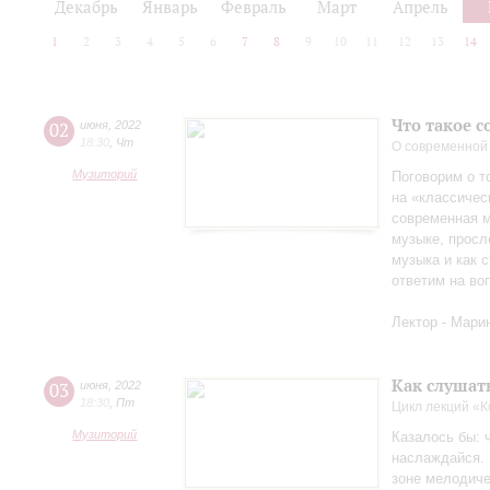
Декабрь
Январь
Февраль
Март
Апрель
1
2
3
4
5
6
7
8
9
10
11
12
13
14
Что такое 
02
июня
,
2022
18:30
,
Чт
О современной
Музиторий
Поговорим о т
на «классичес
современная м
музыке, просл
музыка и как с
ответим на во
Лектор - Мари
Как слушат
03
июня
,
2022
18:30
,
Пт
Цикл лекций «
Музиторий
Казалось бы: 
наслаждайся. 
зоне мелодиче