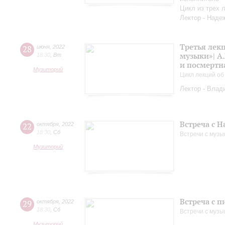
Цикл из трех 
Лектор - Наде
Третья лек
28
июня
,
2022
музыки»| А.
18:30
,
Вт
и посмертн
Музиторий
Цикл лекций об
Лектор - Влад
Встреча с 
22
октября
,
2022
18:30
,
Сб
Встречи с музы
Музиторий
Встреча с 
29
октября
,
2022
18:30
,
Сб
Встречи с музы
Музиторий