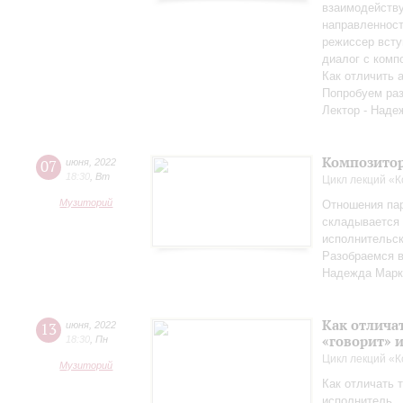
взаимодейству
направленност
режиссер всту
диалог с комп
Как отличить 
Попробуем раз
Лектор - Наде
Композитор
07
июня
,
2022
18:30
,
Вт
Цикл лекций «
Музиторий
Отношения па
складывается 
исполнительск
Разобраемся в
Надежда Марк
Как отличат
13
июня
,
2022
«говорит» 
18:30
,
Пн
Цикл лекций «
Музиторий
Как отличать т
исполнитель