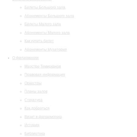
Билеты Большого зала
Абонементы Большого зала
Билеты Малого зала
Абонементы Малого зала
Как купить билет
Абонементы Музитория
О филармонии
Маэстро Темирканов
Правовая информация
Оркестры
Планы залов
Структура
Как добраться
Визит в филармонию
История
Библиотека