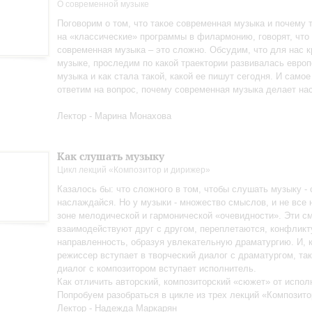
О современной музыке
Поговорим о том, что такое современная музыка и почему т
на «классические» программы в филармонию, говорят, что
современная музыка – это сложно. Обсудим, что для нас к
музыке, проследим по какой траектории развивалась евро
музыка и как стала такой, какой ее пишут сегодня. И самое
ответим на вопрос, почему современная музыка делает на
Лектор - Марина Монахова
Как слушать музыку
Цикл лекций «Композитор и дирижер»
Казалось бы: что сложного в том, чтобы слушать музыку - 
наслаждайся. Но у музыки - множество смыслов, и не все 
зоне мелодической и гармонической «очевидности». Эти 
взаимодействуют друг с другом, переплетаются, конфликт
направленность, образуя увлекательную драматургию. И, к
режиссер вступает в творческий диалог с драматургом, так
диалог с композитором вступает исполнитель.
Как отличить авторский, композиторский «сюжет» от испол
Попробуем разобраться в цикле из трех лекций «Композито
Лектор - Надежда Маркарян