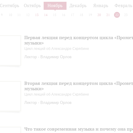
Сентябрь
Октябрь
Ноябрь
Декабрь
Январь
Февраль
9
10
11
12
13
14
15
16
17
18
19
20
21
22
23
Первая лекция перед концертом цикла «Промет
музыки»
Цикл лекций об Александре Скрябине
Лектор - Владимир Орлов
Вторая лекция перед концертом цикла «Промет
музыки»
Цикл лекций об Александре Скрябине
Лектор - Владимир Орлов
Что такое современная музыка и почему она пр