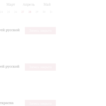
Март
Апрель
Май
24
25
26
27
28
29
30
31
ей русской
Запись закрыта
ей русской
Запись закрыта
екрасна
Запись закрыта