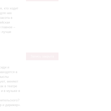
е, кто ходит
 для них
расота в
пейская
 главное –
с лучше
Запись закрыта
сиди и
находятся в
смыслы
уют, меняют
ак в театре
 и в музыке в
нительского?
р и дирижер».