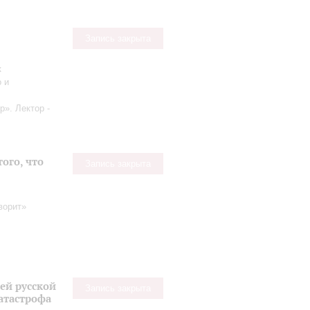
Запись закрыта
к
 и
р». Лектор -
того, что
Запись закрыта
оворит»
ей русской
Запись закрыта
катастрофа