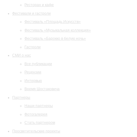
Ресторан и кафе
Фестивали и гастроли
Фестиваль «Площадь Искусств»
Фестиваль «Музыкальная коллекция»
Фестиваль «Барокко в белую ночь»
Гастроли
СМИ о нас
Все публикации
Рецензии
Интервью
Время Шостаковича
Партнеры
Наши партнеры
Фотогалерея
Стать партнером
Просветительские проекты