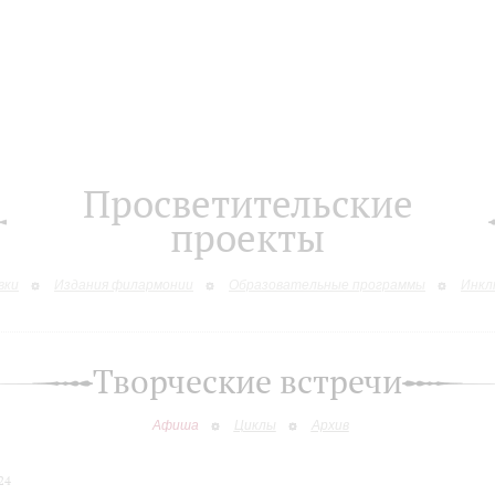
Просветительские
проекты
вки
Издания филармонии
Образовательные программы
Инкл
Творческие встречи
Афиша
Циклы
Архив
24