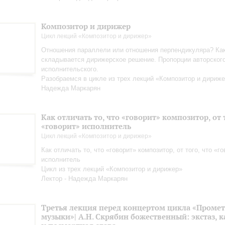
Композитор и дирижер
Цикл лекций «Композитор и дирижер»
Отношения параллели или отношения перпендикуляра? Ка
складывается дирижерское решение. Пропорции авторского
исполнительского.
Разобраемся в цикле из трех лекций «Композитор и дириже
Надежда Маркарян
Как отличать то, что «говорит» композитор, от 
«говорит» исполнитель
Цикл лекций «Композитор и дирижер»
Как отличать то, что «говорит» композитор, от того, что «г
исполнитель
Цикл из трех лекций «Композитор и дирижер»
Лектор - Надежда Маркарян
Третья лекция перед концертом цикла «Промет
музыки»| А.Н. Скрябин божественный: экстаз, 