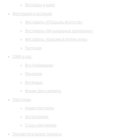
Ресторан и кафе
Фестивали и гастроли
Фестиваль «Площадь Искусств»
Фестиваль «Музыкальная коллекция»
Фестиваль «Барокко в белую ночь»
Гастроли
СМИ о нас
Все публикации
Рецензии
Интервью
Время Шостаковича
Партнеры
Наши партнеры
Фотогалерея
Стать партнером
Просветительские проекты