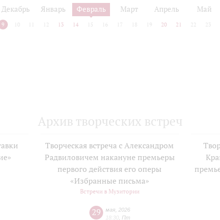
Декабрь
Январь
Февраль
Март
Апрель
Май
9
10
11
12
13
14
15
16
17
18
19
20
21
22
23
Архив творческих встреч
тавки
Творческая встреча с Александром
Твор
ие»
Радвиловичем накануне премьеры
Кра
е
первого действия его оперы
премь
«Избранные письма»
Встречи в Музитории
29
мая
,
2026
18:30
,
Пт