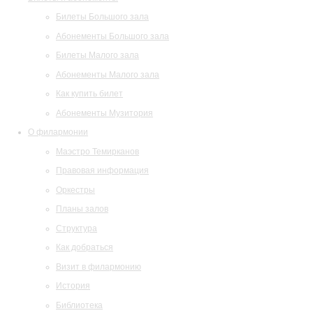
Билеты Большого зала
Абонементы Большого зала
Билеты Малого зала
Абонементы Малого зала
Как купить билет
Абонементы Музитория
О филармонии
Маэстро Темирканов
Правовая информация
Оркестры
Планы залов
Структура
Как добраться
Визит в филармонию
История
Библиотека