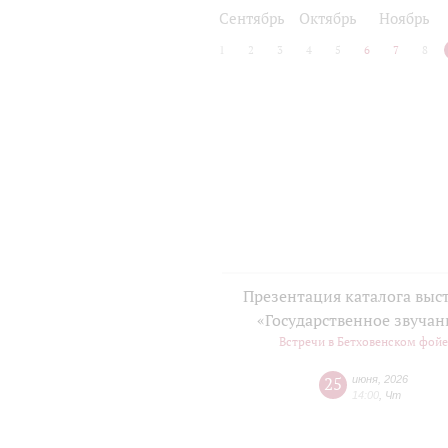
2024/25
2025/26
Сентябрь
Октябрь
Ноябрь
1
2
3
4
5
6
7
8
Презентация каталога выс
«Государственное звучан
Встречи в Бетховенском фой
25
июня
,
2026
14:00
,
Чт