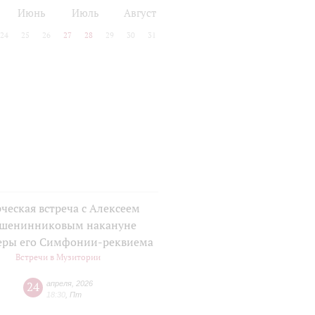
Июнь
Июль
Август
24
25
26
27
28
29
30
31
ческая встреча с Алексеем
шенинниковым накануне
еры его Симфонии-реквиема
Встречи в Музитории
24
апреля
,
2026
18:30
,
Пт