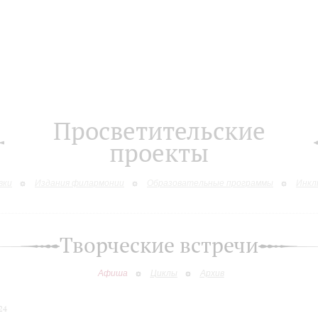
Просветительские
проекты
вки
Издания филармонии
Образовательные программы
Инкл
Творческие встречи
Афиша
Циклы
Архив
24