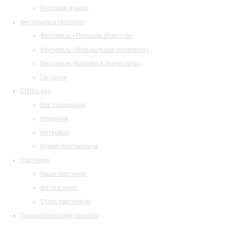
Ресторан и кафе
Фестивали и гастроли
Фестиваль «Площадь Искусств»
Фестиваль «Музыкальная коллекция»
Фестиваль «Барокко в белую ночь»
Гастроли
СМИ о нас
Все публикации
Рецензии
Интервью
Время Шостаковича
Партнеры
Наши партнеры
Фотогалерея
Стать партнером
Просветительские проекты