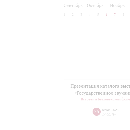
2024/25
2025/26
Сентябрь
Октябрь
Ноябрь
1
2
3
4
5
6
7
8
Презентация каталога выс
«Государственное звучан
Встречи в Бетховенском фой
25
июня
,
2026
14:00
,
Чт