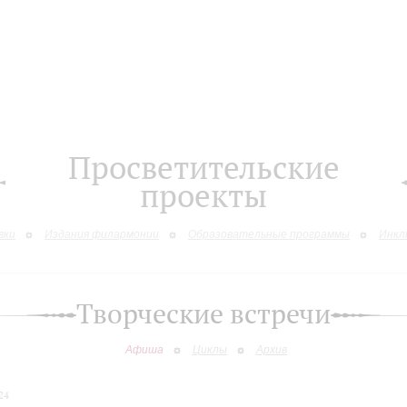
Просветительские
проекты
вки
Издания филармонии
Образовательные программы
Инкл
Творческие встречи
Афиша
Циклы
Архив
24