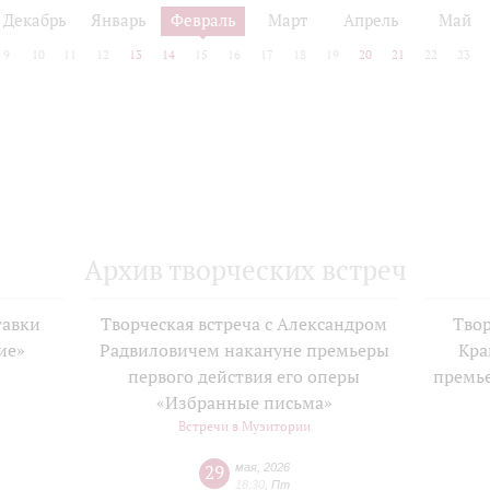
Декабрь
Январь
Февраль
Март
Апрель
Май
9
10
11
12
13
14
15
16
17
18
19
20
21
22
23
Архив творческих встреч
тавки
Творческая встреча с Александром
Твор
ие»
Радвиловичем накануне премьеры
Кра
е
первого действия его оперы
премь
«Избранные письма»
Встречи в Музитории
29
мая
,
2026
18:30
,
Пт