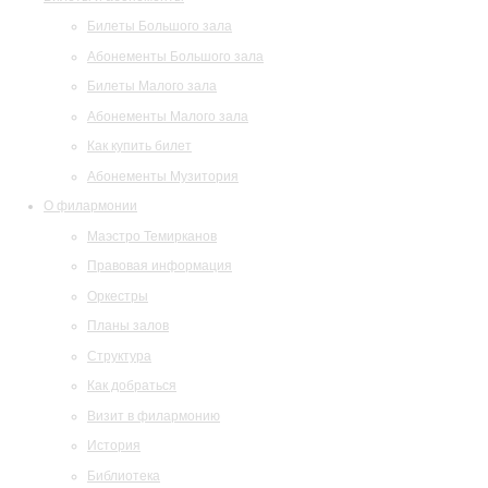
Билеты Большого зала
Абонементы Большого зала
Билеты Малого зала
Абонементы Малого зала
Как купить билет
Абонементы Музитория
О филармонии
Маэстро Темирканов
Правовая информация
Оркестры
Планы залов
Структура
Как добраться
Визит в филармонию
История
Библиотека