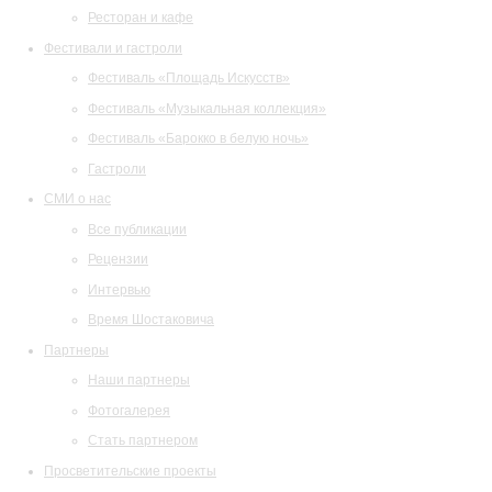
Ресторан и кафе
Фестивали и гастроли
Фестиваль «Площадь Искусств»
Фестиваль «Музыкальная коллекция»
Фестиваль «Барокко в белую ночь»
Гастроли
СМИ о нас
Все публикации
Рецензии
Интервью
Время Шостаковича
Партнеры
Наши партнеры
Фотогалерея
Стать партнером
Просветительские проекты