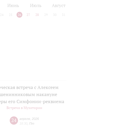
Июнь
Июль
Август
24
25
26
27
28
29
30
31
ческая встреча с Алексеем
шенинниковым накануне
еры его Симфонии-реквиема
Встречи в Музитории
24
апреля
,
2026
18:30
,
Пт