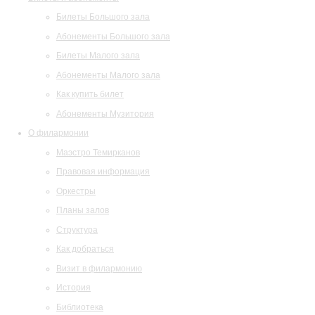
Билеты Большого зала
Абонементы Большого зала
Билеты Малого зала
Абонементы Малого зала
Как купить билет
Абонементы Музитория
О филармонии
Маэстро Темирканов
Правовая информация
Оркестры
Планы залов
Структура
Как добраться
Визит в филармонию
История
Библиотека