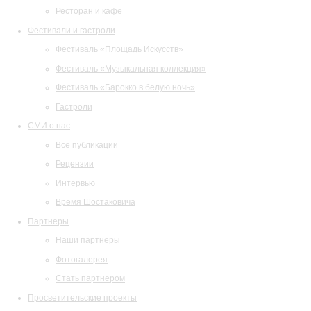
Ресторан и кафе
Фестивали и гастроли
Фестиваль «Площадь Искусств»
Фестиваль «Музыкальная коллекция»
Фестиваль «Барокко в белую ночь»
Гастроли
СМИ о нас
Все публикации
Рецензии
Интервью
Время Шостаковича
Партнеры
Наши партнеры
Фотогалерея
Стать партнером
Просветительские проекты