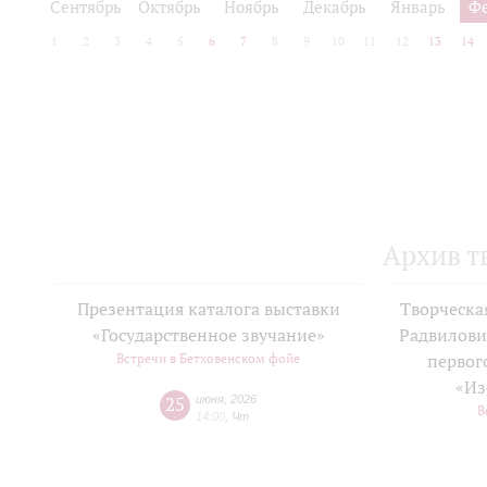
Сентябрь
Октябрь
Ноябрь
Декабрь
Январь
Ф
1
2
3
4
5
6
7
8
9
10
11
12
13
14
Архив т
Презентация каталога выставки
Творческа
«Государственное звучание»
Радвилови
Встречи в Бетховенском фойе
первог
«Из
25
июня
,
2026
В
14:00
,
Чт