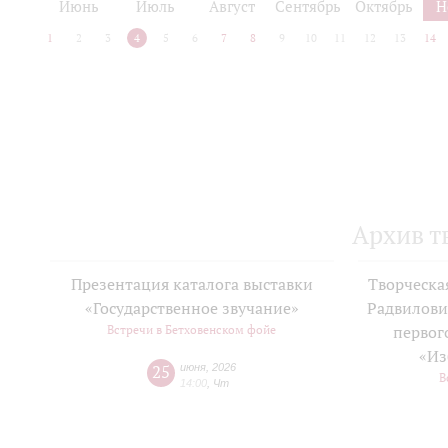
Июнь
Июль
Август
Сентябрь
Октябрь
Н
1
2
3
4
5
6
7
8
9
10
11
12
13
14
Архив т
Презентация каталога выставки
Творческа
«Государственное звучание»
Радвилови
Встречи в Бетховенском фойе
первог
«Из
25
июня
,
2026
В
14:00
,
Чт