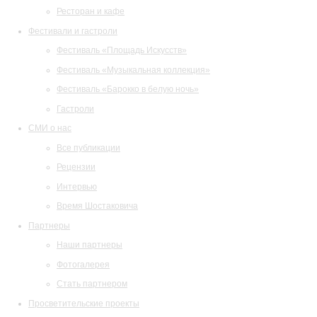
Ресторан и кафе
Фестивали и гастроли
Фестиваль «Площадь Искусств»
Фестиваль «Музыкальная коллекция»
Фестиваль «Барокко в белую ночь»
Гастроли
СМИ о нас
Все публикации
Рецензии
Интервью
Время Шостаковича
Партнеры
Наши партнеры
Фотогалерея
Стать партнером
Просветительские проекты