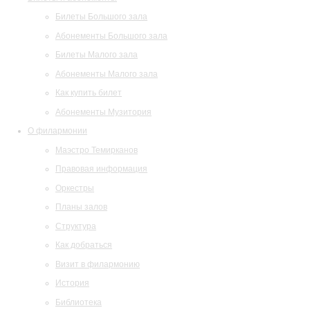
Билеты Большого зала
Абонементы Большого зала
Билеты Малого зала
Абонементы Малого зала
Как купить билет
Абонементы Музитория
О филармонии
Маэстро Темирканов
Правовая информация
Оркестры
Планы залов
Структура
Как добраться
Визит в филармонию
История
Библиотека