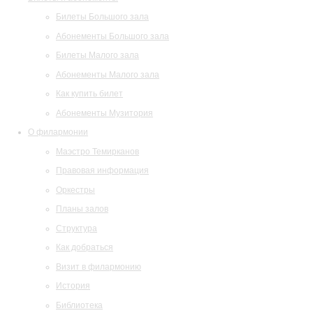
Билеты Большого зала
Абонементы Большого зала
Билеты Малого зала
Абонементы Малого зала
Как купить билет
Абонементы Музитория
О филармонии
Маэстро Темирканов
Правовая информация
Оркестры
Планы залов
Структура
Как добраться
Визит в филармонию
История
Библиотека