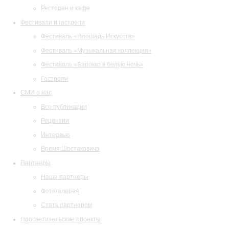
Ресторан и кафе
Фестивали и гастроли
Фестиваль «Площадь Искусств»
Фестиваль «Музыкальная коллекция»
Фестиваль «Барокко в белую ночь»
Гастроли
СМИ о нас
Все публикации
Рецензии
Интервью
Время Шостаковича
Партнеры
Наши партнеры
Фотогалерея
Стать партнером
Просветительские проекты