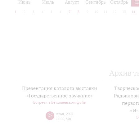
Июнь
Июль
Август
Сентябрь
Октябрь
Н
1
2
3
4
5
6
7
8
9
10
11
12
13
14
Архив т
Презентация каталога выставки
Творческа
«Государственное звучание»
Радвилови
Встречи в Бетховенском фойе
первог
«Из
25
июня
,
2026
В
14:00
,
Чт