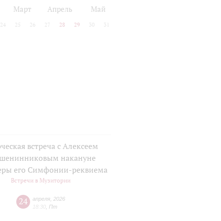
Март
Апрель
Май
24
25
26
27
28
29
30
31
ческая встреча с Алексеем
шенинниковым накануне
еры его Симфонии-реквиема
Встречи в Музитории
24
апреля
,
2026
18:30
,
Пт