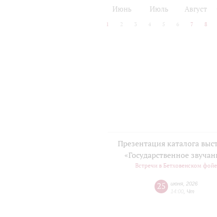
2024/25
2025/26
Июнь
Июль
Август
1
2
3
4
5
6
7
8
Презентация каталога выс
«Государственное звучан
Встречи в Бетховенском фой
25
июня
,
2026
14:00
,
Чт