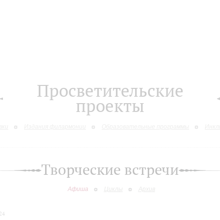
Просветительские
проекты
вки
Издания филармонии
Образовательные программы
Инкл
Творческие встречи
Афиша
Циклы
Архив
24