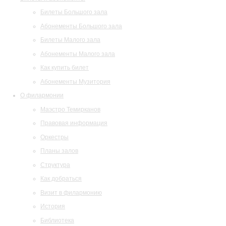
Билеты Большого зала
Абонементы Большого зала
Билеты Малого зала
Абонементы Малого зала
Как купить билет
Абонементы Музитория
О филармонии
Маэстро Темирканов
Правовая информация
Оркестры
Планы залов
Структура
Как добраться
Визит в филармонию
История
Библиотека