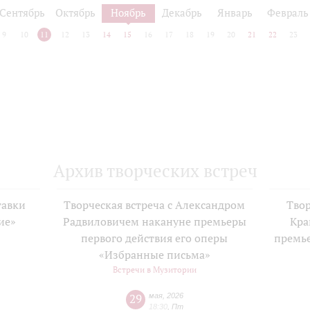
Сентябрь
Октябрь
Ноябрь
Декабрь
Январь
Февраль
9
10
11
12
13
14
15
16
17
18
19
20
21
22
23
Архив творческих встреч
тавки
Творческая встреча с Александром
Твор
ие»
Радвиловичем накануне премьеры
Кра
е
первого действия его оперы
премь
«Избранные письма»
Встречи в Музитории
29
мая
,
2026
18:30
,
Пт