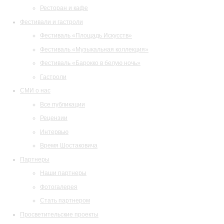
Ресторан и кафе
Фестивали и гастроли
Фестиваль «Площадь Искусств»
Фестиваль «Музыкальная коллекция»
Фестиваль «Барокко в белую ночь»
Гастроли
СМИ о нас
Все публикации
Рецензии
Интервью
Время Шостаковича
Партнеры
Наши партнеры
Фотогалерея
Стать партнером
Просветительские проекты