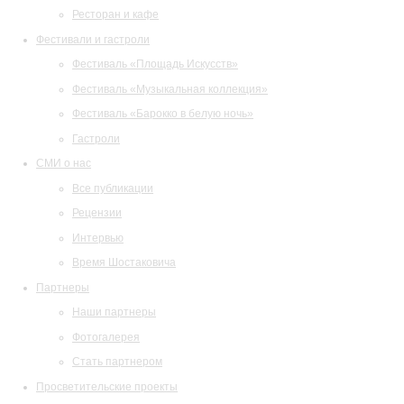
Ресторан и кафе
Фестивали и гастроли
Фестиваль «Площадь Искусств»
Фестиваль «Музыкальная коллекция»
Фестиваль «Барокко в белую ночь»
Гастроли
СМИ о нас
Все публикации
Рецензии
Интервью
Время Шостаковича
Партнеры
Наши партнеры
Фотогалерея
Стать партнером
Просветительские проекты