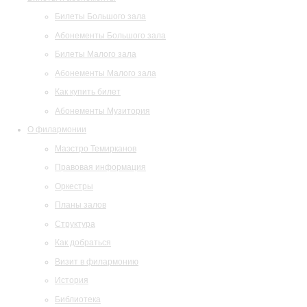
Билеты Большого зала
Абонементы Большого зала
Билеты Малого зала
Абонементы Малого зала
Как купить билет
Абонементы Музитория
О филармонии
Маэстро Темирканов
Правовая информация
Оркестры
Планы залов
Структура
Как добраться
Визит в филармонию
История
Библиотека