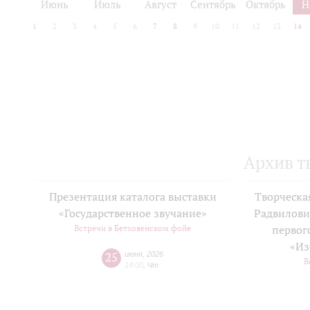
Июнь
Июль
Август
Сентябрь
Октябрь
Н
1
2
3
4
5
6
7
8
9
10
11
12
13
14
Архив т
Презентация каталога выставки
Творческа
«Государственное звучание»
Радвилови
Встречи в Бетховенском фойе
первог
«Из
25
июня
,
2026
В
14:00
,
Чт