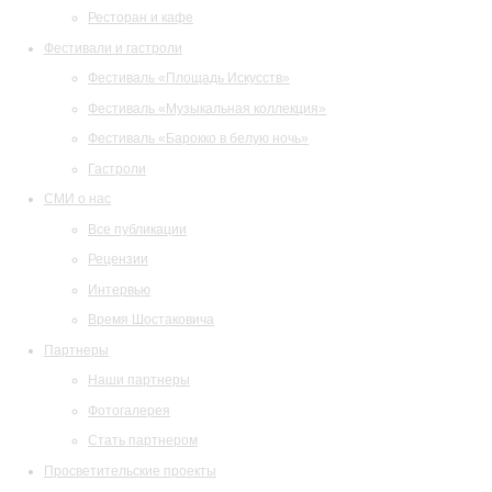
Ресторан и кафе
Фестивали и гастроли
Фестиваль «Площадь Искусств»
Фестиваль «Музыкальная коллекция»
Фестиваль «Барокко в белую ночь»
Гастроли
СМИ о нас
Все публикации
Рецензии
Интервью
Время Шостаковича
Партнеры
Наши партнеры
Фотогалерея
Стать партнером
Просветительские проекты