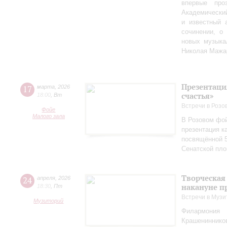
впервые пр
Академически
и известный 
сочинении, о
новых музыка
Николая Мажа
Презентаци
17
марта
,
2026
счастья»
18:00
,
Вт
Встречи в Розо
Фойе
Малого зала
В Розовом фой
презентация к
посвящённой 5
Сенатской пл
Творческая
24
апреля
,
2026
накануне п
18:30
,
Пт
Встречи в Музи
Музиторий
Филармония
Крашениннико