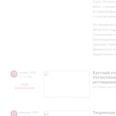
Санкт‑Петербу
века» станови
историографи
столетия жизн
На обширном 
автор воссозд
становления с
революционных
уделено строи
Дворянского 
общественно 
Круглый ст
30
января
,
2026
Отечествен
12:00
,
Пт
реставраци
Фойе
Историко-рест
Большого зала
Творческая
21
февраля
,
2026