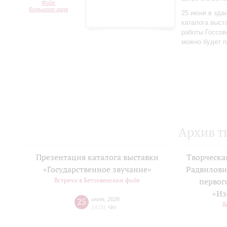
Фойе
Большого зала
25 июня в зда
каталога выст
работы Госсов
можно будет п
Архив т
Презентация каталога выставки
Творческа
«Государственное звучание»
Радвилови
Встречи в Бетховенском фойе
первог
«Из
25
июня
,
2026
В
14:00
,
Чт