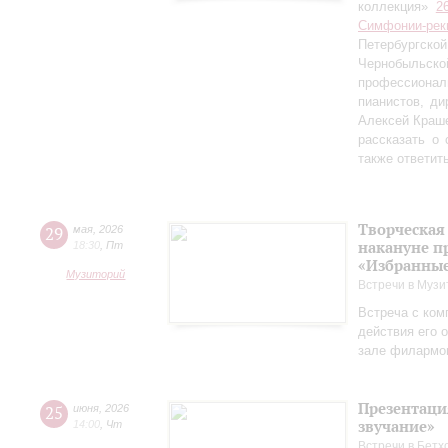
коллекция»
2
Симфонии-рек
Петербургско
Чернобыльс
профессионал
пианистов, ди
Алексей Краш
рассказать о
также ответит
Творческая
29
мая
,
2026
накануне п
18:30
,
Пт
«Избранные
Музиторий
Встречи в Музи
Встреча с ком
действия его 
зале филармо
Презентаци
25
июня
,
2026
звучание»
14:00
,
Чт
Встречи в Бетх