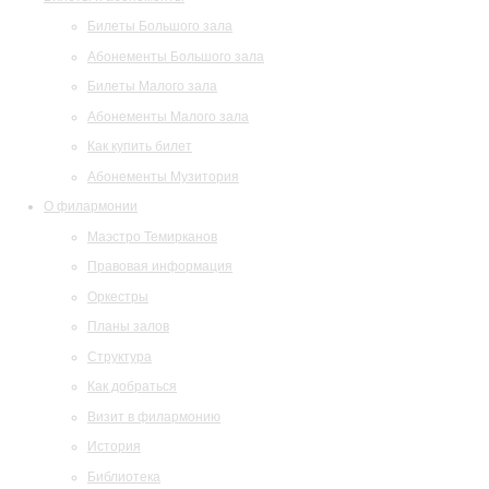
Билеты Большого зала
Абонементы Большого зала
Билеты Малого зала
Абонементы Малого зала
Как купить билет
Абонементы Музитория
О филармонии
Маэстро Темирканов
Правовая информация
Оркестры
Планы залов
Структура
Как добраться
Визит в филармонию
История
Библиотека