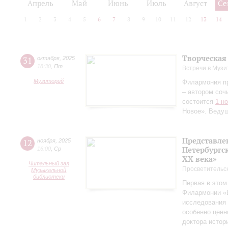
Апрель
Май
Июнь
Июль
Август
Се
1
2
3
4
5
6
7
8
9
10
11
12
13
14
Творческая
31
октября
,
2025
18:30
,
Пт
Встречи в Музи
Музиторий
Филармония п
– автором соч
состоится
1 н
Новое». Веду
Представле
12
ноября
,
2025
Петербургск
16:00
,
Ср
ХХ века»
Читальный зал
Просветительс
Музыкальной
библиотеки
Первая в этом
Филармонии «Б
исследования 
особенно ценн
доктора истор