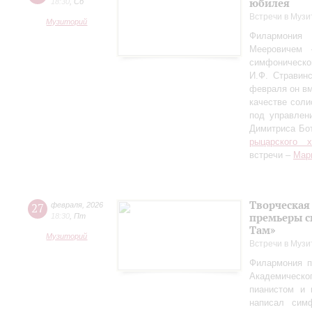
юбилея
18:30
,
Сб
Встречи в Музи
Музиторий
Филармония
Мееровичем 
симфониче
И.Ф. Стравинс
февраля он в
качестве соли
под управлен
Димитриса Бо
рыцарского 
встречи –
Мар
Творческая
27
февраля
,
2026
премьеры с
18:30
,
Пт
Там»
Музиторий
Встречи в Музи
Филармония п
Академическо
пианистом и 
написал сим