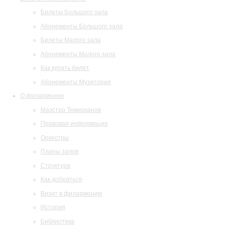
Билеты Большого зала
Абонементы Большого зала
Билеты Малого зала
Абонементы Малого зала
Как купить билет
Абонементы Музитория
О филармонии
Маэстро Темирканов
Правовая информация
Оркестры
Планы залов
Структура
Как добраться
Визит в филармонию
История
Библиотека