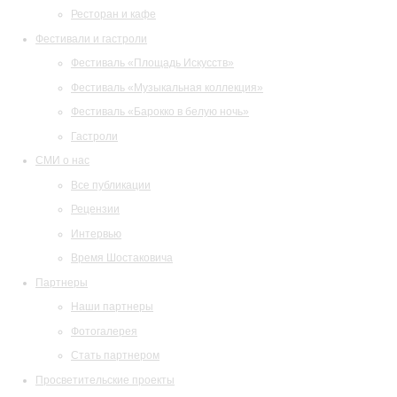
Ресторан и кафе
Фестивали и гастроли
Фестиваль «Площадь Искусств»
Фестиваль «Музыкальная коллекция»
Фестиваль «Барокко в белую ночь»
Гастроли
СМИ о нас
Все публикации
Рецензии
Интервью
Время Шостаковича
Партнеры
Наши партнеры
Фотогалерея
Стать партнером
Просветительские проекты