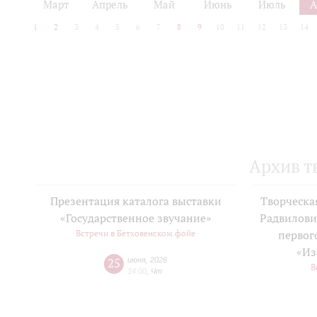
Март
Апрель
Май
Июнь
Июль
А
1
2
3
4
5
6
7
8
9
10
11
12
13
14
Архив т
Презентация каталога выставки
Творческа
«Государственное звучание»
Радвилови
Встречи в Бетховенском фойе
первог
«Из
25
июня
,
2026
В
14:00
,
Чт