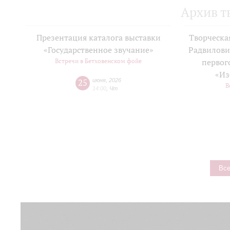
Архив т
Презентация каталога выставки
Творческа
«Государственное звучание»
Радвилови
Встречи в Бетховенском фойе
первог
«Из
25
июня
,
2026
В
14:00
,
Чт
Все