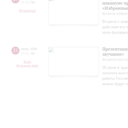
накануне п
18:30
,
Пт
«Избранные
Музиторий
Встречи в Музи
Встреча с ком
действия его 
зале филармо
Презентаци
25
июня
,
2026
звучание»
14:00
,
Чт
Встречи в Бетх
Фойе
Большого зала
25 июня в зда
каталога выст
работы Госсов
можно будет п