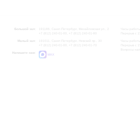
Большой зал:
191186, Санкт-Петербург, Михайловская ул., 2
Часы работы
+7 (812) 240-01-00, +7 (812) 240-01-80
Перерыв с 1
Малый зал:
191011, Санкт-Петербург, Невский пр., 30
Часы работы
+7 (812) 240-01-00, +7 (812) 240-01-70
Перерыв с 1
Вопросы на
Напишите нам:
MAX