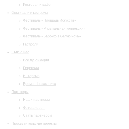
Ресторан и кафе
Фестивали и гастроли
Фестиваль «Площадь Искусств»
Фестиваль «Музыкальная коллекция»
Фестиваль «Барокко в белую ночь»
Гастроли
СМИ о нас
Все публикации
Рецензии
Интервью
Время Шостаковича
Партнеры
Наши партнеры
Фотогалерея
Стать партнером
Просветительские проекты