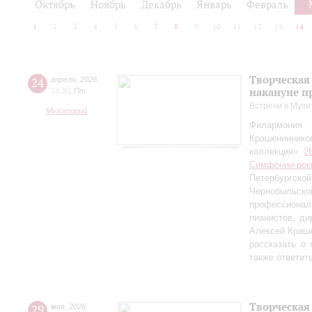
Октябрь
Ноябрь
Декабрь
Январь
Февраль
1
2
3
4
5
6
7
8
9
10
11
12
13
14
Творческая
24
апреля
,
2026
накануне п
18:30
,
Пт
Встречи в Музи
Музиторий
Филармония
Крашениннико
коллекция»
2
Симфонии-рек
Петербургско
Чернобыльс
профессионал
пианистов, ди
Алексей Краш
рассказать о
также ответит
Творческая
29
мая
,
2026