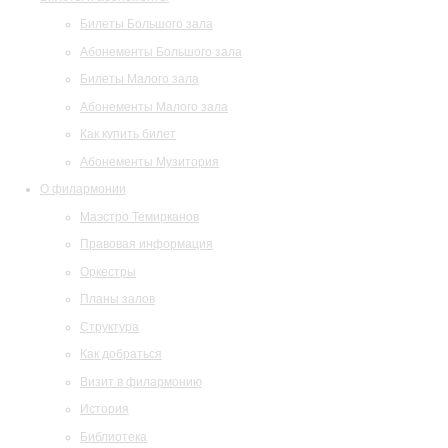
Билеты Большого зала
Абонементы Большого зала
Билеты Малого зала
Абонементы Малого зала
Как купить билет
Абонементы Музитория
О филармонии
Маэстро Темирканов
Правовая информация
Оркестры
Планы залов
Структура
Как добраться
Визит в филармонию
История
Библиотека