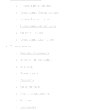
Билеты Большого зала
Абонементы Большого зала
Билеты Малого зала
Абонементы Малого зала
Как купить билет
Абонементы Музитория
О филармонии
Маэстро Темирканов
Правовая информация
Оркестры
Планы залов
Структура
Как добраться
Визит в филармонию
История
Библиотека