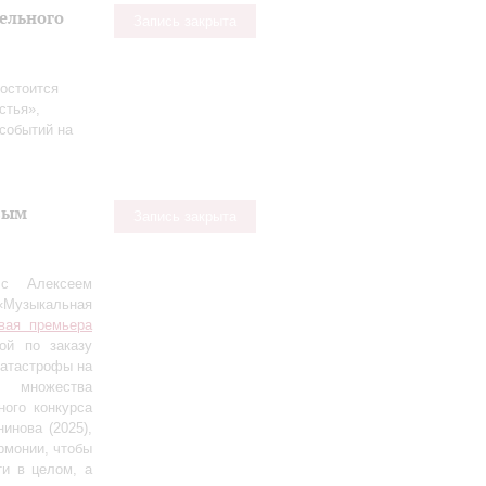
тельного
Запись закрыта
остоится
стья»,
событий на
вым
Запись закрыта
 с Алексеем
«Музыкальная
вая премьера
ной по заказу
катастрофы на
т множества
ого конкурса
инова (2025),
рмонии, чтобы
ти в целом, а