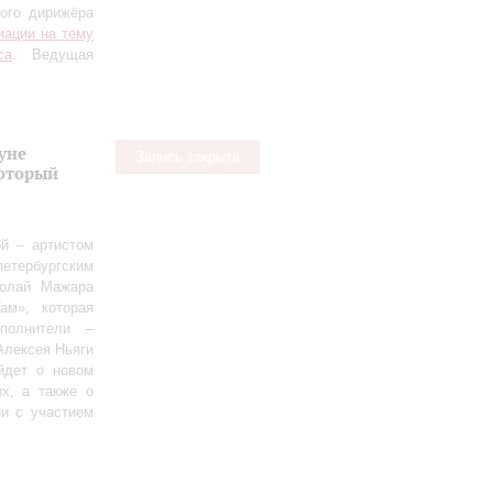
ного дирижёра
иации на тему
са
. Ведущая
уне
Запись закрыта
оторый
й – артистом
етербургским
колай Мажара
ам», которая
полнители –
Алексея Ньяги
йдет о новом
х, а также о
ии с участием