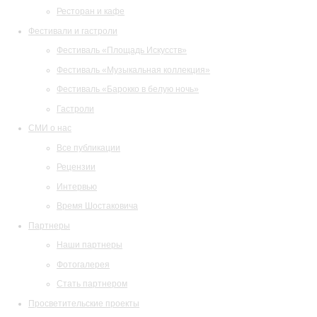
Ресторан и кафе
Фестивали и гастроли
Фестиваль «Площадь Искусств»
Фестиваль «Музыкальная коллекция»
Фестиваль «Барокко в белую ночь»
Гастроли
СМИ о нас
Все публикации
Рецензии
Интервью
Время Шостаковича
Партнеры
Наши партнеры
Фотогалерея
Стать партнером
Просветительские проекты