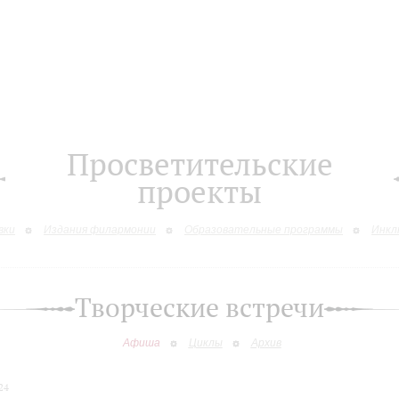
Просветительские
проекты
вки
Издания филармонии
Образовательные программы
Инкл
Творческие встречи
Афиша
Циклы
Архив
24