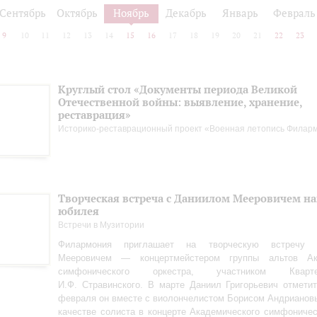
Сентябрь
Октябрь
Ноябрь
Декабрь
Январь
Февраль
9
10
11
12
13
14
15
16
17
18
19
20
21
22
23
Круглый стол «Документы периода Великой
Отечественной войны: выявление, хранение,
реставрация»
Историко-реставрационный проект «Военная летопись Филар
Творческая встреча с Даниилом Мееровичем н
юбилея
Встречи в Музитории
Филармония приглашает на творческую встречу
Мееровичем — концертмейстером группы альтов Ака
симфонического оркестра, участником Квар
И.Ф. Стравинского. В марте Даниил Григорьевич отметит
февраля он вместе с виолончелистом Борисом Андрианов
качестве солиста в концерте Академического симфоничес