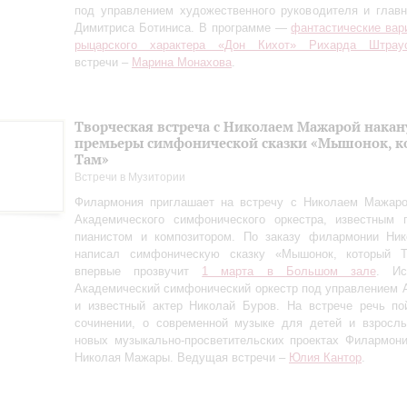
под управлением художественного руководителя и глав
Димитриса Ботиниса. В программе —
фантастические вар
рыцарского характера «Дон Кихот» Рихарда Штрау
встречи –
Марина Монахова
.
Творческая встреча с Николаем Мажарой накан
премьеры симфонической сказки «Мышонок, к
Там»
Встречи в Музитории
Филармония приглашает на встречу с Николаем Мажаро
Академического симфонического оркестра, известным п
пианистом и композитором. По заказу филармонии Ни
написал симфоническую сказку «Мышонок, который Т
впервые прозвучит
1 марта в Большом зале
. Ис
Академический симфонический оркестр под управлением 
и известный актер Николай Буров. На встрече речь по
сочинении, о современной музыке для детей и взрослы
новых музыкально-просветительских проектах Филармон
Николая Мажары. Ведущая встречи –
Юлия Кантор
.