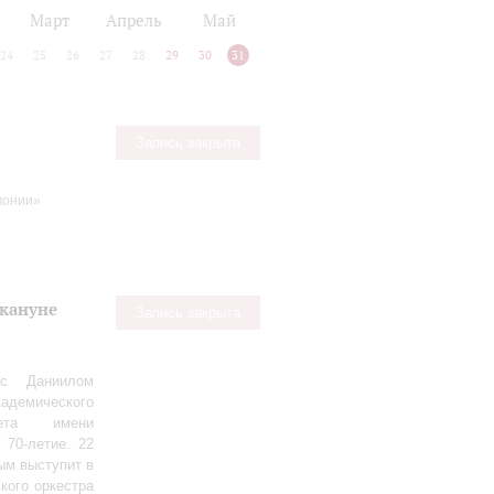
Март
Апрель
Май
24
25
26
27
28
29
30
31
Запись закрыта
монии»
акануне
Запись закрыта
 с Даниилом
демического
тета имени
 70‑летие. 22
ым выступит в
кого оркестра