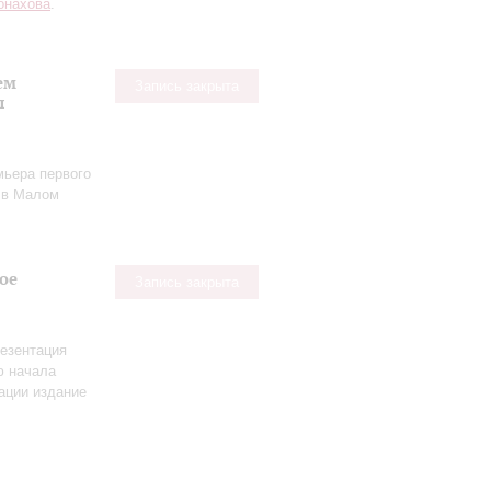
онахова
.
ем
Запись закрыта
ы
мьера первого
в Малом
ое
Запись закрыта
езентация
ю начала
ации издание