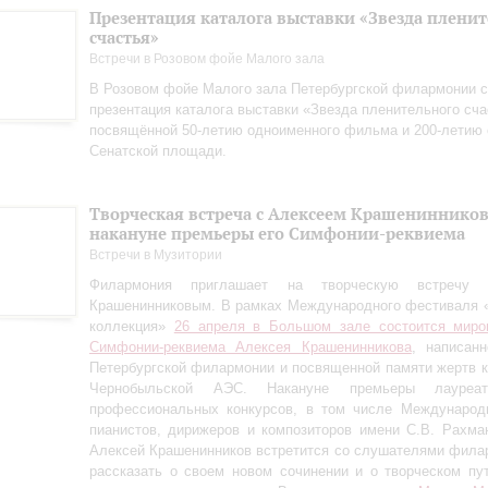
Презентация каталога выставки «Звезда плени
счастья»
Встречи в Розовом фойе Малого зала
В Розовом фойе Малого зала Петербургской филармонии с
презентация каталога выставки «Звезда пленительного сча
посвящённой 50-летию одноименного фильма и 200-летию 
Сенатской площади.
Творческая встреча с Алексеем Крашениннико
накануне премьеры его Симфонии-реквиема
Встречи в Музитории
Филармония приглашает на творческую встречу
Крашенинниковым. В рамках Международного фестиваля 
коллекция»
26 апреля в Большом зале состоится миро
Симфонии-реквиема Алексея Крашенинникова
, написан
Петербургской филармонии и посвященной памяти жертв 
Чернобыльской АЭС. Накануне премьеры лауреа
профессиональных конкурсов, в том числе Международн
пианистов, дирижеров и композиторов имени С.В. Рахман
Алексей Крашенинников встретится со слушателями фила
рассказать о своем новом сочинении и о творческом пу