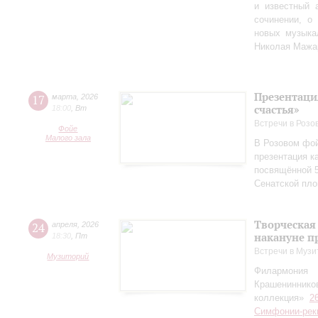
и известный 
сочинении, о
новых музыка
Николая Мажа
Презентаци
17
марта
,
2026
счастья»
18:00
,
Вт
Встречи в Розо
Фойе
Малого зала
В Розовом фой
презентация к
посвящённой 5
Сенатской пл
Творческая
24
апреля
,
2026
накануне п
18:30
,
Пт
Встречи в Музи
Музиторий
Филармония
Крашениннико
коллекция»
2
Симфонии-рек