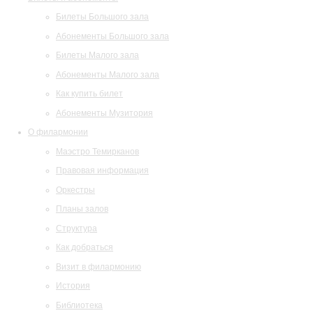
Билеты Большого зала
Абонементы Большого зала
Билеты Малого зала
Абонементы Малого зала
Как купить билет
Абонементы Музитория
О филармонии
Маэстро Темирканов
Правовая информация
Оркестры
Планы залов
Структура
Как добраться
Визит в филармонию
История
Библиотека