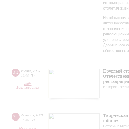
историографи
столетия жизн
На обширном 
автор воссозд
становления с
революционных
уделено строи
Дворянского 
общественно 
Круглый ст
30
января
,
2026
Отечествен
12:00
,
Пт
реставраци
Фойе
Историко-рест
Большого зала
Творческая
21
февраля
,
2026
юбилея
18:30
,
Сб
Встречи в Музи
Музиторий