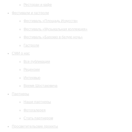
Ресторан и кафе
Фестивали и гастроли
Фестиваль «Площадь Искусств»
Фестиваль «Музыкальная коллекция»
Фестиваль «Барокко в белую ночь»
Гастроли
СМИ о нас
Все публикации
Рецензии
Интервью
Время Шостаковича
Партнеры
Наши партнеры
Фотогалерея
Стать партнером
Просветительские проекты