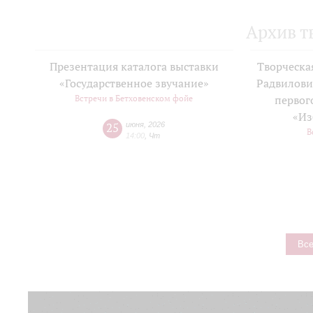
Архив т
Презентация каталога выставки
Творческа
«Государственное звучание»
Радвилови
Встречи в Бетховенском фойе
первог
«Из
25
июня
,
2026
В
14:00
,
Чт
Все