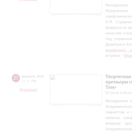
Филармония
Мееровичем 
симфониче
И.Ф. Стравинс
февраля он в
качестве соли
под управлен
Димитриса Бо
рыцарского 
встречи –
Мар
Творческая
27
февраля
,
2026
премьеры с
18:30
,
Пт
Там»
Музиторий
Встречи в Музи
Филармония п
Академическо
пианистом и 
написал сим
впервые пр
Академически