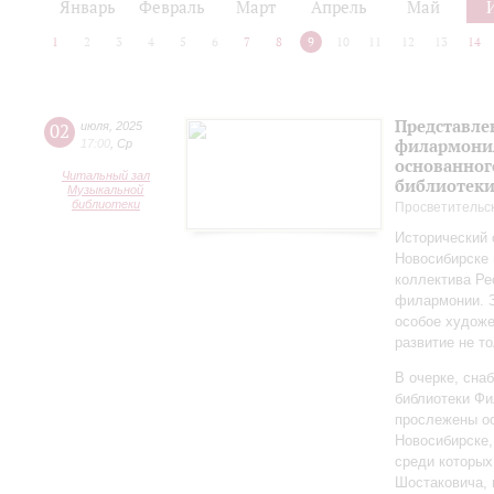
Январь
Февраль
Март
Апрель
Май
1
2
3
4
5
6
7
8
9
10
11
12
13
14
Представле
02
июля
,
2025
филармония
17:00
,
Ср
основанног
Читальный зал
библиотек
Музыкальной
библиотеки
Просветительс
Исторический 
Новосибирске 
коллектива Ре
филармонии. З
особое художе
развитие не то
В очерке, сн
библиотеки Фи
прослежены о
Новосибирске,
среди которы
Шостаковича, 