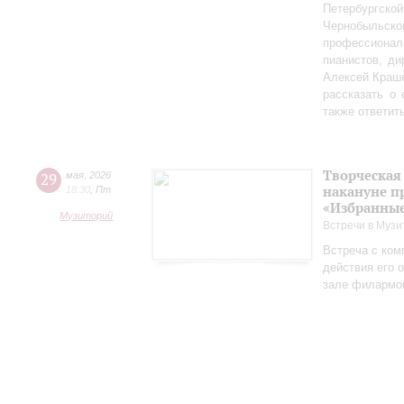
Петербургско
Чернобыльс
профессионал
пианистов, ди
Алексей Краш
рассказать о
также ответит
Творческая
29
мая
,
2026
накануне п
18:30
,
Пт
«Избранные
Музиторий
Встречи в Музи
Встреча с ком
действия его 
зале филармо