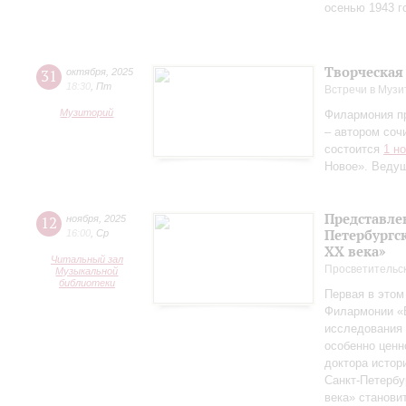
осенью 1943 г
Творческая
31
октября
,
2025
18:30
,
Пт
Встречи в Музи
Музиторий
Филармония п
– автором соч
состоится
1 н
Новое». Веду
Представле
12
ноября
,
2025
Петербургск
16:00
,
Ср
ХХ века»
Читальный зал
Просветительс
Музыкальной
библиотеки
Первая в этом
Филармонии «Б
исследования 
особенно ценн
доктора истор
Санкт‑Петербу
века» станови