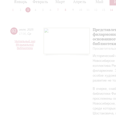
Январь
Февраль
Март
Апрель
Май
1
2
3
4
5
6
7
8
9
10
11
12
13
14
Представле
02
июля
,
2025
филармония
17:00
,
Ср
основанног
Читальный зал
библиотек
Музыкальной
библиотеки
Просветительс
Исторический 
Новосибирске 
коллектива Ре
филармонии. З
особое художе
развитие не то
В очерке, сн
библиотеки Фи
прослежены о
Новосибирске,
среди которы
Шостаковича, 