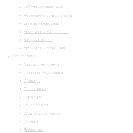
Билеты Большого зала
Абонементы Большого зала
Билеты Малого зала
Абонементы Малого зала
Как купить билет
Абонементы Музитория
О филармонии
Маэстро Темирканов
Правовая информация
Оркестры
Планы залов
Структура
Как добраться
Визит в филармонию
История
Библиотека