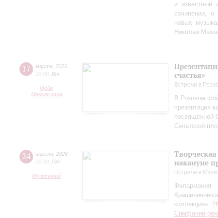
и известный 
сочинении, о
новых музыка
Николая Мажа
Презентаци
17
марта
,
2026
счастья»
18:00
,
Вт
Встречи в Розо
Фойе
Малого зала
В Розовом фой
презентация к
посвящённой 5
Сенатской пл
Творческая
24
апреля
,
2026
накануне п
18:30
,
Пт
Встречи в Музи
Музиторий
Филармония
Крашениннико
коллекция»
2
Симфонии-рек