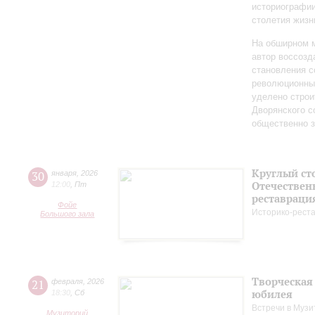
историографи
столетия жизн
На обширном 
автор воссозд
становления с
революционных
уделено строи
Дворянского 
общественно 
Круглый ст
30
января
,
2026
Отечествен
12:00
,
Пт
реставраци
Фойе
Историко-рест
Большого зала
Творческая
21
февраля
,
2026
юбилея
18:30
,
Сб
Встречи в Музи
Музиторий