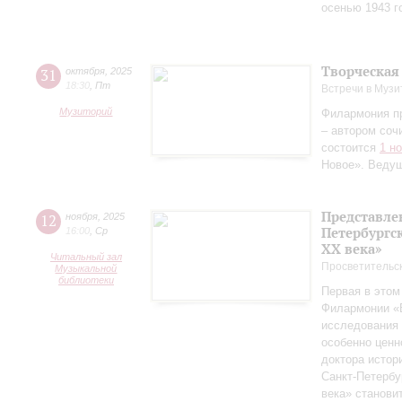
осенью 1943 г
Творческая
31
октября
,
2025
18:30
,
Пт
Встречи в Музи
Музиторий
Филармония п
– автором соч
состоится
1 н
Новое». Веду
Представле
12
ноября
,
2025
Петербургск
16:00
,
Ср
ХХ века»
Читальный зал
Просветительс
Музыкальной
библиотеки
Первая в этом
Филармонии «Б
исследования 
особенно ценн
доктора истор
Санкт‑Петербу
века» станови