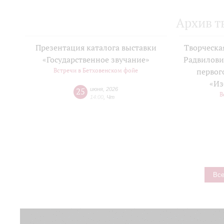
Архив т
Презентация каталога выставки
Творческа
«Государственное звучание»
Радвилови
Встречи в Бетховенском фойе
первог
«Из
25
июня
,
2026
В
14:00
,
Чт
Все