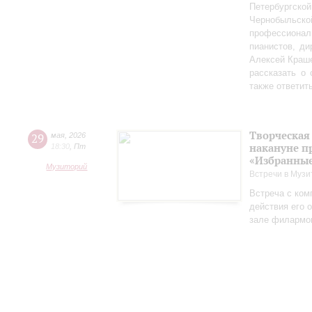
Петербургско
Чернобыльс
профессионал
пианистов, ди
Алексей Краш
рассказать о
также ответит
Творческая
29
мая
,
2026
накануне п
18:30
,
Пт
«Избранные
Музиторий
Встречи в Музи
Встреча с ком
действия его 
зале филармо