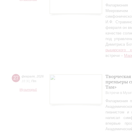
Филармония
Мееровичем 
симфониче
И.Ф. Стравинс
февраля он в
качестве соли
под управлен
Димитриса Бо
рыцарского 
встречи –
Мар
Творческая
27
февраля
,
2026
премьеры с
18:30
,
Пт
Там»
Музиторий
Встречи в Музи
Филармония п
Академическо
пианистом и 
написал сим
впервые пр
Академически