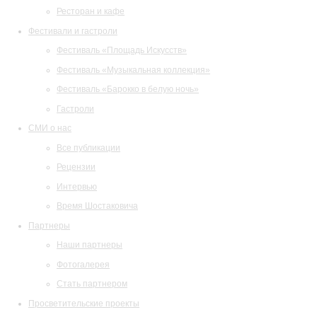
Ресторан и кафе
Фестивали и гастроли
Фестиваль «Площадь Искусств»
Фестиваль «Музыкальная коллекция»
Фестиваль «Барокко в белую ночь»
Гастроли
СМИ о нас
Все публикации
Рецензии
Интервью
Время Шостаковича
Партнеры
Наши партнеры
Фотогалерея
Стать партнером
Просветительские проекты