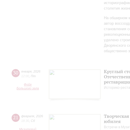
историографи
столетия жизн
На обширном 
автор воссозд
становления с
революционных
уделено строи
Дворянского 
общественно 
Круглый ст
30
января
,
2026
Отечествен
12:00
,
Пт
реставраци
Фойе
Историко-рест
Большого зала
Творческая
21
февраля
,
2026
юбилея
18:30
,
Сб
Встречи в Музи
Музиторий