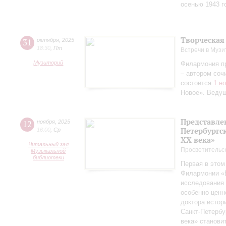
осенью 1943 г
Творческая
31
октября
,
2025
18:30
,
Пт
Встречи в Музи
Музиторий
Филармония п
– автором соч
состоится
1 н
Новое». Веду
Представле
12
ноября
,
2025
Петербургск
16:00
,
Ср
ХХ века»
Читальный зал
Просветительс
Музыкальной
библиотеки
Первая в этом
Филармонии «Б
исследования 
особенно ценн
доктора истор
Санкт‑Петербу
века» станови