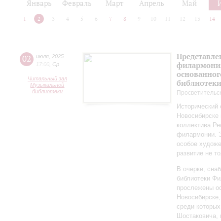
Январь
Февраль
Март
Апрель
Май
1
2
3
4
5
6
7
8
9
10
11
12
13
14
Представле
02
июля
,
2025
филармония
17:00
,
Ср
основанног
Читальный зал
библиотек
Музыкальной
библиотеки
Просветительс
Исторический 
Новосибирске 
коллектива Ре
филармонии. З
особое художе
развитие не то
В очерке, сн
библиотеки Фи
прослежены о
Новосибирске,
среди которы
Шостаковича, 