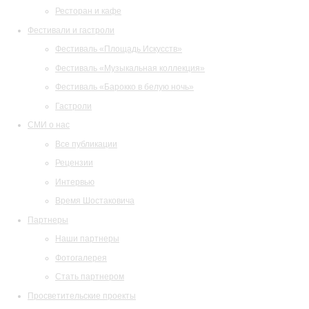
Ресторан и кафе
Фестивали и гастроли
Фестиваль «Площадь Искусств»
Фестиваль «Музыкальная коллекция»
Фестиваль «Барокко в белую ночь»
Гастроли
СМИ о нас
Все публикации
Рецензии
Интервью
Время Шостаковича
Партнеры
Наши партнеры
Фотогалерея
Стать партнером
Просветительские проекты