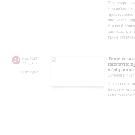
Петербургско
Чернобыльс
профессионал
пианистов, ди
Алексей Краш
рассказать о
также ответит
Творческая
29
мая
,
2026
накануне п
18:30
,
Пт
«Избранные
Музиторий
Встречи в Музи
Встреча с ком
действия его 
зале филармо