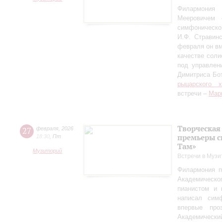
Филармония
Мееровичем 
симфониче
И.Ф. Стравинс
февраля он в
качестве соли
под управлен
Димитриса Бо
рыцарского 
встречи –
Мар
Творческая
27
февраля
,
2026
премьеры с
18:30
,
Пт
Там»
Музиторий
Встречи в Музи
Филармония п
Академическо
пианистом и 
написал сим
впервые пр
Академически