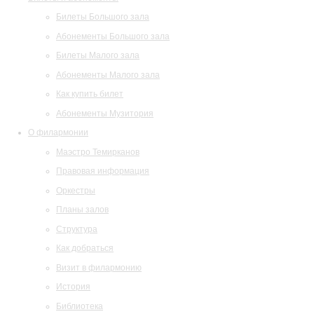
Билеты Большого зала
Абонементы Большого зала
Билеты Малого зала
Абонементы Малого зала
Как купить билет
Абонементы Музитория
О филармонии
Маэстро Темирканов
Правовая информация
Оркестры
Планы залов
Структура
Как добраться
Визит в филармонию
История
Библиотека