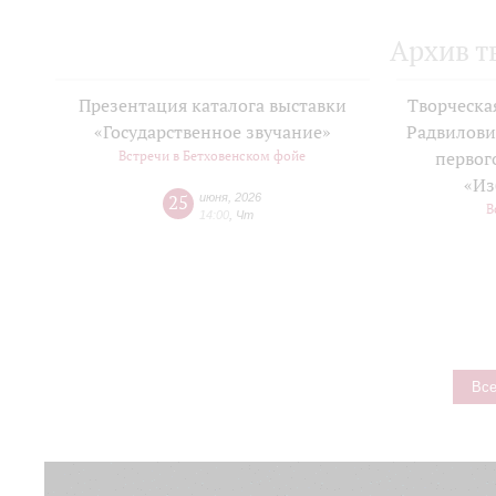
Архив т
Презентация каталога выставки
Творческа
«Государственное звучание»
Радвилови
Встречи в Бетховенском фойе
первог
«Из
25
июня
,
2026
В
14:00
,
Чт
Все