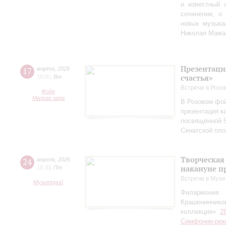
и известный 
сочинении, о
новых музыка
Николая Мажа
Презентаци
17
марта
,
2026
счастья»
18:00
,
Вт
Встречи в Розо
Фойе
Малого зала
В Розовом фой
презентация к
посвящённой 5
Сенатской пл
Творческая
24
апреля
,
2026
накануне п
18:30
,
Пт
Встречи в Музи
Музиторий
Филармония
Крашениннико
коллекция»
2
Симфонии-рек