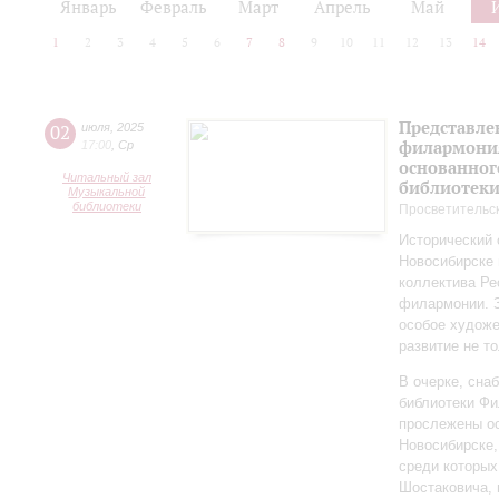
Январь
Февраль
Март
Апрель
Май
1
2
3
4
5
6
7
8
9
10
11
12
13
14
Представле
02
июля
,
2025
филармония
17:00
,
Ср
основанног
Читальный зал
библиотек
Музыкальной
библиотеки
Просветительс
Исторический 
Новосибирске 
коллектива Ре
филармонии. З
особое художе
развитие не то
В очерке, сн
библиотеки Фи
прослежены о
Новосибирске,
среди которы
Шостаковича, 