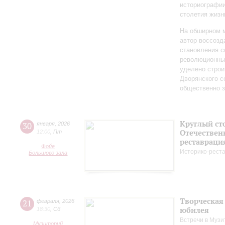
историографи
столетия жизн
На обширном 
автор воссозд
становления с
революционных
уделено строи
Дворянского 
общественно 
Круглый ст
30
января
,
2026
Отечествен
12:00
,
Пт
реставраци
Фойе
Историко-рест
Большого зала
Творческая
21
февраля
,
2026
юбилея
18:30
,
Сб
Встречи в Музи
Музиторий