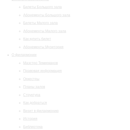
Билеты Большого зала
Абонементы Большого зала
Билеты Малого зала
Абонементы Малого зала
Как купить билет
Абонементы Музитория
О филармонии
Маэстро Темирканов
Правовая информация
Оркестры
Планы залов
Структура
Как добраться
Визит в филармонию
История
Библиотека