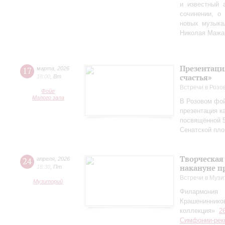
и известный 
сочинении, о
новых музыка
Николая Мажа
Презентаци
17
марта
,
2026
счастья»
18:00
,
Вт
Встречи в Розо
Фойе
Малого зала
В Розовом фой
презентация к
посвящённой 5
Сенатской пл
Творческая
24
апреля
,
2026
накануне п
18:30
,
Пт
Встречи в Музи
Музиторий
Филармония
Крашениннико
коллекция»
2
Симфонии-рек