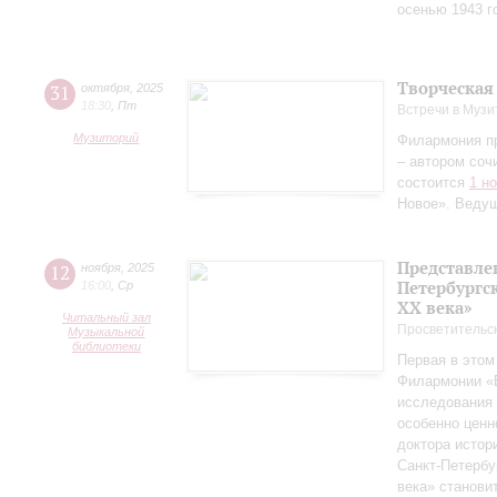
осенью 1943 г
Творческая
31
октября
,
2025
18:30
,
Пт
Встречи в Музи
Музиторий
Филармония п
– автором соч
состоится
1 н
Новое». Веду
Представле
12
ноября
,
2025
Петербургск
16:00
,
Ср
ХХ века»
Читальный зал
Просветительс
Музыкальной
библиотеки
Первая в этом
Филармонии «Б
исследования 
особенно ценн
доктора истор
Санкт‑Петербу
века» станови