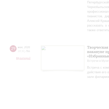
Петербургско
Чернобыльс
профессионал
пианистов, ди
Алексей Краш
рассказать о
также ответит
Творческая
29
мая
,
2026
накануне п
18:30
,
Пт
«Избранные
Музиторий
Встречи в Музи
Встреча с ком
действия его 
зале филармо