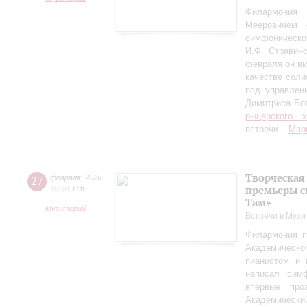
Филармония
Мееровичем 
симфониче
И.Ф. Стравинс
февраля он в
качестве соли
под управлен
Димитриса Бо
рыцарского 
встречи –
Мар
Творческая
27
февраля
,
2026
премьеры с
18:30
,
Пт
Там»
Музиторий
Встречи в Музи
Филармония п
Академическо
пианистом и 
написал сим
впервые пр
Академически