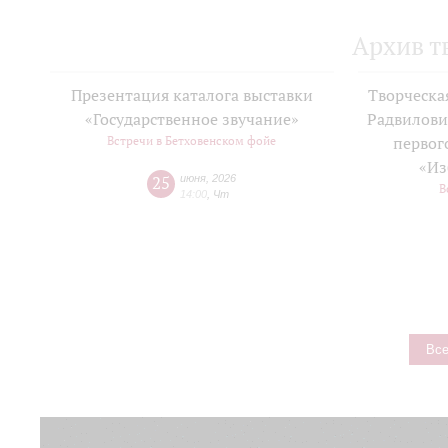
Архив т
Презентация каталога выставки
Творческа
«Государственное звучание»
Радвилови
Встречи в Бетховенском фойе
первог
«Из
25
июня
,
2026
В
14:00
,
Чт
Все