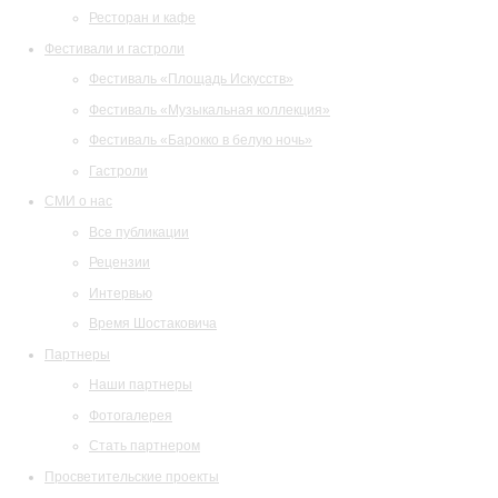
Ресторан и кафе
Фестивали и гастроли
Фестиваль «Площадь Искусств»
Фестиваль «Музыкальная коллекция»
Фестиваль «Барокко в белую ночь»
Гастроли
СМИ о нас
Все публикации
Рецензии
Интервью
Время Шостаковича
Партнеры
Наши партнеры
Фотогалерея
Стать партнером
Просветительские проекты