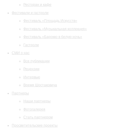
Ресторан и кафе
Фестивали и гастроли
Фестиваль «Площадь Искусств»
Фестиваль «Музыкальная коллекция»
Фестиваль «Барокко в белую ночь»
Гастроли
СМИ о нас
Все публикации
Рецензии
Интервью
Время Шостаковича
Партнеры
Наши партнеры
Фотогалерея
Стать партнером
Просветительские проекты