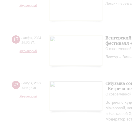
Лекции перед а
Музиторий
Венгерский 
17
ноября
,
2023
фестиваля 
18:00
,
Пт
О современной
Музиторий
Лектор – Элин
«Музыка со
23
ноября
,
2023
| Встреча 
18:00
,
Чт
О современной
Музиторий
Встреча с худ
Макаровой, к
и Настасьей Х
Модератор вст