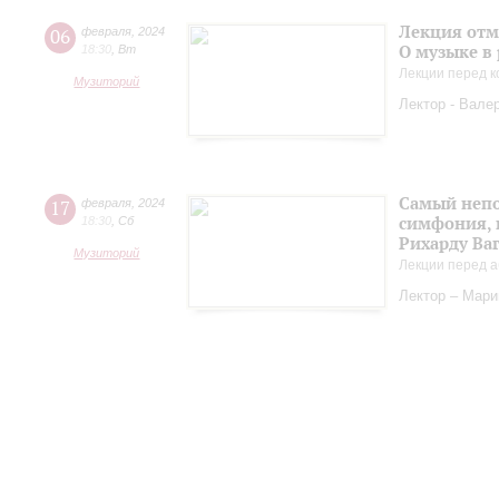
Лекция отм
06
февраля
,
2024
О музыке в
18:30
,
Вт
Лекции перед к
Музиторий
Лектор - Вале
Самый непо
17
февраля
,
2024
симфония, 
18:30
,
Сб
Рихарду Ва
Музиторий
Лекции перед а
Лектор – Мар