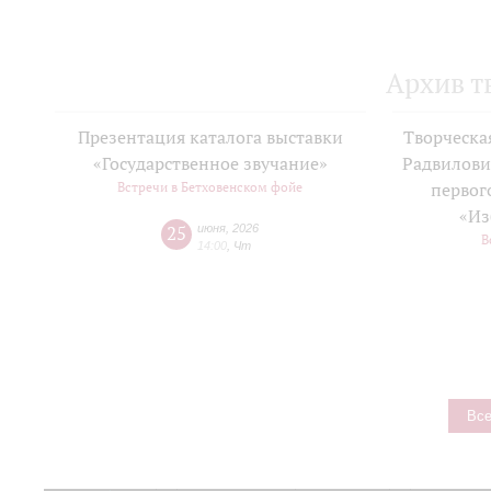
Архив т
Презентация каталога выставки
Творческа
«Государственное звучание»
Радвилови
Встречи в Бетховенском фойе
первог
«Из
25
июня
,
2026
В
14:00
,
Чт
Все