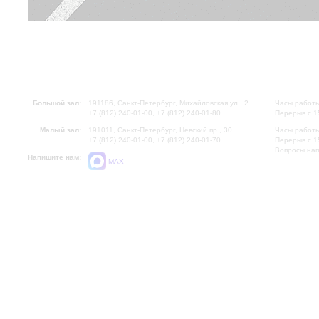
Большой зал:
191186, Санкт-Петербург, Михайловская ул., 2
Часы работы
+7 (812) 240-01-00, +7 (812) 240-01-80
Перерыв с 1
Малый зал:
191011, Санкт-Петербург, Невский пр., 30
Часы работы
+7 (812) 240-01-00, +7 (812) 240-01-70
Перерыв с 1
Вопросы на
Напишите нам:
MAX