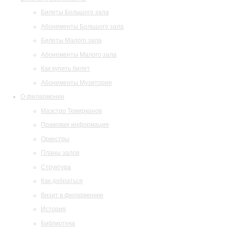
Билеты Большого зала
Абонементы Большого зала
Билеты Малого зала
Абонементы Малого зала
Как купить билет
Абонементы Музитория
О филармонии
Маэстро Темирканов
Правовая информация
Оркестры
Планы залов
Структура
Как добраться
Визит в филармонию
История
Библиотека