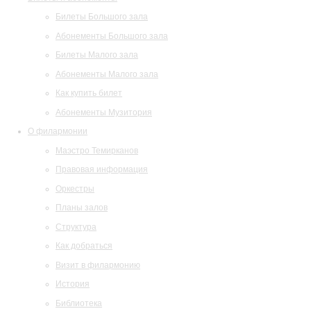
Билеты Большого зала
Абонементы Большого зала
Билеты Малого зала
Абонементы Малого зала
Как купить билет
Абонементы Музитория
О филармонии
Маэстро Темирканов
Правовая информация
Оркестры
Планы залов
Структура
Как добраться
Визит в филармонию
История
Библиотека