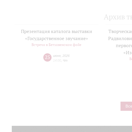
Архив т
Презентация каталога выставки
Творческа
«Государственное звучание»
Радвилови
Встречи в Бетховенском фойе
первог
«Из
25
июня
,
2026
В
14:00
,
Чт
Все