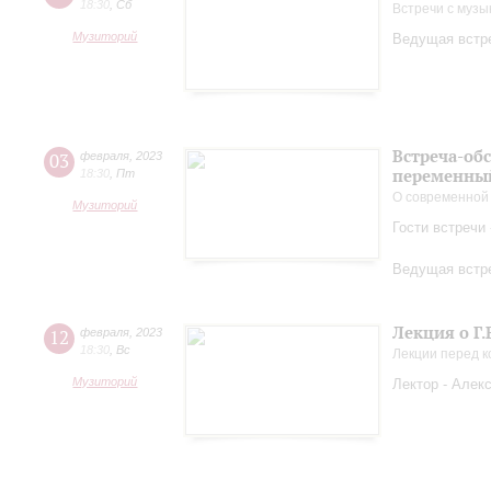
18:30
,
Сб
Встречи с музы
Музиторий
Ведущая встре
Встреча-об
03
февраля
,
2023
переменный
18:30
,
Пт
О современной
Музиторий
Гости встречи
Ведущая встре
Лекция о Г.
12
февраля
,
2023
18:30
,
Вс
Лекции перед 
Музиторий
Лектор - Алек