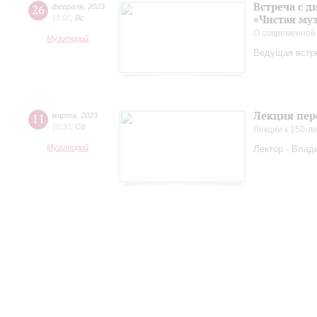
Встреча с 
26
февраля
,
2023
«Чистая му
19:00
,
Вс
О современной
Музиторий
Ведущая встр
Лекция пер
11
марта
,
2023
18:30
,
Сб
Лекции к 150-л
Музиторий
Лектор - Влад