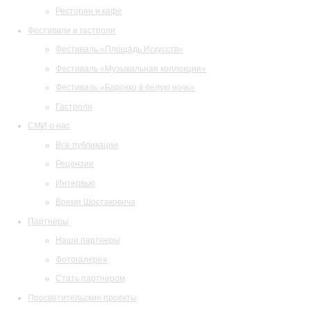
Ресторан и кафе
Фестивали и гастроли
Фестиваль «Площадь Искусств»
Фестиваль «Музыкальная коллекция»
Фестиваль «Барокко в белую ночь»
Гастроли
СМИ о нас
Все публикации
Рецензии
Интервью
Время Шостаковича
Партнеры
Наши партнеры
Фотогалерея
Стать партнером
Просветительские проекты