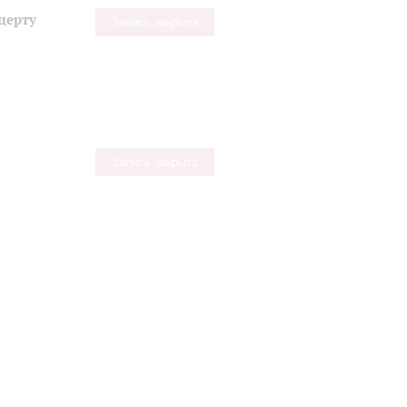
церту
Запись закрыта
Запись закрыта