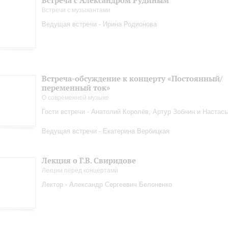
Встреча с Александром Рудиным
Встречи с музыкантами
Ведущая встречи - Ирина Родионова
Встреча-обсуждение к концерту «Постоянный/
переменный ток»
О современной музыке
Гости встречи - Анатолий Королёв, Артур Зобнин и Настас
Ведущая встречи - Екатерина Вербицкая
Лекция о Г.В. Свиридове
Лекции перед концертами
Лектор - Александр Сергеевич Белоненко