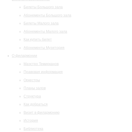
Билеты Большого зала
Абонементы Большого зала
Билеты Малого зала
Абонементы Малого зала
Как купить билет
Абонементы Музитория
О филармонии
Маэстро Темирканов
Правовая информация
Оркестры
Планы залов
Структура
Как добраться
Визит в филармонию
История
Библиотека