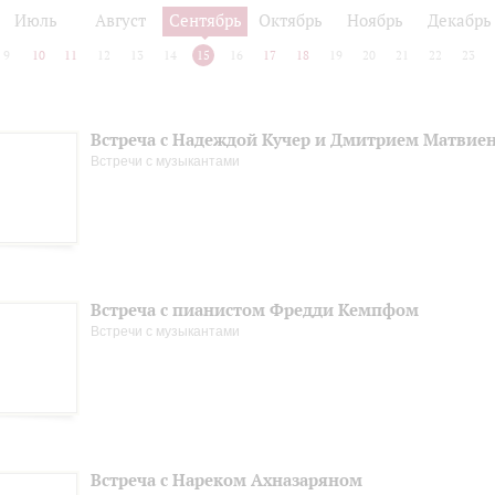
Июль
Август
Сентябрь
Октябрь
Ноябрь
Декабрь
9
10
11
12
13
14
15
16
17
18
19
20
21
22
23
Встреча с Надеждой Кучер и Дмитрием Матвие
Встречи с музыкантами
Встреча с пианистом Фредди Кемпфом
Встречи с музыкантами
Встреча с Нареком Ахназаряном