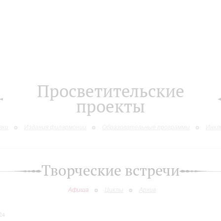
Просветительские
проекты
вки
Издания филармонии
Образовательные программы
Инкл
Творческие встречи
Афиша
Циклы
Архив
24