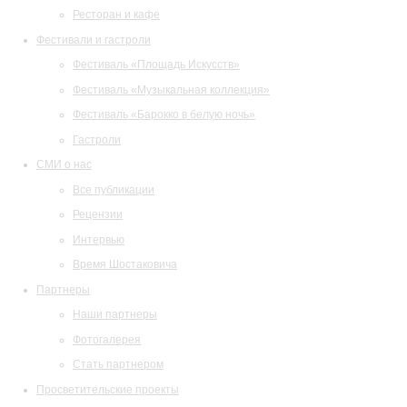
Ресторан и кафе
Фестивали и гастроли
Фестиваль «Площадь Искусств»
Фестиваль «Музыкальная коллекция»
Фестиваль «Барокко в белую ночь»
Гастроли
СМИ о нас
Все публикации
Рецензии
Интервью
Время Шостаковича
Партнеры
Наши партнеры
Фотогалерея
Стать партнером
Просветительские проекты