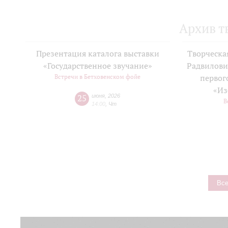
Архив т
Презентация каталога выставки
Творческа
«Государственное звучание»
Радвилови
Встречи в Бетховенском фойе
первог
«Из
25
июня
,
2026
В
14:00
,
Чт
Все