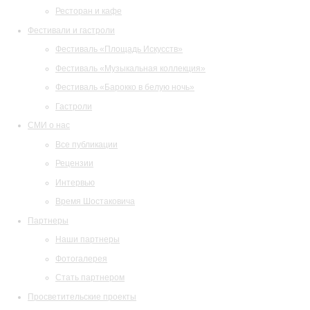
Ресторан и кафе
Фестивали и гастроли
Фестиваль «Площадь Искусств»
Фестиваль «Музыкальная коллекция»
Фестиваль «Барокко в белую ночь»
Гастроли
СМИ о нас
Все публикации
Рецензии
Интервью
Время Шостаковича
Партнеры
Наши партнеры
Фотогалерея
Стать партнером
Просветительские проекты