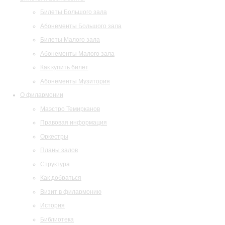
Билеты Большого зала
Абонементы Большого зала
Билеты Малого зала
Абонементы Малого зала
Как купить билет
Абонементы Музитория
О филармонии
Маэстро Темирканов
Правовая информация
Оркестры
Планы залов
Структура
Как добраться
Визит в филармонию
История
Библиотека