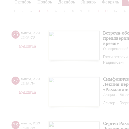
Октябрь
Ноябрь
Декабрь
Январь
Февраль
1
2
3
4
5
6
7
8
9
10
11
12
13
14
Встреча-обс
25
марта
,
2023
преддверии
18:00
,
Сб
время»
Музиторий
О современной
Гости встречи
Радвилович
Симфоничес
27
марта
,
2023
Лекция пер
18:30
,
Пн
«Рахманинов
Музиторий
Лекции к 150-л
Лектор – Геор
Сергей Рах
28
марта
,
2023
Лекция пер
18:30
,
Вт