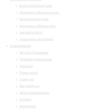
Билеты Большого зала
Абонементы Большого зала
Билеты Малого зала
Абонементы Малого зала
Как купить билет
Абонементы Музитория
О филармонии
Маэстро Темирканов
Правовая информация
Оркестры
Планы залов
Структура
Как добраться
Визит в филармонию
История
Библиотека