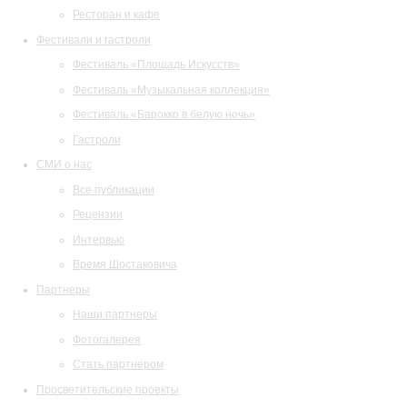
Ресторан и кафе
Фестивали и гастроли
Фестиваль «Площадь Искусств»
Фестиваль «Музыкальная коллекция»
Фестиваль «Барокко в белую ночь»
Гастроли
СМИ о нас
Все публикации
Рецензии
Интервью
Время Шостаковича
Партнеры
Наши партнеры
Фотогалерея
Стать партнером
Просветительские проекты