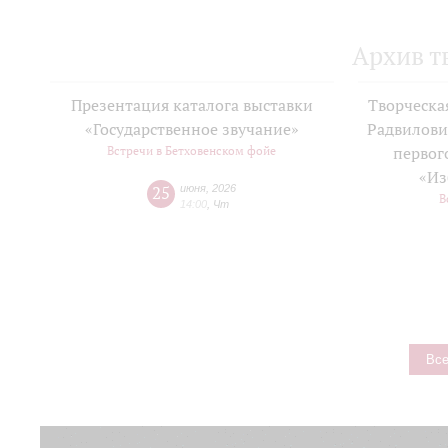
Архив т
Презентация каталога выставки
Творческа
«Государственное звучание»
Радвилови
Встречи в Бетховенском фойе
первог
«Из
25
июня
,
2026
В
14:00
,
Чт
Все