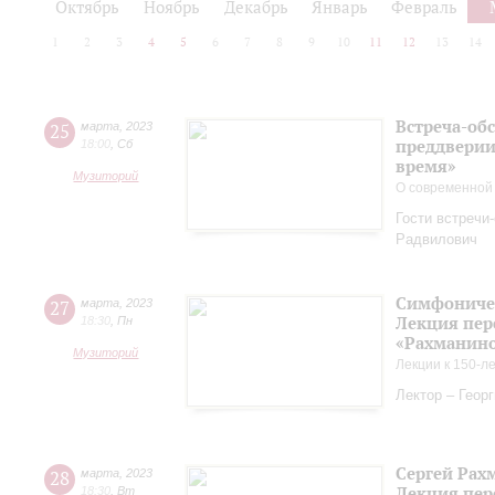
Октябрь
Ноябрь
Декабрь
Январь
Февраль
1
2
3
4
5
6
7
8
9
10
11
12
13
14
Встреча-обс
25
марта
,
2023
преддверии
18:00
,
Сб
время»
Музиторий
О современной
Гости встречи
Радвилович
Симфоничес
27
марта
,
2023
Лекция пер
18:30
,
Пн
«Рахманинов
Музиторий
Лекции к 150-л
Лектор – Геор
Сергей Рах
28
марта
,
2023
Лекция пер
18:30
,
Вт